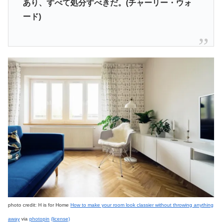
あり、すべて処分すべきだ。(チャーリー・ウォ
ード)
photo credit: H is for Home
How to make your room look classier without throwing anything
away
via
photopin
(license)