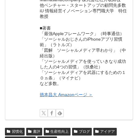
他ベンチャー・スタートアップの顧問先多数
iU 情報経営イノベーション専門職大学 特任
教授
■著書
「最強Appleフレームワーク」（時事通信）
「ソーシャルおじさんのiPhoneアプリ習慣
術」（ラトルズ）
「図解 ソーシャルメディア早わかり」（中
経出版）
「ソーシャルメディアを使っていきなり成功
した人の4つの習慣」（扶桑社）
「ソーシャルメディアを武器にするための１
０ヵ条」（マイナビ）
など多数。
徳本昌大 Amazonページ ＞
習慣化
書評
生産性向上
ブログ
アイデア