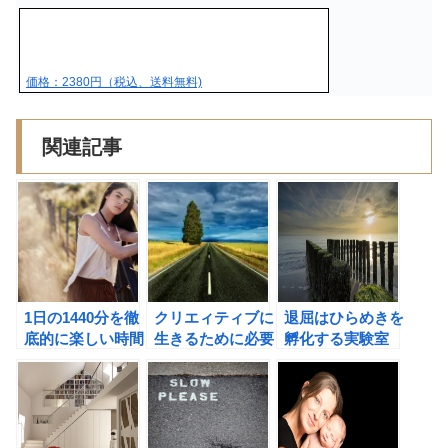
価格：2380円（税込、送料無料)
関連記事
1日の1440分を徹
クリエィティブに
退屈はひらめきを
底的に楽しい時間
生きるために必要
孵化する実験室
に変えてしまお
なこと。
う！