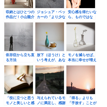
収納とはひとつの
ジョシュア・ベッ
安心感を得たいな
作品だ！小山龍介
カーの「より少な
ら、ものではな
氏の「片づけＨＡ
い生き方 ものを
く、人とのつなが
ＣＫＳ！」の書評
手放して豊かにな
りを重視しよう！
る」の書評
依存症から立ち直
放下（ほうけ）と
モノを減らせば、
る方法
いう考えが、あな
本当に幸せが増え
たの生活に幸せを
るのか？
運んでくる！
「役に立つと思う
与えられているモ
「得る」よりも
モノと美しいと感
ノに満足し、感謝
「手放す」ことが