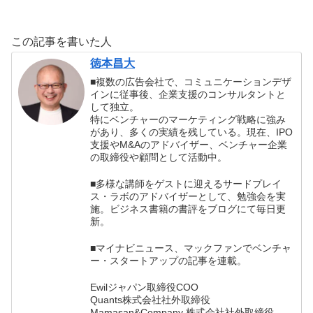
じるモノ以外は家
することを習慣に
先。禅的思考で現
の中に持ち込んで
しよう。
状を変えよう！
はいけない」
この記事を書いた人
徳本昌大
■複数の広告会社で、コミュニケーションデザ
インに従事後、企業支援のコンサルタントと
して独立。
特にベンチャーのマーケティング戦略に強み
があり、多くの実績を残している。現在、IPO
支援やM&Aのアドバイザー、ベンチャー企業
の取締役や顧問として活動中。
■多様な講師をゲストに迎えるサードプレイ
ス・ラボのアドバイザーとして、勉強会を実
施。ビジネス書籍の書評をブログにて毎日更
新。
■マイナビニュース、マックファンでベンチャ
ー・スタートアップの記事を連載。
Ewilジャパン取締役COO
Quants株式会社社外取締役
Mamasan&Company 株式会社社外取締役