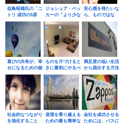
似鳥昭雄氏の「ニ
ジョシュア・ベッ
安心感を得たいな
トリ 成功の5原
カーの「より少な
ら、ものではな
則」の書評
い生き方 ものを
く、人とのつなが
手放して豊かにな
りを重視しよう！
る」の書評
喜びの共有が、幸
ものを片づけると
満足度の低い生活
せになるための秘
きに最初にやるべ
から脱出する方法
訣。
きこと。
をジョシュア・ベ
ッカーに学ぶ。
社会的なつながり
逆境を乗り越える
会社を成功させる
を強化すること
ための最も簡単な
ためには、バスに
で、私たちはより
方法。
乗る人をしっかり