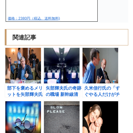
価格：2380円（税込、送料無料)
関連記事
部下を褒めるメリ
矢部輝夫氏の奇跡
久米信行氏の「す
ットを矢部輝夫氏
の職場 新幹線清
ぐやる人だけがチ
から学ぶ！
掃チームの働く誇
ャンスを手に入れ
りの書評
る」の書評②