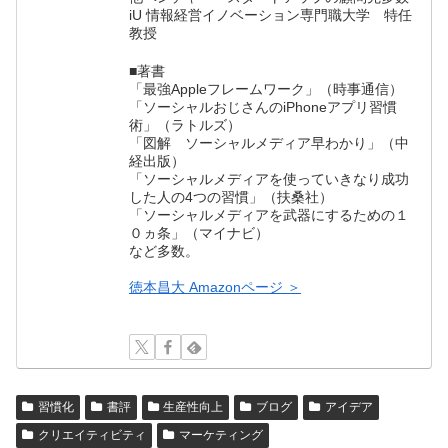
iU 情報経営イノベーション専門職大学 特任
教授
■著書
「最強Appleフレームワーク」（時事通信）
「ソーシャルおじさんのiPhoneアプリ習慣
術」（ラトルズ）
「図解 ソーシャルメディア早わかり」（中
経出版）
「ソーシャルメディアを使っていきなり成功
した人の4つの習慣」（扶桑社）
「ソーシャルメディアを武器にするための１
０ヵ条」（マイナビ）
など多数。
徳本昌大 Amazonページ ＞
習慣化
書評
生産性向上
ブログ
アイデア
クリエイティビティ
マーケティング