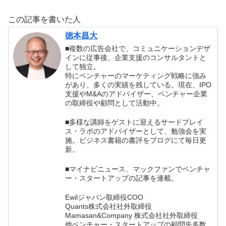
幸せになれる！
と選べ！アメリカ
で「小さいのに偉
この記事を書いた人
大だ! 」といわれ
る企業の、シンプ
徳本昌大
ルで強い戦略の書
■複数の広告会社で、コミュニケーションデザ
評
インに従事後、企業支援のコンサルタントと
して独立。
特にベンチャーのマーケティング戦略に強み
があり、多くの実績を残している。現在、IPO
支援やM&Aのアドバイザー、ベンチャー企業
の取締役や顧問として活動中。
■多様な講師をゲストに迎えるサードプレイ
ス・ラボのアドバイザーとして、勉強会を実
施。ビジネス書籍の書評をブログにて毎日更
新。
■マイナビニュース、マックファンでベンチャ
ー・スタートアップの記事を連載。
Ewilジャパン取締役COO
Quants株式会社社外取締役
Mamasan&Company 株式会社社外取締役
他ベンチャー・スタートアップの顧問先多数