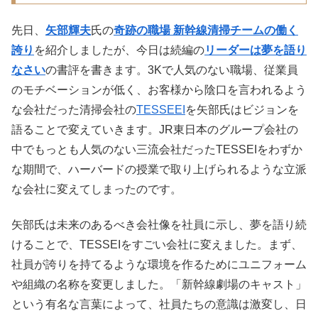
先日、
矢部輝夫
氏の
奇跡の職場 新幹線清掃チームの働く
誇り
を紹介しましたが、今日は続編の
リーダーは夢を語り
なさい
の書評を書きます。3Kで人気のない職場、従業員
のモチベーションが低く、お客様から陰口を言われるよう
な会社だった清掃会社の
TESSEEI
を矢部氏はビジョンを
語ることで変えていきます。JR東日本のグループ会社の
中でもっとも人気のない三流会社だったTESSEIをわずか
な期間で、ハーバードの授業で取り上げられるような立派
な会社に変えてしまったのです。
矢部氏は未来のあるべき会社像を社員に示し、夢を語り続
けることで、TESSEIをすごい会社に変えました。まず、
社員が誇りを持てるような環境を作るためにユニフォーム
や組織の名称を変更しました。「新幹線劇場のキャスト」
という有名な言葉によって、社員たちの意識は激変し、日