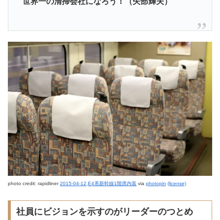
世界一の清掃会社になろう！（矢部輝夫）
photo credit: rapidliner
2015-04-12,E4系新幹線1階席内装
via
photopin
(license)
社員にビジョンを示すのがリーダーのつとめ