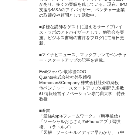
があり、多くの実績を残している。現在、IPO
支援やM&Aのアドバイザー、ベンチャー企業
の取締役や顧問として活動中。
■多様な講師をゲストに迎えるサードプレイ
ス・ラボのアドバイザーとして、勉強会を実
施。ビジネス書籍の書評をブログにて毎日更
新。
■マイナビニュース、マックファンでベンチャ
ー・スタートアップの記事を連載。
Ewilジャパン取締役COO
Quants株式会社社外取締役
Mamasan&Company 株式会社社外取締役
他ベンチャー・スタートアップの顧問先多数
iU 情報経営イノベーション専門職大学 特任
教授
■著書
「最強Appleフレームワーク」（時事通信）
「ソーシャルおじさんのiPhoneアプリ習慣
術」（ラトルズ）
「図解 ソーシャルメディア早わかり」（中