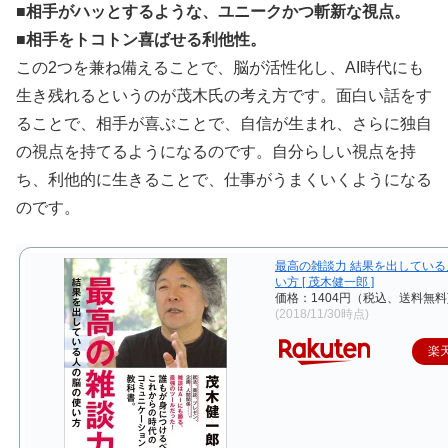
■相手がハッとするような、ユニークかつ斬新な視点。
■相手をトコトン喜ばせる利他性。
この2つを兼ね備えることで、脳が活性化し、AI時代にも
生き残れるというのが茂木氏の考え方です。面白い話をす
ることで、相手が喜ぶことで、自信が生まれ、さらに独自
の視点を持てるようになるのです。自分らしい視点を持
ち、利他的に生きることで、仕事がうまくいくようになる
のです。
最高の雑談力 結果を出してい
い方 [ 茂木健一郎 ]
価格：1404円（税込、送料無料
(2018/11/30時点)
楽