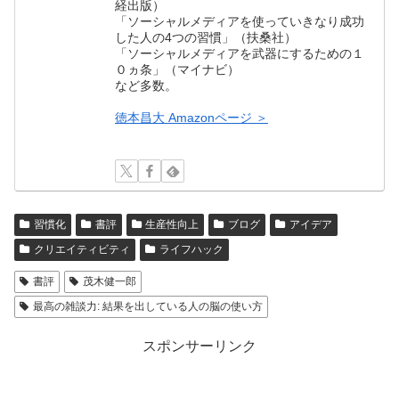
経出版）
「ソーシャルメディアを使っていきなり成功
した人の4つの習慣」（扶桑社）
「ソーシャルメディアを武器にするための１
０ヵ条」（マイナビ）
など多数。
徳本昌大 Amazonページ ＞
習慣化
書評
生産性向上
ブログ
アイデア
クリエイティビティ
ライフハック
書評
茂木健一郎
最高の雑談力: 結果を出している人の脳の使い方
スポンサーリンク