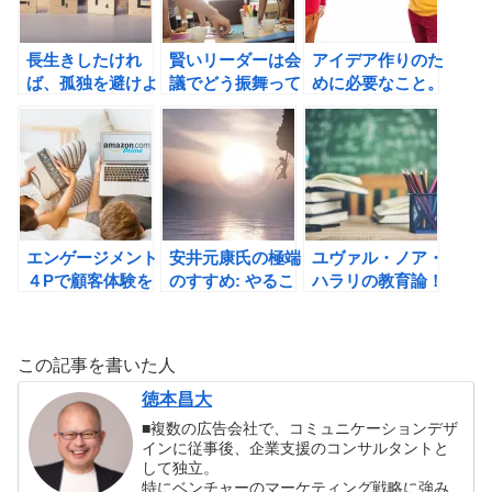
長生きしたけれ
賢いリーダーは会
アイデア作りのた
ば、孤独を避けよ
議でどう振舞って
めに必要なこと。
う！
いるのか？
相手に何で貢献で
きるかを考えてみ
よう！
エンゲージメント
安井元康氏の極端
ユヴァル・ノア・
４Pで顧客体験を
のすすめ: やるこ
ハラリの教育論！
高め、勝ち続ける
とは徹底的にや
変化に対応できる
アマゾンという存
る、やらないこと
テント型教育とは
在。
は徹底的にやらな
何か？？
この記事を書いた人
いの書評
徳本昌大
■複数の広告会社で、コミュニケーションデザ
インに従事後、企業支援のコンサルタントと
して独立。
特にベンチャーのマーケティング戦略に強み