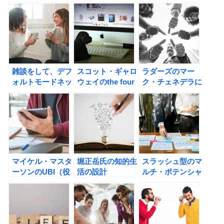
雑談をして、デフ
スコット・ギャロ
ラダーズのマー
ォルトモードネッ
ウェイのthe four
ク・チェネデラに
トワークを作動さ
GAFA 四騎士が創
スタートアップ成
せよう！
り変えた世界の書
功の秘訣を学ぶ！
評
マイケル・マスタ
堀正岳氏の知的生
スラッシュ型のマ
ーソンのUBI（役
活の設計
ルチ・ポテンシャ
立つビッグアイデ
―――「10年後
ライトとは何か？
ア）読書術を身に
の自分」を支える
つけよう！
83の戦略の書評