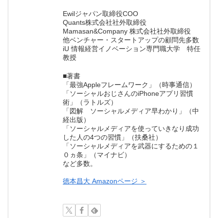
Ewilジャパン取締役COO
Quants株式会社社外取締役
Mamasan&Company 株式会社社外取締役
他ベンチャー・スタートアップの顧問先多数
iU 情報経営イノベーション専門職大学 特任
教授
■著書
「最強Appleフレームワーク」（時事通信）
「ソーシャルおじさんのiPhoneアプリ習慣
術」（ラトルズ）
「図解 ソーシャルメディア早わかり」（中
経出版）
「ソーシャルメディアを使っていきなり成功
した人の4つの習慣」（扶桑社）
「ソーシャルメディアを武器にするための１
０ヵ条」（マイナビ）
など多数。
徳本昌大 Amazonページ ＞