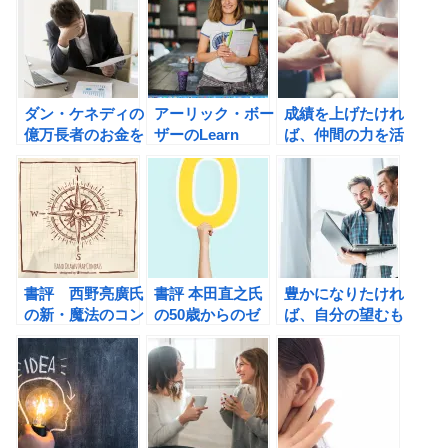
評
ダン・ケネディの
アーリック・ボー
成績を上げたけれ
億万長者のお金を
ザーのLearn
ば、仲間の力を活
生み出す26の行
Better ― 頭の使
用しよう！アーリ
動原則の書評
い方が変わり、学
ック・ボーザーの
びが深まる6つの
Learn Betterの書
ステップの書評
評
書評 西野亮廣氏
書評 本田直之氏
豊かになりたけれ
の新・魔法のコン
の50歳からのゼ
ば、自分の望むも
パス
ロ・リセット
のを祝福しよう！