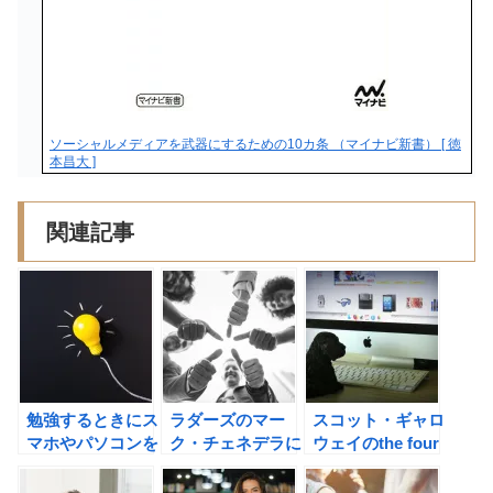
ソーシャルメディアを武器にするための10カ条 （マイナビ新書） [ 徳
本昌大 ]
関連記事
勉強するときにス
ラダーズのマー
スコット・ギャロ
マホやパソコンを
ク・チェネデラに
ウェイのthe four
遠ざけたほうがよ
スタートアップ成
GAFA 四騎士が創
い理由。
功の秘訣を学ぶ！
り変えた世界の書