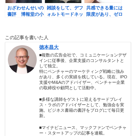
おざわせんせいの
雑談をして、デフ
共感できる量には
書評 博報堂の小
ォルトモードネッ
限度があり、ゼロ
沢正光氏の言葉に
トワークを作動さ
サム状態になるか
愛を感じる理由。
せよう！
ら注意が必要？？
この記事を書いた人
徳本昌大
■複数の広告会社で、コミュニケーションデザ
インに従事後、企業支援のコンサルタントと
して独立。
特にベンチャーのマーケティング戦略に強み
があり、多くの実績を残している。現在、IPO
支援やM&Aのアドバイザー、ベンチャー企業
の取締役や顧問として活動中。
■多様な講師をゲストに迎えるサードプレイ
ス・ラボのアドバイザーとして、勉強会を実
施。ビジネス書籍の書評をブログにて毎日更
新。
■マイナビニュース、マックファンでベンチャ
ー・スタートアップの記事を連載。