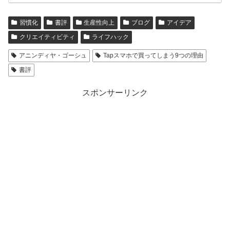
習慣化
書評
生産性向上
ブログ
アイデア
クリエイティビティ
ライフハック
アニンディヤ・ゴーシュ
Tapスマホで買ってしまう9つの理由
書評
スポンサーリンク