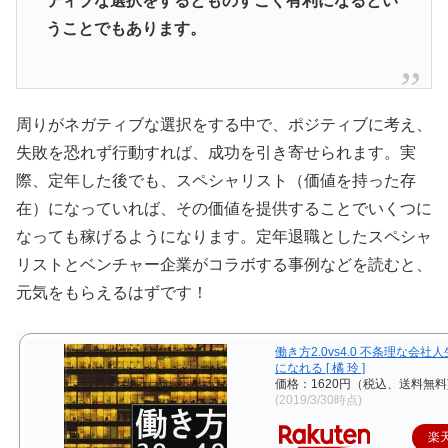
ティブな選択をするとものすごく有利になるとい
うことでもあります。
周りがネガティブな選択をする中で、ポジティブに考え、
失敗を恐れず行動すれば、成功を引き寄せられます。実
際、定年した後でも、スペシャリスト（価値を持った存
在）になっていれば、その価値を提供することでいくつに
なっても稼げるようになります。定年退職としたスペシャ
リストとベンチャー企業がコラボする事例などを読むと、
元気をもらえるはずです！
働き方2.0vs4.0 不条理な会社
になれる [ 橘 玲 ]
価格：1620円（税込、送料無料
(2019/3/30時点)
楽