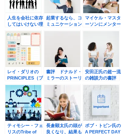
人生を会社に依存
起業するなら、コ
マイケル・マスタ
してはいけない理
ミュニケーション
ーソンにメンター
由。
スキルを高めよ
の重要性を学ぶ！
う！
レイ・ダリオの
書評 ドナルド・
安田正氏の超一流
PRINCIPLES（プ
ミラーのストーリ
の雑談力の書評
リンシプルズ）の
ーブランディング
書評
戦略
ティモシー・フェ
長倉顕太氏の頭が
ボブ・トビン氏の
リスのTribe of
良くなり、結果も
A PERFECT DAY