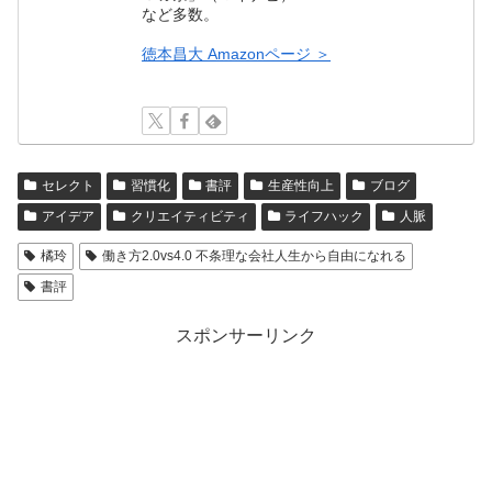
など多数。
徳本昌大 Amazonページ ＞
セレクト
習慣化
書評
生産性向上
ブログ
アイデア
クリエイティビティ
ライフハック
人脈
橘玲
働き方2.0vs4.0 不条理な会社人生から自由になれる
書評
スポンサーリンク