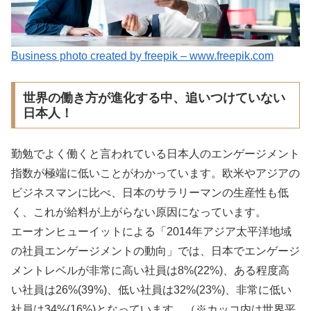
Business photo created by freepik – www.freepik.com
世界の働き方が進化する中、追いつけていない
日本人！
勤勉でよく働くと言われている日本人のエンゲージメント
指数が極端に低いことがわかっています。欧米やアジアの
ビジネスマンに比べ、日本のサラリーマンの生産性も低
く、これが給料が上がらない原因になっています。
エーオンヒューイットによる「2014年アジア太平洋地域
の社員エンゲージメントの動向」では、日本でエンゲージ
メントレベルが非常に高い社員は8%(22%)、ある程度高
い社員は26%(39%)、低い社員は32%(23%)、非常に低い
社員は34%(16%)となっています。（※カッコ内は世界平