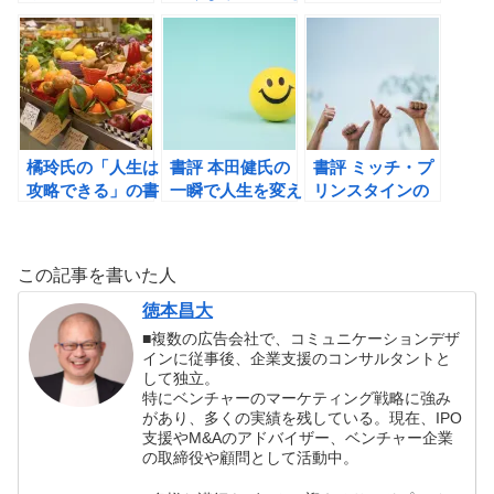
Mentors（トライ
出る! モテる読書
生きるなら、最高
ブ・オブ・メンタ
術の書評
の日をの書評
ー）の書評
橘玲氏の「人生は
書評 本田健氏の
書評 ミッチ・プ
攻略できる」の書
一瞬で人生を変え
リンスタインの
評
る お金の秘密
POPULAR 「人
happy money
気」の法則: 人を
惹きつける謎の力
この記事を書いた人
徳本昌大
■複数の広告会社で、コミュニケーションデザ
インに従事後、企業支援のコンサルタントと
して独立。
特にベンチャーのマーケティング戦略に強み
があり、多くの実績を残している。現在、IPO
支援やM&Aのアドバイザー、ベンチャー企業
の取締役や顧問として活動中。