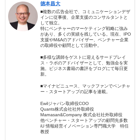
る企業の、シンプ
徳本昌大
ルで強い戦略の書
■複数の広告会社で、コミュニケーションデザ
評
インに従事後、企業支援のコンサルタントと
して独立。
特にベンチャーのマーケティング戦略に強み
があり、多くの実績を残している。現在、IPO
支援やM&Aのアドバイザー、ベンチャー企業
の取締役や顧問として活動中。
■多様な講師をゲストに迎えるサードプレイ
ス・ラボのアドバイザーとして、勉強会を実
施。ビジネス書籍の書評をブログにて毎日更
新。
■マイナビニュース、マックファンでベンチャ
ー・スタートアップの記事を連載。
Ewilジャパン取締役COO
Quants株式会社社外取締役
Mamasan&Company 株式会社社外取締役
他ベンチャー・スタートアップの顧問先多数
iU 情報経営イノベーション専門職大学 特任
教授