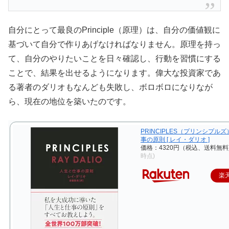
自分にとって最良のPrinciple（原理）は、自分の価値観に
基づいて自分で作りあげなければなりません。原理を持っ
て、自分のやりたいことを日々確認し、行動を習慣にする
ことで、結果を出せるようになります。偉大な投資家であ
る著者のダリオもなんども失敗し、ボロボロになりなが
ら、現在の地位を築いたのです。
PRINCIPLES（プリンシプル
事の原則 [ レイ・ダリオ ]
価格：4320円（税込、送料無料
時点)
楽