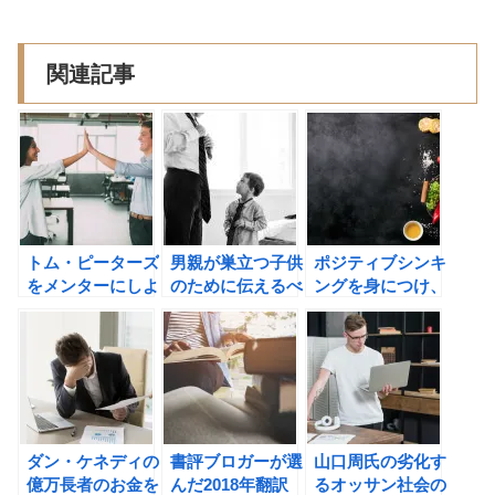
関連記事
トム・ピーターズ
男親が巣立つ子供
ポジティブシンキ
をメンターにしよ
のために伝えるべ
ングを身につけ、
う！
き言葉。H・ジャ
人生の勝者を目指
クソン・ブラウン
そう！
の明日を生きる言
葉―幸福な人生に
必要な511の知恵
の書評
ダン・ケネディの
書評ブロガーが選
山口周氏の劣化す
億万長者のお金を
んだ2018年翻訳
るオッサン社会の