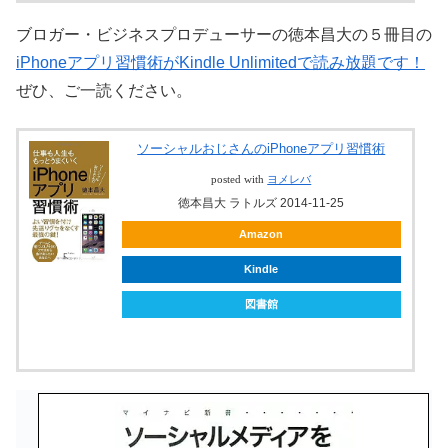
ブロガー・ビジネスプロデューサーの徳本昌大の５冊目の
iPhoneアプリ習慣術がKindle Unlimitedで読み放題です！
ぜひ、ご一読ください。
ソーシャルおじさんのiPhoneアプリ習慣術
posted with
ヨメレバ
徳本昌大 ラトルズ 2014-11-25
Amazon
Kindle
図書館