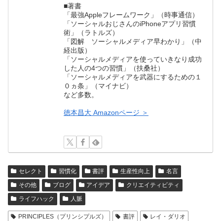
■著書
「最強Appleフレームワーク」（時事通信）
「ソーシャルおじさんのiPhoneアプリ習慣
術」（ラトルズ）
「図解 ソーシャルメディア早わかり」（中
経出版）
「ソーシャルメディアを使っていきなり成功
した人の4つの習慣」（扶桑社）
「ソーシャルメディアを武器にするための１
０ヵ条」（マイナビ）
など多数。
徳本昌大 Amazonページ ＞
セレクト
習慣化
書評
生産性向上
名言
その他
ブログ
アイデア
クリエイティビティ
ライフハック
人脈
PRINCIPLES（プリンシプルズ）
書評
レイ・ダリオ