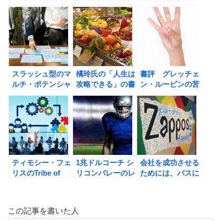
生み出す26の行
本のベスト３は？
処方箋 なぜ一流
動原則の書評
は三流に牛耳られ
るのかの書評
スラッシュ型のマ
橘玲氏の「人生は
書評 グレッチェ
ルチ・ポテンシャ
攻略できる」の書
ン・ルービンの苦
ライトとは何か？
評
手な人を思い通り
に動かす
ティモシー・フェ
1兆ドルコーチ シ
会社を成功させる
リスのTribe of
リコンバレーのレ
ためには、バスに
Mentors（トライ
ジェンド ビル・
乗る人をしっかり
ブ・オブ・メンタ
キャンベルの成功
と選べ！アメリカ
ー）の書評
の教えの書評
で「小さいのに偉
この記事を書いた人
大だ! 」といわれ