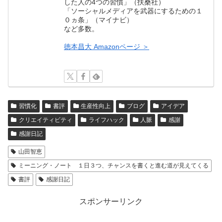
した人の4つの習慣」（扶桑社）
「ソーシャルメディアを武器にするための１
０ヵ条」（マイナビ）
など多数。
徳本昌大 Amazonページ ＞
習慣化
書評
生産性向上
ブログ
アイデア
クリエイティビティ
ライフハック
人脈
感謝
感謝日記
山田智恵
ミーニング・ノート １日３つ、チャンスを書くと進む道が見えてくる
書評
感謝日記
スポンサーリンク