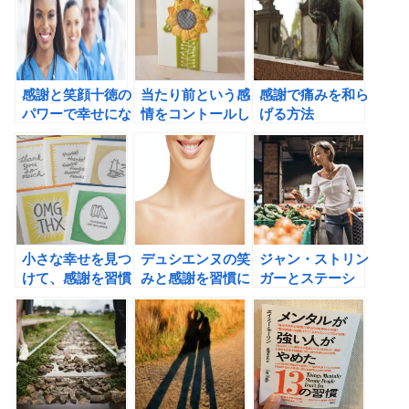
感謝と笑顔十徳の
当たり前という感
感謝で痛みを和ら
パワーで幸せにな
情をコントールし
げる方法
ろう！
て、感謝にフォー
カスしよう！
小さな幸せを見つ
デュシエンヌの笑
ジャン・ストリン
けて、感謝を習慣
みと感謝を習慣に
ガーとステーシ
化しよう！
しよう！
ー・ホールの顧客
は追いかけるな！
―48時間で顧客
が集まるシンクロ
ニシティの法則の
書評