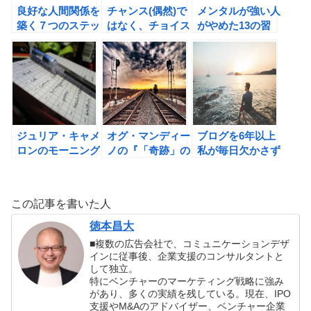
良好な人間関係を
チャンス(偶然)で
メンタルが強い人
築く７つのステッ
はなく、チョイス
がやめた13の習
プ。ジョン・C.マ
(選択)が運命を決
慣（エイミー・モ
クスウェルのNO
める！
ーリン著）の書評
LIMITS 「できる
人」は限界をつく
らないの書評
ジュリア・キャメ
オグ・マンディー
ブログを6年以上
ロンのモーニング
ノの『「奇跡」の
私が毎日欠かさず
ページで、自分の
レッスン 今日か
に継続できた5つ
ために行動する習
ら理想の自分にな
の理由
慣を身につけよ
る4つの法則』の
この記事を書いた人
う！
書評
徳本昌大
■複数の広告会社で、コミュニケーションデザ
インに従事後、企業支援のコンサルタントと
して独立。
特にベンチャーのマーケティング戦略に強み
があり、多くの実績を残している。現在、IPO
支援やM&Aのアドバイザー、ベンチャー企業