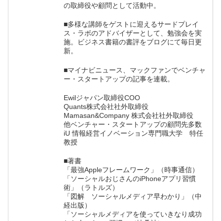
の取締役や顧問として活動中。
■多様な講師をゲストに迎えるサードプレイ
ス・ラボのアドバイザーとして、勉強会を実
施。ビジネス書籍の書評をブログにて毎日更
新。
■マイナビニュース、マックファンでベンチャ
ー・スタートアップの記事を連載。
Ewilジャパン取締役COO
Quants株式会社社外取締役
Mamasan&Company 株式会社社外取締役
他ベンチャー・スタートアップの顧問先多数
iU 情報経営イノベーション専門職大学 特任
教授
■著書
「最強Appleフレームワーク」（時事通信）
「ソーシャルおじさんのiPhoneアプリ習慣
術」（ラトルズ）
「図解 ソーシャルメディア早わかり」（中
経出版）
「ソーシャルメディアを使っていきなり成功