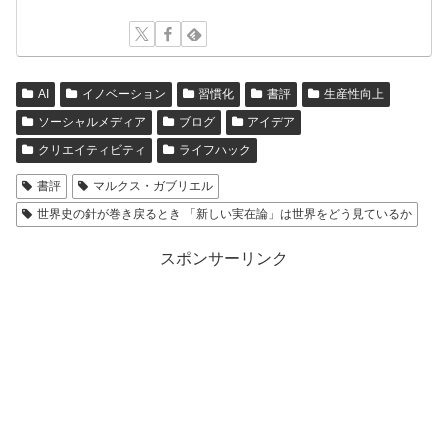
AI
イノベーション
習慣化
書評
生産性向上
ソーシャルメディア
ブログ
アイデア
クリエイティビティ
ライフハック
書評
マルクス・ガブリエル
世界史の針が巻き戻るとき 「新しい実在論」は世界をどう見ているか
スポンサーリンク