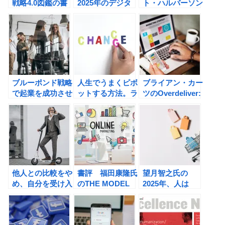
戦略4.0図鑑の書
2025年のデジタ
ト・ハルバーソン
評
ル資本主義: 「デ
のやる気が上がる
ータの時代」から
8つのスイッチ コ
「プライバシーの
ロンビア大学のモ
時代」への書評
チベーションの科
学の書評
ブルーポンド戦略
人生でうまくピボ
ブライアン・カー
で起業を成功させ
ットする方法。ラ
ツのOverdeliver:
る方法。三戸政和
ンディ・ザッカー
ダイレクトレスポ
氏の営業はいらな
バーグのピックス
ンスの成功原則の
いの書評
リー: 完璧なアン
書評
バランスのすすめ
の書評
他人との比較をや
書評 福田康隆氏
望月智之氏の
め、自分を受け入
のTHE MODEL
2025年、人は
れる方法
「買い物」をしな
くなるの書評