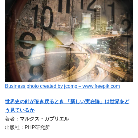
Business photo created by jcomp – www.freepik.com
世界史の針が巻き戻るとき 「新しい実在論」は世界をど
う見ているか
著者：
マルクス・ガブリエル
出版社：PHP研究所