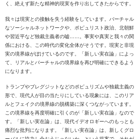
く、絶えず新たな精神的現実を作り出してきたからです。
我々は現実との接触を失う経験をしています。バーチャル
なソーシャルネットワークや、ポピュリスト政治、北朝鮮
や習近平など独裁主義者の嘘……。事実や真実と我々の関
係における、この時代の変化全体がそうです。現実と非現
実の境界線がぼけているのです。「新しい実在論」によっ
て、リアルとバーチャルの境界線を再び明確にできるよう
になります。
トランプやブレグジットなどのポピュリズムや独裁主義の
形で、現代人が目の当たりにしている現象には、このリア
ルとフェイクの境界線の脱構築に深くつながっています。
この境界線を再度明確に引くのが「新しい実在論」なので
す。「新しい実在論」は、現代イデオロギーへのもっとも
痛烈な批判になります。「新しい実在論」は、新しくグロ
ーバルに協力し合おうじゃないか、という提案で、それが