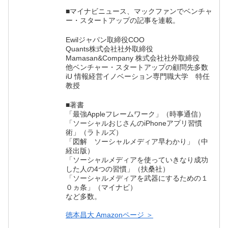
■マイナビニュース、マックファンでベンチャ
ー・スタートアップの記事を連載。
Ewilジャパン取締役COO
Quants株式会社社外取締役
Mamasan&Company 株式会社社外取締役
他ベンチャー・スタートアップの顧問先多数
iU 情報経営イノベーション専門職大学 特任
教授
■著書
「最強Appleフレームワーク」（時事通信）
「ソーシャルおじさんのiPhoneアプリ習慣
術」（ラトルズ）
「図解 ソーシャルメディア早わかり」（中
経出版）
「ソーシャルメディアを使っていきなり成功
した人の4つの習慣」（扶桑社）
「ソーシャルメディアを武器にするための１
０ヵ条」（マイナビ）
など多数。
徳本昌大 Amazonページ ＞