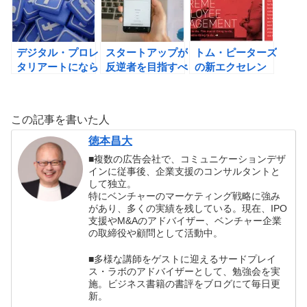
デジタル・プロレ
スタートアップが
トム・ピーターズ
タリアートになら
反逆者を目指すべ
の新エクセレン
ない方法。マルク
き理由。グーグル
ト・カンパニー:
ス・ガブリエルの
はなぜ成長できた
AIに勝てる組織の
世界史の針が巻き
のか？
条件の書評
この記事を書いた人
戻るとき 「新し
い実在論」は世界
徳本昌大
をどう見ているか
■複数の広告会社で、コミュニケーションデザ
の書評
インに従事後、企業支援のコンサルタントと
して独立。
特にベンチャーのマーケティング戦略に強み
があり、多くの実績を残している。現在、IPO
支援やM&Aのアドバイザー、ベンチャー企業
の取締役や顧問として活動中。
■多様な講師をゲストに迎えるサードプレイ
ス・ラボのアドバイザーとして、勉強会を実
施。ビジネス書籍の書評をブログにて毎日更
新。