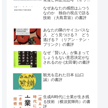
ー・ラスキー）の書評
なぜあなたの感想はふつう
なのか 独自の視点で語る
技術 （大島育宙）の書評
あなたの隣のサイコパスな
人 どう見つける？ どう
逃げる？ （リアン・テン・
ブリンク）の書評
なぜ「賢い人」が集まって
しょうもない意思決定がな
されるのか (太田肇) の書評
観光を忘れた日本 (山口
誠）の書評
生成AI時代に士業が生き残
る技術 （横須賀輝尚）の書
評