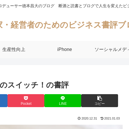
ロデューサー徳本昌大のブログ 断酒と読書とブログで人生を変えたビ
家・経営者のためのビジネス書評ブ
生産性向上
iPhone
ソーシャルメデ
のスイッチ！の書評
Pocket
LINE
コピー
2020.12.31
2021.01.03