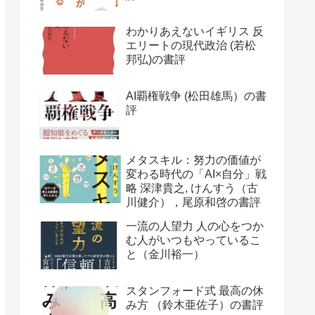
わかりあえないイギリス 反
エリートの現代政治 (若松
邦弘)の書評
AI覇権戦争 (松田雄馬）の書
評
メタスキル：努力の価値が
変わる時代の「AI×自分」戦
略 深津貴之, けんすう（古
川健介），尾原和啓の書評
一流の人望力 人の心をつか
む人がいつもやっているこ
と（金川裕一）
スタンフォード式 最高の休
み方 （鈴木亜佐子）の書評