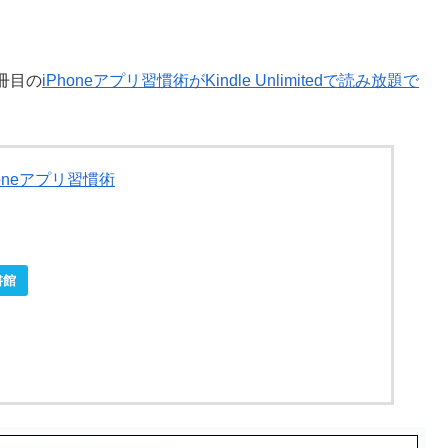
冊目の
iPhoneアプリ習慣術がKindle Unlimitedで読み放題で
oneアプリ習慣術
書館