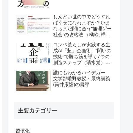
しんどい世の中でどうすれ
ば幸せになれますか？いま
ならまだ間に合う“無理ゲー
社会”の攻略法 （橘玲, 樺山
美夏）の書評
コンペ荒らしが実践する生
成AI「超」企画術 “問いの
技術”で勝ち筋を導く7つの
創造ステップ（清水覚）の
書評
誰にもわかるハイデガー
文学部唯野教授・最終講義
(筒井康隆)の書評
主要カテゴリー
習慣化