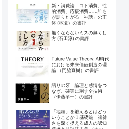
評
新・消費論 コト消費、性
的消費、応援消費……誰も
が語りたがる「神話」の正
体 (林凌）の書評
無くならないミスの無くし
方 (石田淳) の書評
Future Value Theory: AI時代
における未来価値創造の理
論 （門脇直樹）の書評
語りの牙 論理と感情をつ
なぎ、確実に刺す全技術
（伊藤羊一）の書評
「地頭」を鍛えるとはどう
いうことか 1 基礎編 複雑
さを深く捉える成人の認知
発達と弁証法思考 （オット