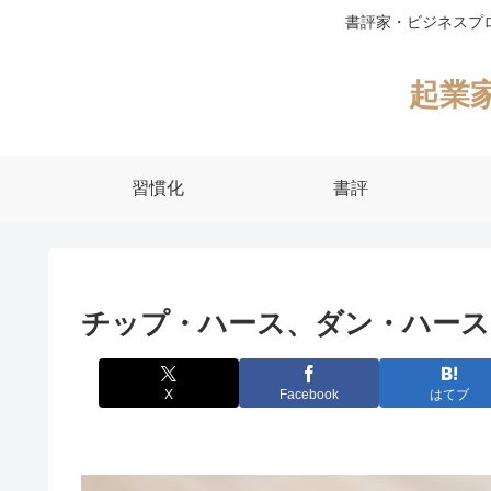
書評家・ビジネスプ
起業
習慣化
書評
チップ・ハース、ダン・ハース
X
Facebook
はてブ