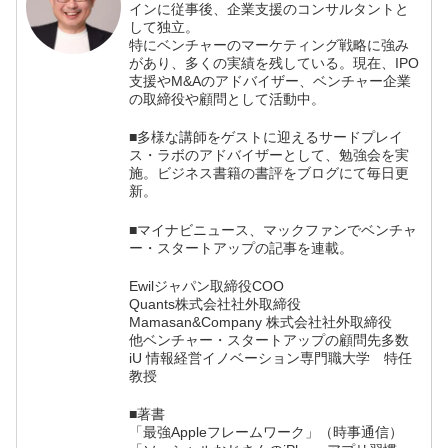
インに従事後、企業支援のコンサルタントと
して独立。
特にベンチャーのマーケティング戦略に強み
があり、多くの実績を残している。現在、IPO
支援やM&Aのアドバイザー、ベンチャー企業
の取締役や顧問として活動中。
■多様な講師をゲストに迎えるサードプレイ
ス・ラボのアドバイザーとして、勉強会を実
施。ビジネス書籍の書評をブログにて毎日更
新。
■マイナビニュース、マックファンでベンチャ
ー・スタートアップの記事を連載。
Ewilジャパン取締役COO
Quants株式会社社外取締役
Mamasan&Company 株式会社社外取締役
他ベンチャー・スタートアップの顧問先多数
iU 情報経営イノベーション専門職大学 特任
教授
■著書
「最強Appleフレームワーク」（時事通信）