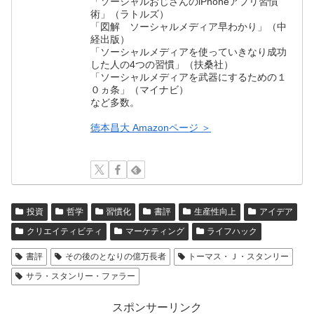
「ソーシャルおじさんのiPhoneアプリ習慣
術」（ラトルズ）
「図解 ソーシャルメディア早わかり」（中
経出版）
「ソーシャルメディアを使っていきなり成功
した人の4つの習慣」（扶桑社）
「ソーシャルメディアを武器にするための１
０ヵ条」（マイナビ）
など多数。
徳本昌大 Amazonページ ＞
投資
哲学
習慣化
書評
生産性向上
アイデア
クリエイティビティ
マーケティング
ライフハック
書評
その後のとなりの億万長者
トーマス・Ｊ・スタンリー
サラ・スタンリー・ファラー
スポンサーリンク