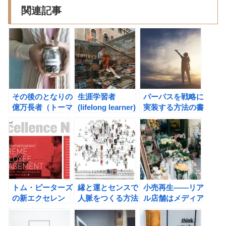
関連記事
その後のとなりの
生涯学習者
パーパスを戦略に
億万長者（トーマ
(lifelong learner)
実装する方法の書
ス・Ｊ・スタンリ
になる能力が重要
評
ー ,サラ・スタン
な理由。
リー・ファラー）
の書評
トム・ピーターズ
縁と運とセンスで
小売再生――リア
の新エクセレン
人脈をつくる方法
ル店舗はメディア
ト・カンパニー:
になる（ダグ・ス
AIに勝てる組織の
ティーブンス）の