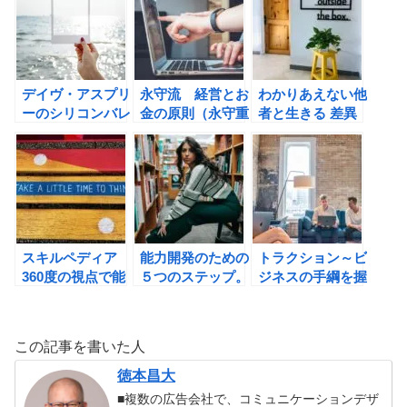
条件の書評
書評
デイヴ・アスプリ
永守流 経営とお
わかりあえない他
ーのシリコンバレ
金の原則（永守重
者と生きる 差異
ー式超ライフハッ
信）の書評
と分断を乗り越え
クの書評
る哲学 （マルク
ス・ガブリエル）
の書評
スキルペディア
能力開発のための
トラクション～ビ
360度の視点で能
５つのステップ。
ジネスの手綱を握
力を哲学する絵事
青木仁志氏の目標
り直す 中小企業
典（村山昇）の書
達成の技術の書評
のシンプルイノベ
評
ーション （ジー
この記事を書いた人
ノ・ウィックマ
ン）の書評
徳本昌大
■複数の広告会社で、コミュニケーションデザ