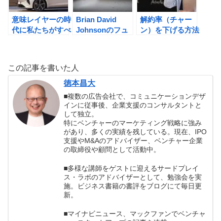
意味レイヤーの時
Brian David
解約率（チャー
代に私たちがすべ
Johnsonのフュ
ン）を下げる方法
きこと
ーチャリストの
「自分の未来」を
変える授業の書評
この記事を書いた人
徳本昌大
■複数の広告会社で、コミュニケーションデザ
インに従事後、企業支援のコンサルタントと
して独立。
特にベンチャーのマーケティング戦略に強み
があり、多くの実績を残している。現在、IPO
支援やM&Aのアドバイザー、ベンチャー企業
の取締役や顧問として活動中。
■多様な講師をゲストに迎えるサードプレイ
ス・ラボのアドバイザーとして、勉強会を実
施。ビジネス書籍の書評をブログにて毎日更
新。
■マイナビニュース、マックファンでベンチャ