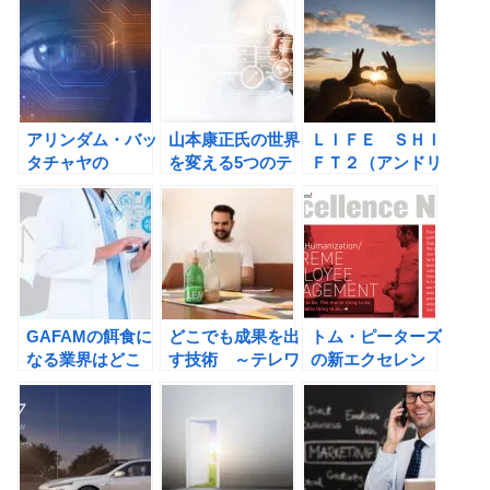
う 常識が通じな
考」で展望するの
い時代の生き方
書評
遅刻してくれて、
ありがとう 常識
が通じない時代の
生き方の書評
アリンダム・バッ
山本康正氏の世界
ＬＩＦＥ ＳＨＩ
タチャヤの
を変える5つのテ
ＦＴ２（アンドリ
BCG「最強（グ
クノロジー
ュー・スコット,
レート）」を超え
――SDGs、ESG
リンダ・グラット
る戦略 不確実な
の最前線の書評
ン）の―１００年
時代を勝ち抜く９
時代の行動戦略の
原則の書評
書評
GAFAMの餌食に
どこでも成果を出
トム・ピーターズ
なる業界はどこ
す技術 ～テレワ
の新エクセレン
か？ディスラプタ
ーク＆オフィスワ
ト・カンパニー:
ビリティ・インデ
ークでなめらかに
AIに勝てる組織の
ックス(崩壊指標)
仕事をするための
条件の書評
から読み解く未
8つのスキル（沢
来。
渡あまね）の書評