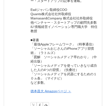
ー・スタートアップの記事を連載。
Ewilジャパン取締役COO
Quants株式会社社外取締役
Mamasan&Company 株式会社社外取締役
他ベンチャー・スタートアップの顧問先多数
iU 情報経営イノベーション専門職大学 特任
教授
■著書
「最強Appleフレームワーク」（時事通信）
「ソーシャルおじさんのiPhoneアプリ習慣
術」（ラトルズ）
「図解 ソーシャルメディア早わかり」（中
経出版）
「ソーシャルメディアを使っていきなり成功
した人の4つの習慣」（扶桑社）
「ソーシャルメディアを武器にするための１
０ヵ条」（マイナビ）
など多数。
徳本昌大 Amazonページ ＞