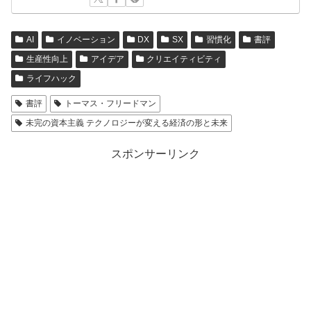
AI
イノベーション
DX
SX
習慣化
書評
生産性向上
アイデア
クリエイティビティ
ライフハック
書評
トーマス・フリードマン
未完の資本主義 テクノロジーが変える経済の形と未来
スポンサーリンク