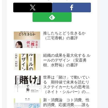
推したちとどう生きるか
（三宅香帆）の書評
組織の成果を最大化する ル
ールのデザイン （安斎勇
樹、水野祐）の書評
世界は「賭け」で動いてい
る 期待値で未来を読むリ
スクテイカーたちの思考法
（ネイト・シルバー）の書
評
新・消費論 コト消費、性
的消費、応援消費……誰も