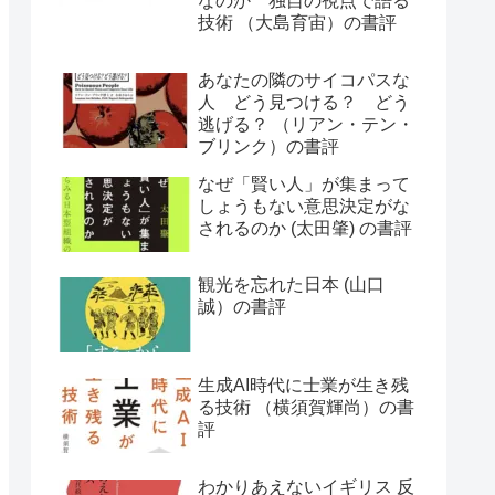
なのか 独自の視点で語る
技術 （大島育宙）の書評
あなたの隣のサイコパスな
人 どう見つける？ どう
逃げる？ （リアン・テン・
ブリンク）の書評
なぜ「賢い人」が集まって
しょうもない意思決定がな
されるのか (太田肇) の書評
観光を忘れた日本 (山口
誠）の書評
生成AI時代に士業が生き残
る技術 （横須賀輝尚）の書
評
わかりあえないイギリス 反