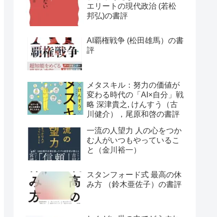
エリートの現代政治 (若松
邦弘)の書評
AI覇権戦争 (松田雄馬）の書
評
メタスキル：努力の価値が
変わる時代の「AI×自分」戦
略 深津貴之, けんすう（古
川健介），尾原和啓の書評
一流の人望力 人の心をつか
む人がいつもやっているこ
と（金川裕一）
スタンフォード式 最高の休
み方 （鈴木亜佐子）の書評