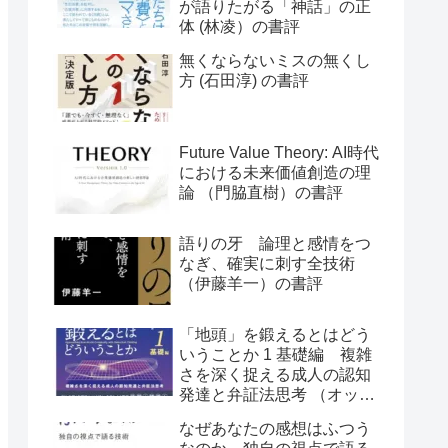
が語りたがる「神話」の正
体 (林凌）の書評
無くならないミスの無くし
方 (石田淳) の書評
Future Value Theory: AI時代
における未来価値創造の理
論 （門脇直樹）の書評
語りの牙 論理と感情をつ
なぎ、確実に刺す全技術
（伊藤羊一）の書評
「地頭」を鍛えるとはどう
いうことか 1 基礎編 複雑
さを深く捉える成人の認知
発達と弁証法思考 （オット
ー・ラスキー）の書評
なぜあなたの感想はふつう