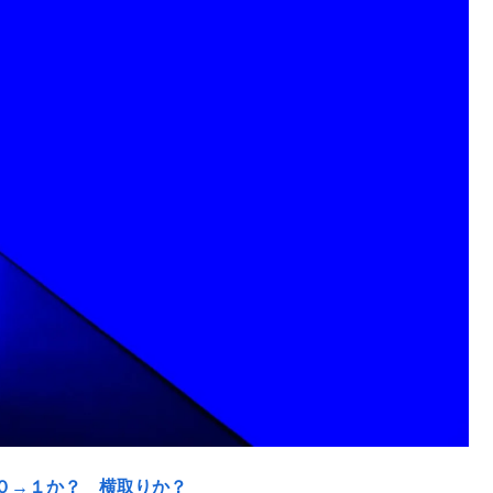
０→１か？ 横取りか？