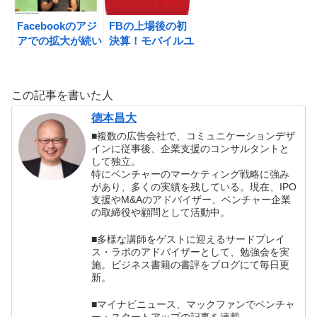
Facebookのアジ
FBの上場後の初
アでの拡大が続い
決算！モバイルユ
ています！中国の
ーザーが５億
動きが気になる会
4300万人とな
員増データ。
る。
この記事を書いた人
徳本昌大
■複数の広告会社で、コミュニケーションデザ
インに従事後、企業支援のコンサルタントと
して独立。
特にベンチャーのマーケティング戦略に強み
があり、多くの実績を残している。現在、IPO
支援やM&Aのアドバイザー、ベンチャー企業
の取締役や顧問として活動中。
■多様な講師をゲストに迎えるサードプレイ
ス・ラボのアドバイザーとして、勉強会を実
施。ビジネス書籍の書評をブログにて毎日更
新。
■マイナビニュース、マックファンでベンチャ