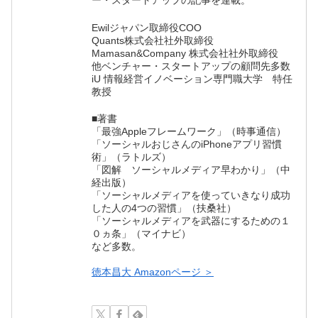
ー・スタートアップの記事を連載。
Ewilジャパン取締役COO
Quants株式会社社外取締役
Mamasan&Company 株式会社社外取締役
他ベンチャー・スタートアップの顧問先多数
iU 情報経営イノベーション専門職大学 特任
教授
■著書
「最強Appleフレームワーク」（時事通信）
「ソーシャルおじさんのiPhoneアプリ習慣
術」（ラトルズ）
「図解 ソーシャルメディア早わかり」（中
経出版）
「ソーシャルメディアを使っていきなり成功
した人の4つの習慣」（扶桑社）
「ソーシャルメディアを武器にするための１
０ヵ条」（マイナビ）
など多数。
徳本昌大 Amazonページ ＞