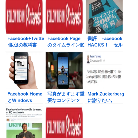
Facebook」もう
からの未来予測
Credits」の雑感
後戻りは出来ませ
ん。
Facebook+Twitte
Facebook Page
書評 Facebook
r販促の教科書
のタイムライン変
HACKS！ セル
書評
更２ 10のカバー
フブランド確立し
を選んでご紹介。
たい方は是非！
Facebook Home
写真がますます重
Mark Zuckerberg
とWindows
要なコンテンツ
に謝りたい。
Phoneの類似性
に! 待ち受け文化
iPhone、iPadア
を変える、
プリがバージョン
Facebook Home
アップ。