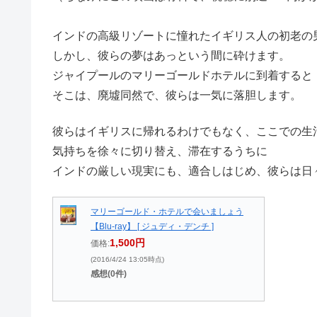
インドの高級リゾートに憧れたイギリス人の初老の
しかし、彼らの夢はあっという間に砕けます。
ジャイプールのマリーゴールドホテルに到着すると
そこは、廃墟同然で、彼らは一気に落胆します。
彼らはイギリスに帰れるわけでもなく、ここでの生
気持ちを徐々に切り替え、滞在するうちに
インドの厳しい現実にも、適合しはじめ、彼らは日
マリーゴールド・ホテルで会いましょう
【Blu-ray】 [ ジュディ・デンチ ]
1,500円
価格:
(2016/4/24 13:05時点)
感想(0件)