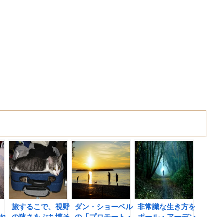
旅するこで、視野
ダン・ショーベル
非常識な生き方を
れ
の狭さをぶち壊そ
の「プロモート・
ポール・アーデン