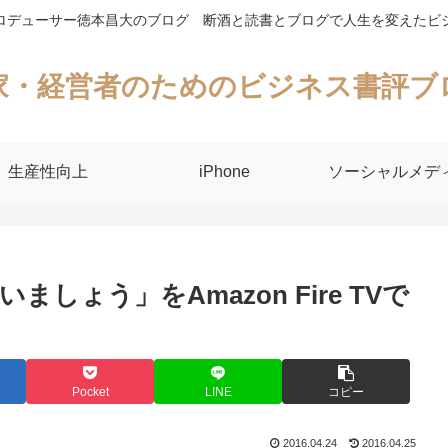
ロデューサー徳本昌大のブログ 断酒と読書とブログで人生を変えたビ
家・経営者のためのビジネス書評ブ
生産性向上
iPhone
ソーシャルメデ
ょう」をAmazon Fire TVで
Pocket
LINE
コピー
2016.04.24
2016.04.25