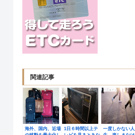
関連記事
海外、国内、近場
1日６時間以上テ
一度しかない人
の移動を最大化し
レビを見るとあな
生、楽しまなけ