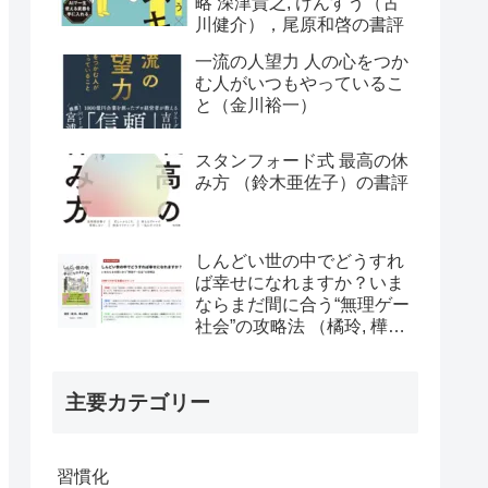
略 深津貴之, けんすう（古
川健介），尾原和啓の書評
一流の人望力 人の心をつか
む人がいつもやっているこ
と（金川裕一）
スタンフォード式 最高の休
み方 （鈴木亜佐子）の書評
しんどい世の中でどうすれ
ば幸せになれますか？いま
ならまだ間に合う“無理ゲー
社会”の攻略法 （橘玲, 樺山
美夏）の書評
主要カテゴリー
習慣化