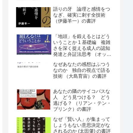
語りの牙 論理と感情をつ
なぎ、確実に刺す全技術
（伊藤羊一）の書評
「地頭」を鍛えるとはどう
いうことか 1 基礎編 複雑
さを深く捉える成人の認知
発達と弁証法思考 （オット
ー・ラスキー）の書評
なぜあなたの感想はふつう
なのか 独自の視点で語る
技術 （大島育宙）の書評
あなたの隣のサイコパスな
人 どう見つける？ どう
逃げる？ （リアン・テン・
ブリンク）の書評
なぜ「賢い人」が集まって
しょうもない意思決定がな
されるのか (太田肇) の書評