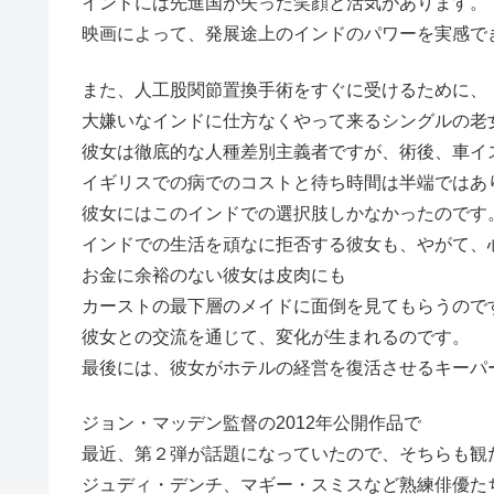
インドには先進国が失った笑顔と活気があります。
映画によって、発展途上のインドのパワーを実感で
また、人工股関節置換手術をすぐに受けるために、
大嫌いなインドに仕方なくやって来るシングルの老
彼女は徹底的な人種差別主義者ですが、術後、車イ
イギリスでの病でのコストと待ち時間は半端ではあ
彼女にはこのインドでの選択肢しかなかったのです
インドでの生活を頑なに拒否する彼女も、やがて、
お金に余裕のない彼女は皮肉にも
カーストの最下層のメイドに面倒を見てもらうので
彼女との交流を通じて、変化が生まれるのです。
最後には、彼女がホテルの経営を復活させるキーパ
ジョン・マッデン監督の2012年公開作品で
最近、第２弾が話題になっていたので、そちらも観
ジュディ・デンチ、マギー・スミスなど熟練俳優た