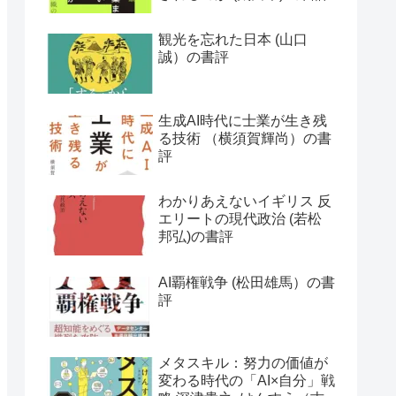
観光を忘れた日本 (山口
誠）の書評
生成AI時代に士業が生き残
る技術 （横須賀輝尚）の書
評
わかりあえないイギリス 反
エリートの現代政治 (若松
邦弘)の書評
AI覇権戦争 (松田雄馬）の書
評
メタスキル：努力の価値が
変わる時代の「AI×自分」戦