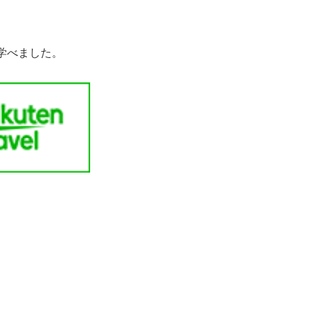
。
学べました。