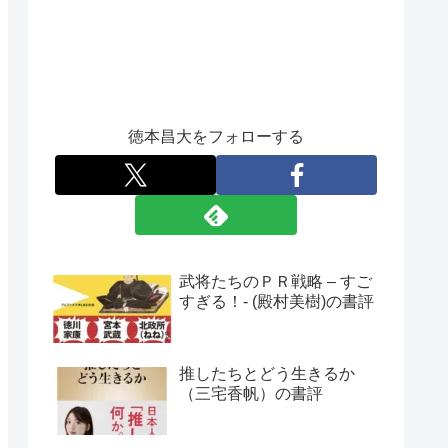
徳本昌大をフォローする
武将たちのＰＲ戦略 – すご
すぎる！- (殿村美樹)の書評
推したちとどう生きるか
（三宅香帆）の書評