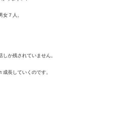
男女７人。
活しか残されていません。
々成長していくのです。