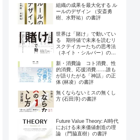
組織の成果を最大化する ル
ールのデザイン （安斎勇
樹、水野祐）の書評
世界は「賭け」で動いてい
る 期待値で未来を読むリ
スクテイカーたちの思考法
（ネイト・シルバー）の書
評
新・消費論 コト消費、性
的消費、応援消費……誰も
が語りたがる「神話」の正
体 (林凌）の書評
無くならないミスの無くし
方 (石田淳) の書評
Future Value Theory: AI時代
における未来価値創造の理
論 （門脇直樹）の書評