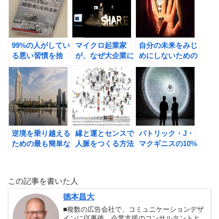
動」
う！
99%の人がしてい
マイクロ起業家
自分の未来をみじ
る悪い習慣を捨
が、なぜ大企業に
めにしないための
て、たった1%の
勝てるのか？ ビ
職業選び
成功者になれる本
ッグバンイノベー
（塚本亮著）の書
ションの書評
評
逆境を乗り越える
縁と運とセンスで
パトリック・J・
ための最も簡単な
人脈をつくる方法
マクギニスの10%
方法。
起業の書評とみら
いチャレンジ！
この記事を書いた人
徳本昌大
■複数の広告会社で、コミュニケーションデザ
インに従事後、企業支援のコンサルタントと