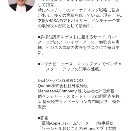
して独立。
特にベンチャーのマーケティング戦略に強み
があり、多くの実績を残している。現在、IPO
支援やM&Aのアドバイザー、ベンチャー企業
の取締役や顧問として活動中。
■多様な講師をゲストに迎えるサードプレイ
ス・ラボのアドバイザーとして、勉強会を実
施。ビジネス書籍の書評をブログにて毎日更
新。
■マイナビニュース、マックファンでベンチャ
ー・スタートアップの記事を連載。
Ewilジャパン取締役COO
Quants株式会社社外取締役
Mamasan&Company 株式会社社外取締役
他ベンチャー・スタートアップの顧問先多数
iU 情報経営イノベーション専門職大学 特任
教授
■著書
「最強Appleフレームワーク」（時事通信）
「ソーシャルおじさんのiPhoneアプリ習慣