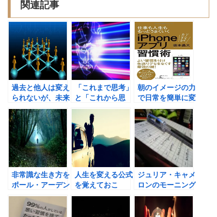
関連記事
過去と他人は変え
「これまで思考」
朝のイメージの力
られないが、未来
と「これから思
で日常を簡単に変
と自分は変えられ
考」？どちらが成
える方法
る。（エリック・
功の確率が高いの
バーン） 人脈作
か？？
りを楽にする10
のヒント
非常識な生き方を
人生を変える公式
ジュリア・キャメ
ポール・アーデン
を覚えておこ
ロンのモーニング
から学ぶ！
う！ 人生＝「感
ページで、自分の
性」×「理性」
ために行動する習
×「知識」×「行
慣を身につけよ