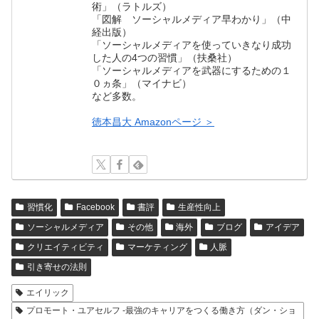
術」（ラトルズ）
「図解 ソーシャルメディア早わかり」（中
経出版）
「ソーシャルメディアを使っていきなり成功
した人の4つの習慣」（扶桑社）
「ソーシャルメディアを武器にするための１
０ヵ条」（マイナビ）
など多数。
徳本昌大 Amazonページ ＞
習慣化
Facebook
書評
生産性向上
ソーシャルメディア
その他
海外
ブログ
アイデア
クリエイティビティ
マーケティング
人脈
引き寄せの法則
エイリック
プロモート・ユアセルフ -最強のキャリアをつくる働き方（ダン・ショ