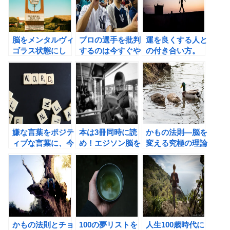
脳をメンタルヴィ
プロの選手を批判
運を良くする人と
ゴラス状態にし
するのは今すぐや
の付き合い方。
て、ツキを呼び込
めよう！
もう！
嫌な言葉をポジテ
本は3冊同時に読
かもの法則―脳を
ィブな言葉に、今
め！エジソン脳を
変える究極の理論
すぐ言い換えよ
つくる「脳活」読
（西田文郎著）の
う！
書術（西田文郎
書評
著）の書評
かもの法則とチョ
100の夢リストを
人生100歳時代に