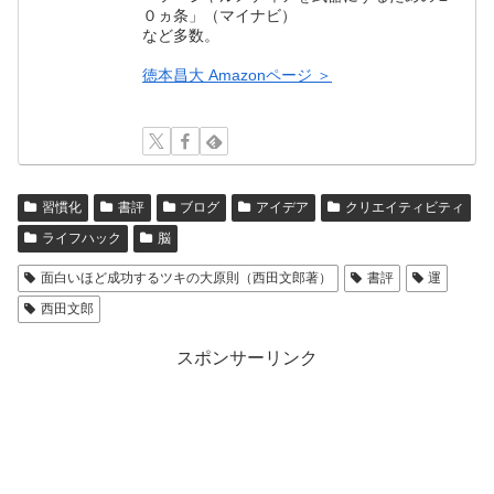
０ヵ条」（マイナビ）
など多数。
徳本昌大 Amazonページ ＞
習慣化
書評
ブログ
アイデア
クリエイティビティ
ライフハック
脳
面白いほど成功するツキの大原則（西田文郎著）
書評
運
西田文郎
スポンサーリンク