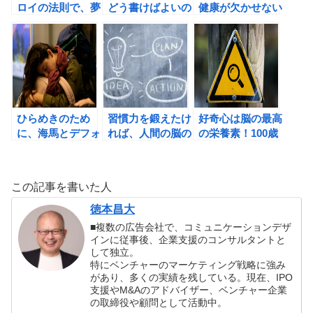
ロイの法則で、夢
どう書けばよいの
健康が欠かせない
を実現しよう！
か？
理由
ひらめきのため
習慣力を鍛えたけ
好奇心は脳の最高
に、海馬とデフォ
れば、人間の脳の
の栄養素！100歳
ルトモードネット
仕組みを理解しよ
まで成長する脳の
ワークのつながり
う！
鍛え方（加藤俊徳
を強化しよう！
著）の書評
この記事を書いた人
徳本昌大
■複数の広告会社で、コミュニケーションデザ
インに従事後、企業支援のコンサルタントと
して独立。
特にベンチャーのマーケティング戦略に強み
があり、多くの実績を残している。現在、IPO
支援やM&Aのアドバイザー、ベンチャー企業
の取締役や顧問として活動中。