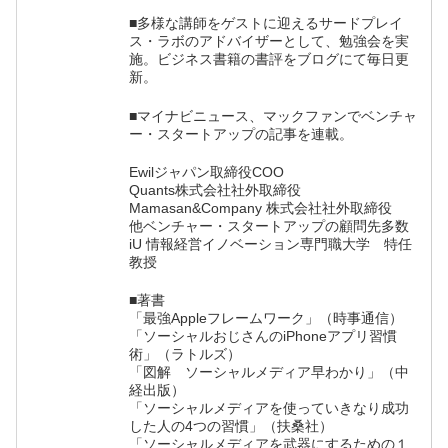
■多様な講師をゲストに迎えるサードプレイ
ス・ラボのアドバイザーとして、勉強会を実
施。ビジネス書籍の書評をブログにて毎日更
新。
■マイナビニュース、マックファンでベンチャ
ー・スタートアップの記事を連載。
Ewilジャパン取締役COO
Quants株式会社社外取締役
Mamasan&Company 株式会社社外取締役
他ベンチャー・スタートアップの顧問先多数
iU 情報経営イノベーション専門職大学 特任
教授
■著書
「最強Appleフレームワーク」（時事通信）
「ソーシャルおじさんのiPhoneアプリ習慣
術」（ラトルズ）
「図解 ソーシャルメディア早わかり」（中
経出版）
「ソーシャルメディアを使っていきなり成功
した人の4つの習慣」（扶桑社）
「ソーシャルメディアを武器にするための１