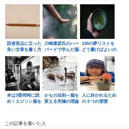
めよう！
力に気づけたこの
一年を振り返る！
読者視点に立った
川崎康彦氏のハー
100の夢リストを
良い文章を書く方
バードで学んだ脳
どう書けばよいの
法。プロの代筆屋
を鍛える53の方
か？
による心を動かす
法の書評
魔法の文章術（中
島泰成著）の書評
本は3冊同時に読
かもの法則―脳を
人に好かれるため
め！エジソン脳を
変える究極の理論
の３つの習慣
つくる「脳活」読
（西田文郎著）の
書術（西田文郎
書評
著）の書評
この記事を書いた人