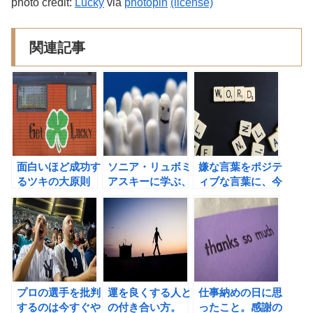
photo credit:
Lucky
via
photopin
(license)
関連記事
面白いほど成功す
ソニア・リュボミ
嫌な言葉をポジテ
るツキの大原則
アスキーに学ぶ、
ィブな言葉に、今
（西田文郎著）の
幸せのための習慣
すぐ言い換えよ
書評
術
う！
プロの選手を批判
運を良くする人と
仕事納めの日に思
するのは今すぐや
の付き合い方。
ったこと。感謝の