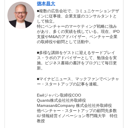
徳本昌大
■複数の広告会社で、コミュニケーションデザ
インに従事後、企業支援のコンサルタントと
して独立。
特にベンチャーのマーケティング戦略に強み
があり、多くの実績を残している。現在、IPO
支援やM&Aのアドバイザー、ベンチャー企業
の取締役や顧問として活動中。
■多様な講師をゲストに迎えるサードプレイ
ス・ラボのアドバイザーとして、勉強会を実
施。ビジネス書籍の書評をブログにて毎日更
新。
■マイナビニュース、マックファンでベンチャ
ー・スタートアップの記事を連載。
Ewilジャパン取締役COO
Quants株式会社社外取締役
Mamasan&Company 株式会社社外取締役
他ベンチャー・スタートアップの顧問先多数
iU 情報経営イノベーション専門職大学 特任
教授