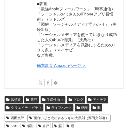
■著書
「最強Appleフレームワーク」（時事通信）
「ソーシャルおじさんのiPhoneアプリ習慣
術」（ラトルズ）
「図解 ソーシャルメディア早わかり」（中
経出版）
「ソーシャルメディアを使っていきなり成功
した人の4つの習慣」（扶桑社）
「ソーシャルメディアを武器にするための１
０ヵ条」（マイナビ）
など多数。
徳本昌大 Amazonページ ＞
習慣化
書評
生産性向上
ブログ
アイデア
クリエイティビティ
ライフハック
感謝
脳
西田文郎
面白いほど成功するツキの大原則（西田文郎著）
ツキ
感謝
書評
脳
運