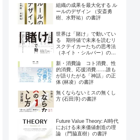
組織の成果を最大化する ル
ールのデザイン （安斎勇
樹、水野祐）の書評
世界は「賭け」で動いてい
る 期待値で未来を読むリ
スクテイカーたちの思考法
（ネイト・シルバー）の書
評
新・消費論 コト消費、性
的消費、応援消費……誰も
が語りたがる「神話」の正
体 (林凌）の書評
無くならないミスの無くし
方 (石田淳) の書評
Future Value Theory: AI時代
における未来価値創造の理
論 （門脇直樹）の書評