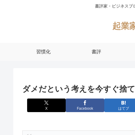
書評家・ビジネスプ
起業
習慣化
書評
ダメだという考えを今すぐ捨
X
Facebook
はてブ