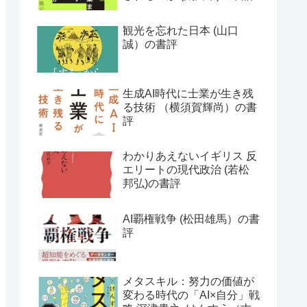
観光を忘れた日本 (山口
誠）の書評
生成AI時代に士業が生き残
る技術 （横須賀輝尚）の書
評
わかりあえないイギリス 反
エリートの現代政治 (若松
邦弘)の書評
AI覇権戦争 (松田雄馬）の書
評
メタスキル：努力の価値が
変わる時代の「AI×自分」戦