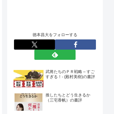
徳本昌大をフォローする
武将たちのＰＲ戦略 – すご
すぎる！- (殿村美樹)の書評
推したちとどう生きるか
（三宅香帆）の書評