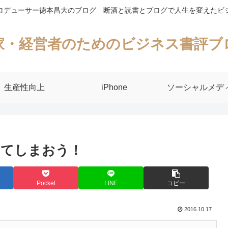
ロデューサー徳本昌大のブログ 断酒と読書とブログで人生を変えたビ
家・経営者のためのビジネス書評ブ
生産性向上
iPhone
ソーシャルメデ
ててしまおう！
Pocket
LINE
コピー
2016.10.17