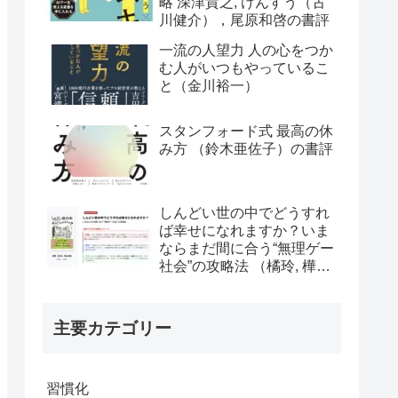
略 深津貴之, けんすう（古
川健介），尾原和啓の書評
一流の人望力 人の心をつか
む人がいつもやっているこ
と（金川裕一）
スタンフォード式 最高の休
み方 （鈴木亜佐子）の書評
しんどい世の中でどうすれ
ば幸せになれますか？いま
ならまだ間に合う“無理ゲー
社会”の攻略法 （橘玲, 樺山
美夏）の書評
主要カテゴリー
習慣化