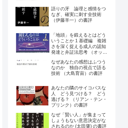
語りの牙 論理と感情をつ
なぎ、確実に刺す全技術
（伊藤羊一）の書評
「地頭」を鍛えるとはどう
いうことか 1 基礎編 複雑
さを深く捉える成人の認知
発達と弁証法思考 （オット
ー・ラスキー）の書評
なぜあなたの感想はふつう
なのか 独自の視点で語る
技術 （大島育宙）の書評
あなたの隣のサイコパスな
人 どう見つける？ どう
逃げる？ （リアン・テン・
ブリンク）の書評
なぜ「賢い人」が集まって
しょうもない意思決定がな
されるのか (太田肇) の書評