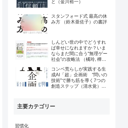
と（金川裕一）
スタンフォード式 最高の休
み方 （鈴木亜佐子）の書評
しんどい世の中でどうすれ
ば幸せになれますか？いま
ならまだ間に合う“無理ゲー
社会”の攻略法 （橘玲, 樺山
美夏）の書評
コンペ荒らしが実践する生
成AI「超」企画術 “問いの
技術”で勝ち筋を導く7つの
創造ステップ（清水覚）の
書評
主要カテゴリー
習慣化