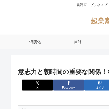
書評家・ビジネスプ
起業
習慣化
書評
意志力と朝時間の重要な関係！
X
Facebook
はてブ