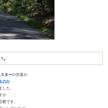
い。
イスター
の言葉が
るのか
ました。
すが
必要です。