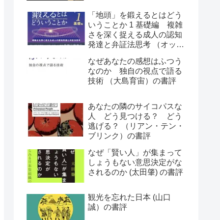
「地頭」を鍛えるとはどう
いうことか 1 基礎編 複雑
さを深く捉える成人の認知
発達と弁証法思考 （オット
ー・ラスキー）の書評
なぜあなたの感想はふつう
なのか 独自の視点で語る
技術 （大島育宙）の書評
あなたの隣のサイコパスな
人 どう見つける？ どう
逃げる？ （リアン・テン・
ブリンク）の書評
なぜ「賢い人」が集まって
しょうもない意思決定がな
されるのか (太田肇) の書評
観光を忘れた日本 (山口
誠）の書評