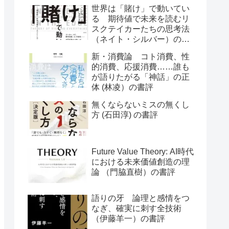
世界は「賭け」で動いてい
る 期待値で未来を読むリ
スクテイカーたちの思考法
（ネイト・シルバー）の書
評
新・消費論 コト消費、性
的消費、応援消費……誰も
が語りたがる「神話」の正
体 (林凌）の書評
無くならないミスの無くし
方 (石田淳) の書評
Future Value Theory: AI時代
における未来価値創造の理
論 （門脇直樹）の書評
語りの牙 論理と感情をつ
なぎ、確実に刺す全技術
（伊藤羊一）の書評