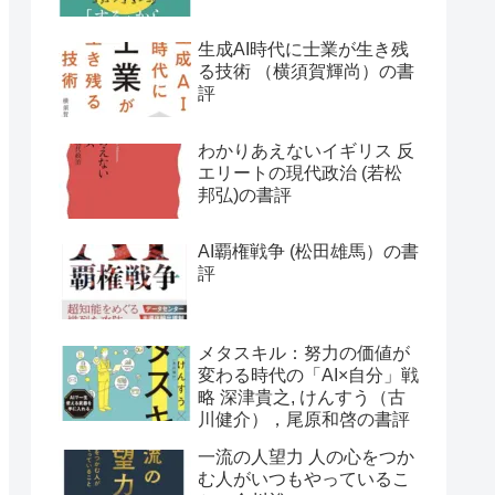
生成AI時代に士業が生き残
る技術 （横須賀輝尚）の書
評
わかりあえないイギリス 反
エリートの現代政治 (若松
邦弘)の書評
AI覇権戦争 (松田雄馬）の書
評
メタスキル：努力の価値が
変わる時代の「AI×自分」戦
略 深津貴之, けんすう（古
川健介），尾原和啓の書評
一流の人望力 人の心をつか
む人がいつもやっているこ