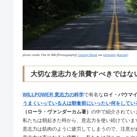
photo credit: Fire At Will [Photography]
Country Road
via
photopin
(license)
大切な意志力を浪費すべきではな
WILLPOWER 意志力の科学
で有名な
ロイ・バウマ
うまくいっている人は朝食前にいったい何をしてい
（ローラ・ヴァンダーカム著）
の中で紹介されてい
私たちは朝起きた時から、意志力を使い続けていま
意志力は筋肉のように疲労してしまうので、注意が