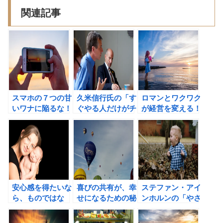
関連記事
スマホの７つの甘
久米信行氏の「す
ロマンとワクワク
いワナに陥るな！
ぐやる人だけがチ
が経営を変える！
久米信行氏の「す
ャンスを手に入れ
ニトリ 成功の5原
ぐやる人だけがチ
る」の書評②
則の書評②
ャンスを手に入れ
る」の書評
安心感を得たいな
喜びの共有が、幸
ステファン・アイ
ら、ものではな
せになるための秘
ンホルンの「やさ
く、人とのつなが
訣。
しさ」という技術
りを重視しよう！
―賢い利己主義者