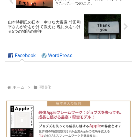
きたった一つのこと。
山本時嗣氏の日本一幸せな大富豪 竹田和
平さんが命をかけて教えた 魂に火をつけ
る5つの物語の書評
Facebook
WordPress
ホーム
習慣化