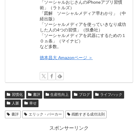
「ソーシャルおじさんのiPhoneアプリ習慣
術」（ラトルズ）
「図解 ソーシャルメディア早わかり」（中
経出版）
「ソーシャルメディアを使っていきなり成功
した人の4つの習慣」（扶桑社）
「ソーシャルメディアを武器にするための１
０ヵ条」（マイナビ）
など多数。
徳本昌大 Amazonページ ＞
習慣化
書評
生産性向上
ブログ
ライフハック
人脈
幸せ
書評
エリック・バーカー
残酷すぎる成功法則
スポンサーリンク