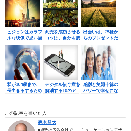
になるための7講
の書評２
ビジョンはカラフ
商売を成功させる
出会いは、神様か
ルな映像で思い描
コツは、自分を疲
らのプレゼントだ
こう！目標を映像
弊させずにお客様
と考えてみよう！
で達成する技術。
との関係を長続き
させること。
私が104歳まで、
デジタル依存症を
感謝と笑顔十徳の
長生きるするため
解消する10のア
パワーで幸せにな
にすべきこと
プローチ
ろう！
この記事を書いた人
徳本昌大
■複数の広告会社で、コミュニケーションデザ