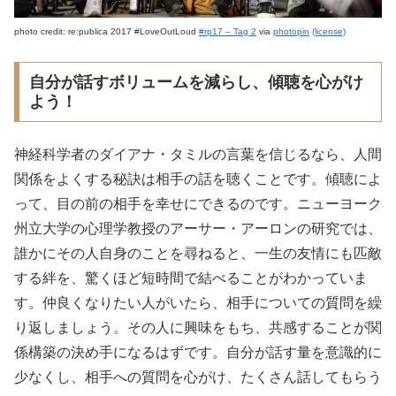
photo credit: re:publica 2017 #LoveOutLoud
#rp17 – Tag 2
via
photopin
(license)
自分が話すボリュームを減らし、傾聴を心がけ
よう！
神経科学者のダイアナ・タミルの言葉を信じるなら、人間
関係をよくする秘訣は相手の話を聴くことです。傾聴によ
って、目の前の相手を幸せにできるのです。ニューヨーク
州立大学の心理学教授のアーサー・アーロンの研究では、
誰かにその人自身のことを尋ねると、一生の友情にも匹敵
する絆を、驚くほど短時間で結べることがわかっていま
す。仲良くなりたい人がいたら、相手についての質問を繰
り返しましょう。その人に興味をもち、共感することが関
係構築の決め手になるはずです。自分が話す量を意識的に
少なくし、相手への質問を心がけ、たくさん話してもらう