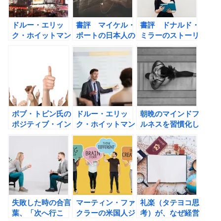
ドルー・エリッ
書評 マイケル・
書評 ドナルド・
ク・ホイットマン
ポートの日本人の
ミラーのストーリ
の現代広告の心理
知らなかったフリ
ーブランディング
技術101の書評
ーエージェント起
戦略
業術
ボブ・トビン氏の
ドルー・エリッ
朝晩のマインドフ
ポジティブ・イン
ク・ホイットマン
ルネスを習慣化し
パクト まわりに
のクロージングの
よう！
いい影響をあたえ
心理技術21の書
る人がうまくいく
評
の書評
失敗した時の合言
マーティン・ファ
礼楽（タテヨコ思
葉、「次へ行こ
クラーの米国人ジ
考）が、なぜ経営