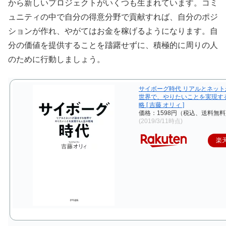
から新しいプロジェクトがいくつも生まれています。コミ
ュニティの中で自分の得意分野で貢献すれば、自分のポジ
ションが作れ、やがてはお金を稼げるようになります。自
分の価値を提供することを躊躇せずに、積極的に周りの人
のために行動しましょう。
サイボーグ時代 リアルとネッ
世界で、やりたいことを実現す
略 [ 吉藤 オリィ ]
価格：1598円（税込、送料無料
(2019/3/11時点)
楽