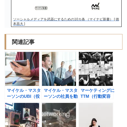
ソーシャルメディアを武器にするための10カ条 （マイナビ新書） [ 徳
本昌大 ]
関連記事
マイケル・マスタ
マイケル・マスタ
マーケティングに
ーソンのUBI（役
ーソンの社員を動
TTM（行動変容
立つビッグアイデ
かす社長のカリス
ステージモデル）
ア）読書術を身に
マ仕事術の書評
を活用しよう！
つけよう！