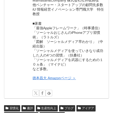
Mamasan&Company 株式会社社外取締役
他ベンチャー・スタートアップの顧問先多数
iU 情報経営イノベーション専門職大学 特任
教授
■著書
「最強Appleフレームワーク」（時事通信）
「ソーシャルおじさんのiPhoneアプリ習慣
術」（ラトルズ）
「図解 ソーシャルメディア早わかり」（中
経出版）
「ソーシャルメディアを使っていきなり成功
した人の4つの習慣」（扶桑社）
「ソーシャルメディアを武器にするための１
０ヵ条」（マイナビ）
など多数。
徳本昌大 Amazonページ ＞
習慣化
書評
生産性向上
ブログ
アイデア