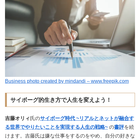
Business photo created by mindandi – www.freepik.com
サイボーグ的生き方で人生を変えよう！
吉藤オリィ
氏の
サイボーグ時代 ~リアルとネットが融合す
る世界でやりたいことを実現する人生の戦略~
の
書評
を続
けます。吉藤氏は嫌な仕事をするのをやめ、自分の好きな