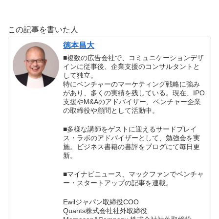
う！」を口癖にし
ャーナリストだか
者に必要なのか？
よう！
ら見抜けた日本の
国難の書評
この記事を書いた人
徳本昌大
■複数の広告会社で、コミュニケーションデザ
インに従事後、企業支援のコンサルタントと
して独立。
特にベンチャーのマーケティング戦略に強み
があり、多くの実績を残している。現在、IPO
支援やM&Aのアドバイザー、ベンチャー企業
の取締役や顧問として活動中。
■多様な講師をゲストに迎えるサードプレイ
ス・ラボのアドバイザーとして、勉強会を実
施。ビジネス書籍の書評をブログにて毎日更
新。
■マイナビニュース、マックファンでベンチャ
ー・スタートアップの記事を連載。
Ewilジャパン取締役COO
Quants株式会社社外取締役