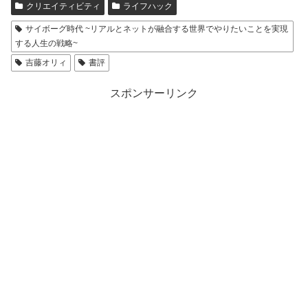
クリエイティビティ
ライフハック
サイボーグ時代 ~リアルとネットが融合する世界でやりたいことを実現
する人生の戦略~
吉藤オリィ
書評
スポンサーリンク