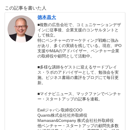
る方法 ビジネス
を出す方法の書評
この記事を書いた人
篇 管理しない会
社がうまくいくワ
徳本昌大
ケの書評
■複数の広告会社で、コミュニケーションデザ
インに従事後、企業支援のコンサルタントと
して独立。
特にベンチャーのマーケティング戦略に強み
があり、多くの実績を残している。現在、IPO
支援やM&Aのアドバイザー、ベンチャー企業
の取締役や顧問として活動中。
■多様な講師をゲストに迎えるサードプレイ
ス・ラボのアドバイザーとして、勉強会を実
施。ビジネス書籍の書評をブログにて毎日更
新。
■マイナビニュース、マックファンでベンチャ
ー・スタートアップの記事を連載。
Ewilジャパン取締役COO
Quants株式会社社外取締役
Mamasan&Company 株式会社社外取締役
他ベンチャー・スタートアップの顧問先多数