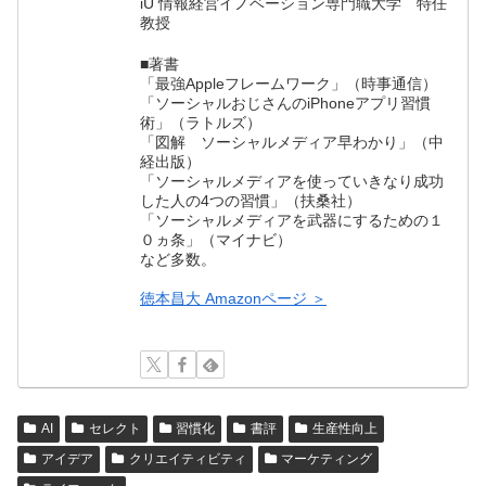
iU 情報経営イノベーション専門職大学 特任
教授
■著書
「最強Appleフレームワーク」（時事通信）
「ソーシャルおじさんのiPhoneアプリ習慣
術」（ラトルズ）
「図解 ソーシャルメディア早わかり」（中
経出版）
「ソーシャルメディアを使っていきなり成功
した人の4つの習慣」（扶桑社）
「ソーシャルメディアを武器にするための１
０ヵ条」（マイナビ）
など多数。
徳本昌大 Amazonページ ＞
AI
セレクト
習慣化
書評
生産性向上
アイデア
クリエイティビティ
マーケティング