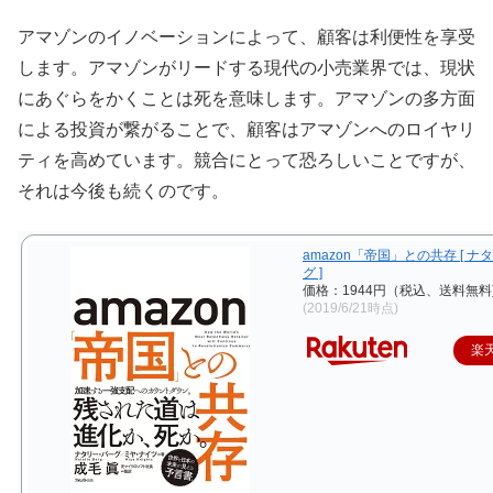
アマゾンのイノベーションによって、顧客は利便性を享受
します。アマゾンがリードする現代の小売業界では、現状
にあぐらをかくことは死を意味します。アマゾンの多方面
による投資が繋がることで、顧客はアマゾンへのロイヤリ
ティを高めています。競合にとって恐ろしいことですが、
それは今後も続くのです。
amazon「帝国」との共存 [ 
グ ]
価格：1944円（税込、送料無料
(2019/6/21時点)
楽