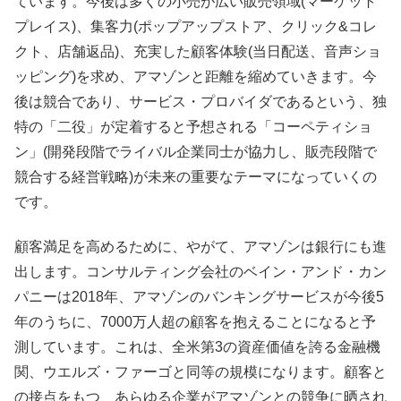
ています。今後は多くの小売が広い販売領域(マーケット
プレイス)、集客力(ポップアップストア、クリック&コレ
クト、店舗返品)、充実した顧客体験(当日配送、音声ショ
ッピング)を求め、アマゾンと距離を縮めていきます。今
後は競合であり、サービス・プロバイダであるという、独
特の「二役」が定着すると予想される「コーペティショ
ン」(開発段階でライバル企業同士が協力し、販売段階で
競合する経営戦略)が未来の重要なテーマになっていくの
です。
顧客満足を高めるために、やがて、アマゾンは銀行にも進
出します。コンサルティング会社のベイン・アンド・カン
パニーは2018年、アマゾンのバンキングサービスが今後5
年のうちに、7000万人超の顧客を抱えることになると予
測しています。これは、全米第3の資産価値を誇る金融機
関、ウエルズ・ファーゴと同等の規模になります。顧客と
の接点をもつ、あらゆる企業がアマゾンとの競争に晒され