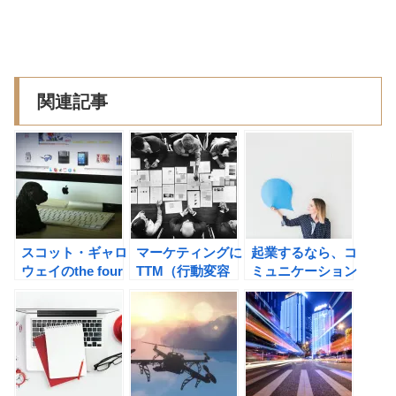
関連記事
スコット・ギャロ
マーケティングに
起業するなら、コ
ウェイのthe four
TTM（行動変容
ミュニケーション
GAFA 四騎士が創
ステージモデル）
スキルを高めよ
り変えた世界の書
を活用しよう！
う！
評