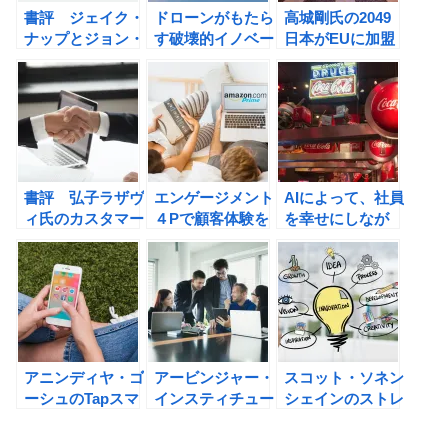
書評 ジェイク・
ドローンがもたら
高城剛氏の2049
ナップとジョン・
す破壊的イノベー
日本がEUに加盟
ゼラツキーの時間
ションをクリス・
する日
術大全 人生が本
アンダーソンから
HUMAN3.0の誕
当に変わる「87
学ぶ！
生の書評
の時間ワザ」
書評 弘子ラザヴ
エンゲージメント
AIによって、社員
ィ氏のカスタマー
４Pで顧客体験を
を幸せにしなが
サクセスとは何か
高め、勝ち続ける
ら、生産性を高め
アマゾンという存
る方法。
在。
アニンディヤ・ゴ
アービンジャー・
スコット・ソネン
ーシュのTapスマ
インスティチュー
シェインのストレ
ホで買ってしまう
トの自分の小さな
ッチ 少ないリソ
9つの理由の書評
「箱」から脱出す
ースで思わぬ成果