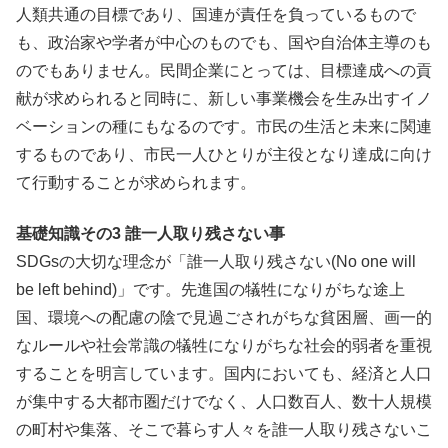
人類共通の目標であり、国連が責任を負っているもので
も、政治家や学者が中心のものでも、国や自治体主導のも
のでもありません。民間企業にとっては、目標達成への貢
献が求められると同時に、新しい事業機会を生み出すイノ
ベーションの種にもなるのです。市民の生活と未来に関連
するものであり、市民一人ひとりが主役となり達成に向け
て行動することが求められます。
基礎知識その3 誰一人取り残さない事
SDGsの大切な理念が「誰一人取り残さない(No one will
be left behind)」です。先進国の犠牲になりがちな途上
国、環境への配慮の陰で見過ごされがちな貧困層、画一的
なルールや社会常識の犠牲になりがちな社会的弱者を重視
することを明言しています。国内においても、経済と人口
が集中する大都市圏だけでなく、人口数百人、数十人規模
の町村や集落、そこで暮らす人々を誰一人取り残さないこ