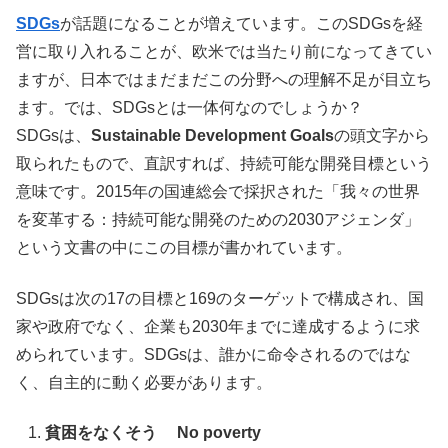
SDGs
が話題になることが増えています。このSDGsを経
営に取り入れることが、欧米では当たり前になってきてい
ますが、日本ではまだまだこの分野への理解不足が目立ち
ます。では、SDGsとは一体何なのでしょうか？
SDGsは、
Sustainable Development Goals
の頭文字から
取られたもので、直訳すれば、持続可能な開発目標という
意味です。2015年の国連総会で採択された「我々の世界
を変革する：持続可能な開発のための2030アジェンダ」
という文書の中にこの目標が書かれています。
SDGsは次の17の目標と169のターゲットで構成され、国
家や政府でなく、企業も2030年までに達成するように求
められています。SDGsは、誰かに命令されるのではな
く、自主的に動く必要があります。
貧困をなくそう No poverty