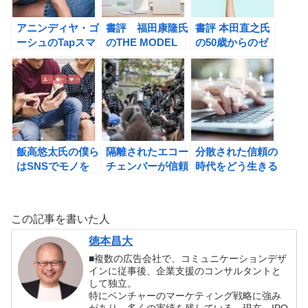
アニンディヤ・ゴ
書評 福田康隆氏
書評 本田直之氏
ーシュのTapスマ
のTHE MODEL
の50歳からのゼ
ホで買ってしまう
ロ・リセット
9つの理由の書評
飯高悠太氏の僕ら
隔離されたエコー
分散された信頼の
はSNSでモノを
チェンバーが信頼
時代をどう生きる
買うの書評
という概念を変化
か？
させている。
この記事を書いた人
徳本昌大
■複数の広告会社で、コミュニケーションデザ
インに従事後、企業支援のコンサルタントと
して独立。
特にベンチャーのマーケティング戦略に強み