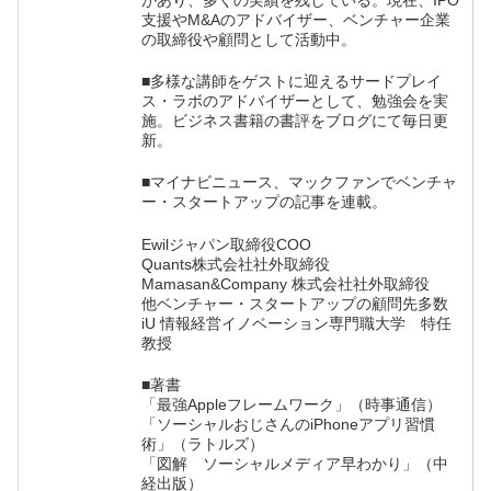
があり、多くの実績を残している。現在、IPO
支援やM&Aのアドバイザー、ベンチャー企業
の取締役や顧問として活動中。
■多様な講師をゲストに迎えるサードプレイ
ス・ラボのアドバイザーとして、勉強会を実
施。ビジネス書籍の書評をブログにて毎日更
新。
■マイナビニュース、マックファンでベンチャ
ー・スタートアップの記事を連載。
Ewilジャパン取締役COO
Quants株式会社社外取締役
Mamasan&Company 株式会社社外取締役
他ベンチャー・スタートアップの顧問先多数
iU 情報経営イノベーション専門職大学 特任
教授
■著書
「最強Appleフレームワーク」（時事通信）
「ソーシャルおじさんのiPhoneアプリ習慣
術」（ラトルズ）
「図解 ソーシャルメディア早わかり」（中
経出版）