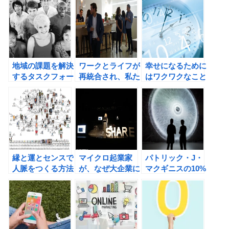
地域の課題を解決
ワークとライフが
幸せになるために
するタスクフォー
再統合され、私た
はワクワクなこと
ス型コミュニティ
ちはスマートシテ
をすればよいとい
とは何か？
ィに住むようにな
う簡単なルール。
る！
縁と運とセンスで
マイクロ起業家
パトリック・J・
人脈をつくる方法
が、なぜ大企業に
マクギニスの10%
勝てるのか？ ビ
起業の書評とみら
ッグバンイノベー
いチャレンジ！
ションの書評