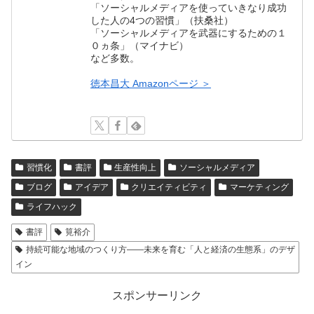
「ソーシャルメディアを使っていきなり成功
した人の4つの習慣」（扶桑社）
「ソーシャルメディアを武器にするための１
０ヵ条」（マイナビ）
など多数。
徳本昌大 Amazonページ ＞
習慣化
書評
生産性向上
ソーシャルメディア
ブログ
アイデア
クリエイティビティ
マーケティング
ライフハック
書評
筧裕介
持続可能な地域のつくり方――未来を育む「人と経済の生態系」のデザ
イン
スポンサーリンク