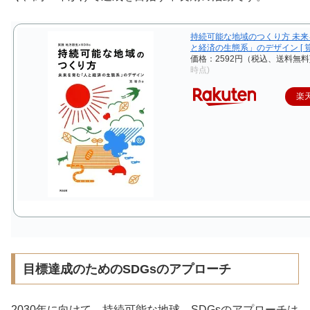
持続可能な地域のつくり方 未
と経済の生態系」のデザイン [ 筧
価格：2592円（税込、送料無料
時点)
楽
目標達成のためのSDGsのアプローチ
2030年に向けて、持続可能な地球、SDGsのアプローチは