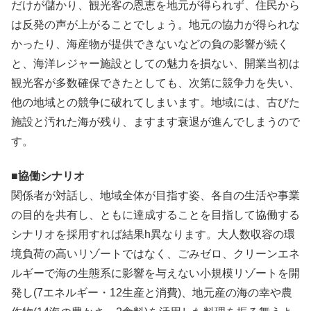
だけが儲かり、観光客の恩恵を地元が得られず、住民から
は反発の声が上がることでしょう。地元の協力が得られな
かったり、海産物が提供できないなどの負の影響が続く
と、海洋レジャー施設としての魅力を損ない、開業当初は
観光客が多数確保できたとしても、次第に競争力を失い、
他の地域との競争に破れてしまいます。地域には、古びた
施設と汚れた海が残り、ますます衰退が進んでしまうので
す。
■協働シナリオ
関係者が対話し、地域全体が目指す姿、各自の生活や事業
の目的を共有し、ともに達成することを目指して協働する
シナリオを採用すれば結果h異なります。大人数収容の環
境負荷の高いリゾートではなく、ごみゼロ、クリーンエネ
ルギーで海の生態系に影響を与えない小規模リゾートを開
発し(7エネルギー・12生産と消費)、地元産の海の幸や農