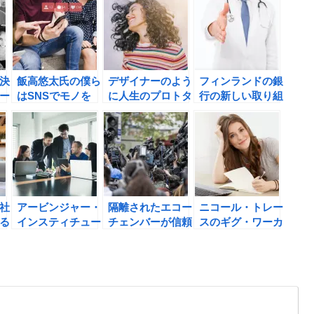
決
飯高悠太氏の僕ら
デザイナーのよう
フィンランドの銀
ー
はSNSでモノを
に人生のプロトタ
行の新しい取り組
ィ
買うの書評
イピングを行お
み デイビッド・
う！
ローワンの
DISRUPTORS 反
逆の戦略者
――「真のイノベ
ーション」に共通
していた１６の行
社
アービンジャー・
隔離されたエコー
ニコール・トレー
動の書評
る
インスティチュー
チェンバーが信頼
スのギグ・ワーカ
評
トの自分の小さな
という概念を変化
ーの現実の書評
「箱」から脱出す
させている。
る方法 ビジネス
篇 管理しない会
社がうまくいくワ
ケの書評