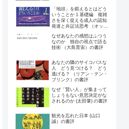
「地頭」を鍛えるとはどう
いうことか 1 基礎編 複雑
さを深く捉える成人の認知
発達と弁証法思考 （オット
ー・ラスキー）の書評
なぜあなたの感想はふつう
なのか 独自の視点で語る
技術 （大島育宙）の書評
あなたの隣のサイコパスな
人 どう見つける？ どう
逃げる？ （リアン・テン・
ブリンク）の書評
なぜ「賢い人」が集まって
しょうもない意思決定がな
されるのか (太田肇) の書評
観光を忘れた日本 (山口
誠）の書評