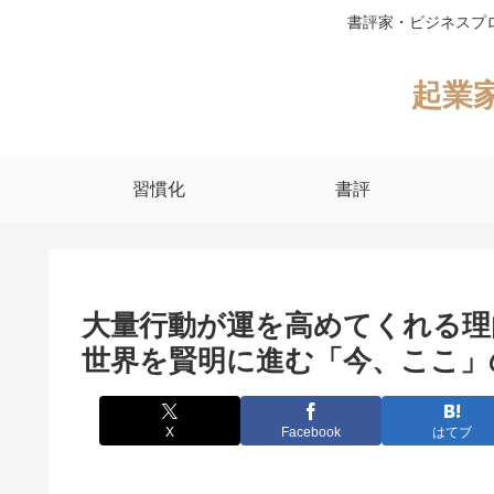
書評家・ビジネスプ
起業
習慣化
書評
大量行動が運を高めてくれる理
世界を賢明に進む「今、ここ」
X
Facebook
はてブ