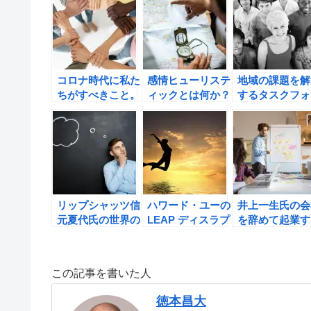
コロナ時代に私た
感情ヒューリステ
地域の課題を解
ちがすべきこと。
ィックとは何か？
するタスクフォ
多様なネットワー
ロルフ・ドベリの
ス型コミュニテ
クを作るべき理由
Think Smart 間
とは何か？
をショーン・エイ
違った思い込みを
カーから学ぶ。
避けて、賢く生き
抜くための思考法
の書評
リップシャッツ信
ハワード・ユーの
井上一生氏の会
元夏代氏の世界の
LEAP ディスラプ
を辞めて起業す
エリートは「自分
ションを味方につ
前に読む本の書
のことば」で人を
ける絶対王者の5
動かすの書評
原則の書評
この記事を書いた人
徳本昌大