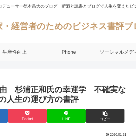
ロデューサー徳本昌大のブログ 断酒と読書とブログで人生を変えたビ
家・経営者のためのビジネス書評ブ
生産性向上
iPhone
ソーシャルメデ
由 杉浦正和氏の幸運学 不確実な
の人生の運び方の書評
Pocket
LINE
コピー
2020.01.31