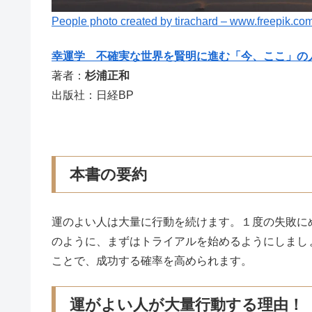
People photo created by tirachard – www.freepik.co
幸運学 不確実な世界を賢明に進む「今、ここ」の
著者：
杉浦正和
出版社：日経BP
本書の要約
運のよい人は大量に行動を続けます。１度の失敗に
のように、まずはトライアルを始めるようにしまし
ことで、成功する確率を高められます。
運がよい人が大量行動する理由！