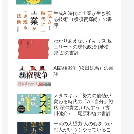
生成AI時代に士業が生き残
る技術 （横須賀輝尚）の書
評
わかりあえないイギリス 反
エリートの現代政治 (若松
邦弘)の書評
AI覇権戦争 (松田雄馬）の書
評
メタスキル：努力の価値が
変わる時代の「AI×自分」戦
略 深津貴之, けんすう（古
川健介），尾原和啓の書評
一流の人望力 人の心をつか
む人がいつもやっているこ