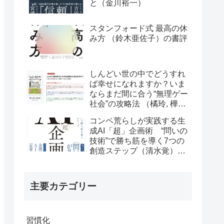
と（金川裕一）
スタンフォード式 最高の休
み方 （鈴木亜佐子）の書評
しんどい世の中でどうすれ
ば幸せになれますか？いま
ならまだ間に合う“無理ゲー
社会”の攻略法 （橘玲, 樺山
美夏）の書評
コンペ荒らしが実践する生
成AI「超」企画術 “問いの
技術”で勝ち筋を導く7つの
創造ステップ（清水覚）の
書評
主要カテゴリー
習慣化