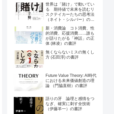
世界は「賭け」で動いてい
る 期待値で未来を読むリ
スクテイカーたちの思考法
（ネイト・シルバー）の書
評
新・消費論 コト消費、性
的消費、応援消費……誰も
が語りたがる「神話」の正
体 (林凌）の書評
無くならないミスの無くし
方 (石田淳) の書評
Future Value Theory: AI時代
における未来価値創造の理
論 （門脇直樹）の書評
語りの牙 論理と感情をつ
なぎ、確実に刺す全技術
（伊藤羊一）の書評