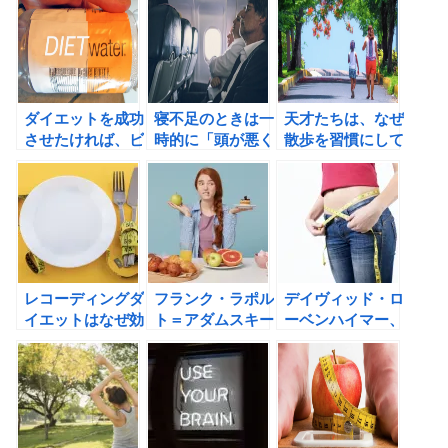
ダイエットを成功
寝不足のときは一
天才たちは、なぜ
させたければ、ビ
時的に「頭が悪く
散歩を習慣にして
ジョンを作れ！
なっている」？う
いたのか？
つの常識、じつは
非常識の書評
レコーディングダ
フランク・ラポル
デイヴィッド・ロ
イエットはなぜ効
ト＝アダムスキー
ーベンハイマー、
果があるのか？セ
の腸がすべて―世
スティーヴン・
ルフモニタリング
界中で話題！ ア
Ｊ・シンプソンの
で脳の働きを強化
ダムスキー式「最
科学者たちが語る
しよう！
高の腸活」メソッ
食欲の書評
ドの書評