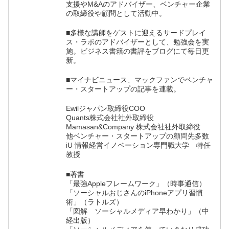
支援やM&Aのアドバイザー、ベンチャー企業
の取締役や顧問として活動中。
■多様な講師をゲストに迎えるサードプレイ
ス・ラボのアドバイザーとして、勉強会を実
施。ビジネス書籍の書評をブログにて毎日更
新。
■マイナビニュース、マックファンでベンチャ
ー・スタートアップの記事を連載。
Ewilジャパン取締役COO
Quants株式会社社外取締役
Mamasan&Company 株式会社社外取締役
他ベンチャー・スタートアップの顧問先多数
iU 情報経営イノベーション専門職大学 特任
教授
■著書
「最強Appleフレームワーク」（時事通信）
「ソーシャルおじさんのiPhoneアプリ習慣
術」（ラトルズ）
「図解 ソーシャルメディア早わかり」（中
経出版）