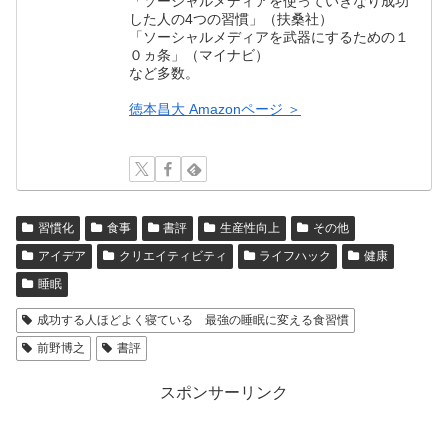
「ソーシャルメディアを使っていきなり成功
した人の4つの習慣」（扶桑社）
「ソーシャルメディアを武器にするための１
０ヵ条」（マイナビ）
など多数。
徳本昌大 Amazonページ ＞
習慣化
食事
書評
生産性向上
その他
アイデア
クリエイティビティ
ライフハック
健康
睡眠
成功する人ほどよく寝ている 最強の睡眠に変える食習慣
前野博之
書評
スポンサーリンク