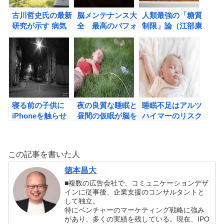
古川哲史氏の最新
脳メンテナンス大
人類最強の「糖質
研究が示す 病気
全 最高のパフォ
制限」論（江部康
にならない新常識
ーマンスを発揮さ
二著）の書評
の書評
せる方法（クリス
テン・ウィルミ
ア, サラ・トーラ
ンド）の書評
寝る前の子供に
夜の良質な睡眠と
睡眠不足はアルツ
iPhoneを触らせ
昼間の仮眠が脳を
ハイマーのリスク
てはいけない３つ
活性化してくれ
を高める！？
の理由。
る！
この記事を書いた人
徳本昌大
■複数の広告会社で、コミュニケーションデザ
インに従事後、企業支援のコンサルタントと
して独立。
特にベンチャーのマーケティング戦略に強み
があり、多くの実績を残している。現在、IPO