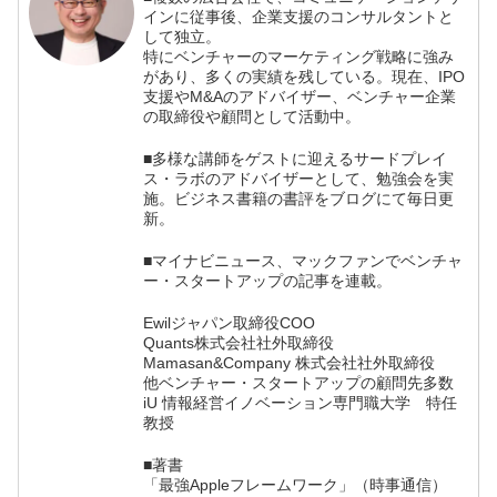
インに従事後、企業支援のコンサルタントと
して独立。
特にベンチャーのマーケティング戦略に強み
があり、多くの実績を残している。現在、IPO
支援やM&Aのアドバイザー、ベンチャー企業
の取締役や顧問として活動中。
■多様な講師をゲストに迎えるサードプレイ
ス・ラボのアドバイザーとして、勉強会を実
施。ビジネス書籍の書評をブログにて毎日更
新。
■マイナビニュース、マックファンでベンチャ
ー・スタートアップの記事を連載。
Ewilジャパン取締役COO
Quants株式会社社外取締役
Mamasan&Company 株式会社社外取締役
他ベンチャー・スタートアップの顧問先多数
iU 情報経営イノベーション専門職大学 特任
教授
■著書
「最強Appleフレームワーク」（時事通信）