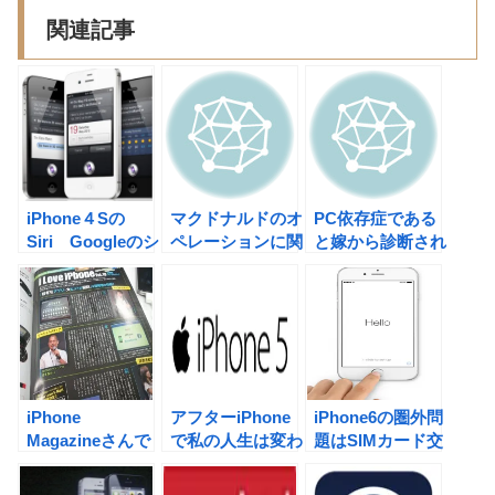
関連記事
iPhone４Sの
マクドナルドのオ
PC依存症である
Siri Googleのシ
ペレーションに関
と嫁から診断され
ュミット会長が脅
して
る。
威だと発言。
iPhone
アフターiPhone
iPhone6の圏外問
Magazineさんで
で私の人生は変わ
題はSIMカード交
取り上げていただ
った。今回の５は
換で解決した！！
きました。
あえてauにして