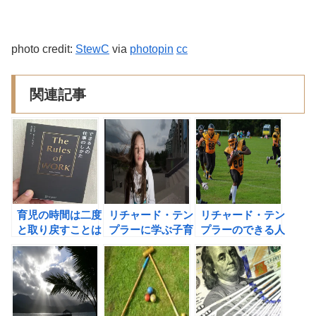
photo credit:
StewC
via
photopin
cc
関連記事
育児の時間は二度
リチャード・テン
リチャード・テン
と取り戻すことは
プラーに学ぶ子育
プラーのできる人
できない！「でき
て論。子育ては手
の自分を超える方
る人の仕事のしか
探りが当たり前！
法から学ぶ、敗者
た」（リチャー
を見分ける法則
ド・テンプラー
著）の書評 ＃習