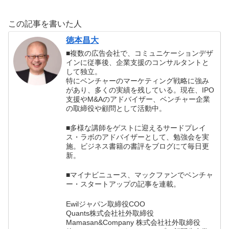
ィ&リチャード・
い88の方法の書
マニング著）の書
評
この記事を書いた人
評
徳本昌大
■複数の広告会社で、コミュニケーションデザ
インに従事後、企業支援のコンサルタントと
して独立。
特にベンチャーのマーケティング戦略に強み
があり、多くの実績を残している。現在、IPO
支援やM&Aのアドバイザー、ベンチャー企業
の取締役や顧問として活動中。
■多様な講師をゲストに迎えるサードプレイ
ス・ラボのアドバイザーとして、勉強会を実
施。ビジネス書籍の書評をブログにて毎日更
新。
■マイナビニュース、マックファンでベンチャ
ー・スタートアップの記事を連載。
Ewilジャパン取締役COO
Quants株式会社社外取締役
Mamasan&Company 株式会社社外取締役