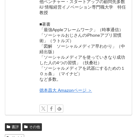
他ベンチャー・スタートアップの顧問先多数
iU 情報経営イノベーション専門職大学 特任
教授
■著書
「最強Appleフレームワーク」（時事通信）
「ソーシャルおじさんのiPhoneアプリ習慣
術」（ラトルズ）
「図解 ソーシャルメディア早わかり」（中
経出版）
「ソーシャルメディアを使っていきなり成功
した人の4つの習慣」（扶桑社）
「ソーシャルメディアを武器にするための１
０ヵ条」（マイナビ）
など多数。
徳本昌大 Amazonページ ＞
書評
その他