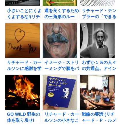
慣化
小さいことにくよ
運を良くするため
リチャード・テン
くよするな!(リチ
の三角形のルー
プラーの「できる
ャード・カールソ
ル。リチャード・
人のお金の増やし
ン著)の書評
ワイズマンは自分
方」の書評
を好きになること
で運が良くなると
言う。
リチャード・カー
イメージ・ストリ
わずか１％の人々
ルソンに感謝を学
ーミングで脳をパ
の共通点。アイン
ぶ。誰かにありが
フフルにしよう！
シュタイン・ファ
とう！を伝えるこ
アインシュタイ
クター（リチャー
とを習慣化しよ
ン・ファクター
ド・ポー、ウィ
う！
（リチャード・ポ
ン・ウェンガー共
ー、ウィン・ウェ
著）の書評
ンガー共著）の書
評
GO WILD 野生の
リチャード・カー
戦略の要諦 (リチ
体を取り戻せ!
ルソンの小さなこ
ャード・Ｐ・ルメ
（ジョンJ.レイテ
とにくよくよしな
ルト）の書評