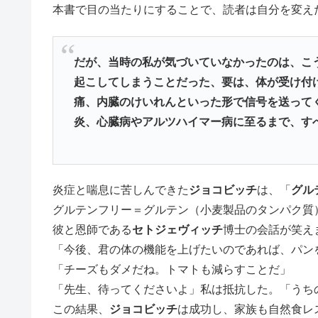
本書で目の当たりにすることで、読者は自分を変え
だが、当時の私が気づいていなかったのは、こ
起こしてしまうことだった、要は、体が受け付
痛、内臓のけいれんといった形で信号を送って
炎、心臓病やアルツハイマー病に至るまで、す
炎症と喘息に苦しんできた
ジョコビッチ
は、「
グル
グルテンフリー＝グルテン（小麦製品のタンパク質
彼と恩師である
セトジェヴィッチ
博士の会話が笑え
「今後、君の体の機能を上げたいのであれば、パン
「チーズもダメだね。トマトも減らすことだ」
「先生、待ってくださいよ」私は抵抗した。「うち
この結果、
ジョコビッチ
は成功し、家族も自然食レ