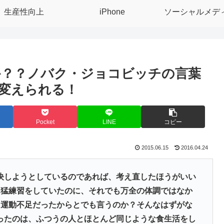
生産性向上
iPhone
ソーシャルメデ
か？？ノバク・ジョコビッチの言葉
変えられる！
Pocket
LINE
コピー
2015.06.15
2016.04.24
決しようとしているのであれば、考え直したほうがいい
く猛練習をしていたのに、それでも万全の体調ではなか
、運動不足だったからとでも言うのか？そんなはずがな
ったのは、ふつうの人とほとんど同じような食生活をし