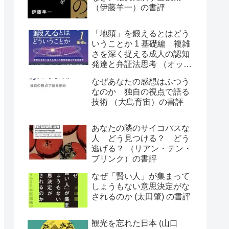
（伊藤羊一）の書評
「地頭」を鍛えるとはどう
いうことか 1 基礎編 複雑
さを深く捉える成人の認知
発達と弁証法思考 （オット
ー・ラスキー）の書評
なぜあなたの感想はふつう
なのか 独自の視点で語る
技術 （大島育宙）の書評
あなたの隣のサイコパスな
人 どう見つける？ どう
逃げる？ （リアン・テン・
ブリンク）の書評
なぜ「賢い人」が集まって
しょうもない意思決定がな
されるのか (太田肇) の書評
観光を忘れた日本 (山口