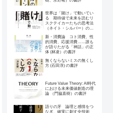
樹、水野祐）の書評
世界は「賭け」で動いてい
る 期待値で未来を読むリ
スクテイカーたちの思考法
（ネイト・シルバー）の書
評
新・消費論 コト消費、性
的消費、応援消費……誰も
が語りたがる「神話」の正
体 (林凌）の書評
無くならないミスの無くし
方 (石田淳) の書評
Future Value Theory: AI時代
における未来価値創造の理
論 （門脇直樹）の書評
語りの牙 論理と感情をつ
なぎ、確実に刺す全技術