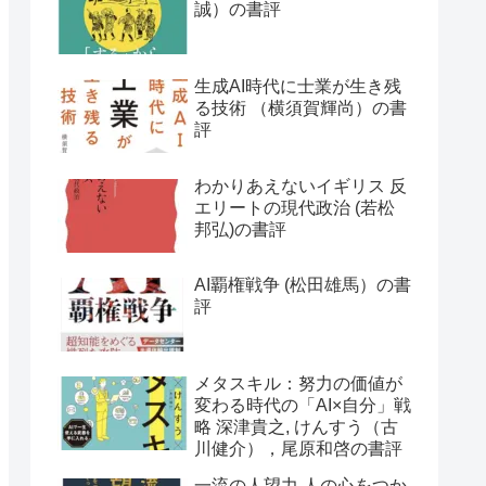
誠）の書評
生成AI時代に士業が生き残
る技術 （横須賀輝尚）の書
評
わかりあえないイギリス 反
エリートの現代政治 (若松
邦弘)の書評
AI覇権戦争 (松田雄馬）の書
評
メタスキル：努力の価値が
変わる時代の「AI×自分」戦
略 深津貴之, けんすう（古
川健介），尾原和啓の書評
一流の人望力 人の心をつか