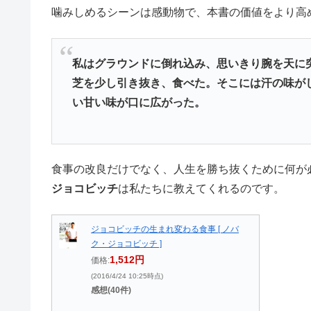
噛みしめるシーンは感動物で、本書の価値をより高
私はグラウンドに倒れ込み、思いきり腕を天に
芝を少し引き抜き、食べた。そこには汗の味が
い甘い味が口に広がった。
食事の改良だけでなく、人生を勝ち抜くために何が
ジョコビッチ
は私たちに教えてくれるのです。
ジョコビッチの生まれ変わる食事 [ ノバ
ク・ジョコビッチ ]
1,512円
価格:
(2016/4/24 10:25時点)
感想(40件)