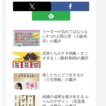
リーダーが忘れてはならな
い3つの人間心理 （小阪裕
司）の書評
武将たちのＰＲ戦略 – すご
すぎる！- (殿村美樹)の書評
推したちとどう生きるか
（三宅香帆）の書評
組織の成果を最大化する ル
ールのデザイン （安斎勇