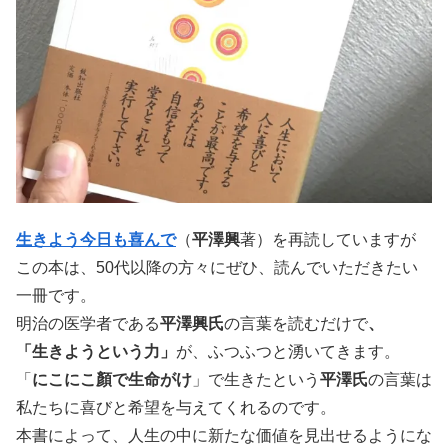
生きよう今日も喜んで
（
平澤興
著）を再読していますが
この本は、50代以降の方々にぜひ、読んでいただきたい
一冊です。
明治の医学者である
平澤興氏
の言葉を読むだけで
、
「生きようという力」
が、ふつふつと湧いてきます。
「
にこにこ顏で生命がけ
」で生きたという
平澤氏
の言葉は
私たちに喜びと希望を与えてくれるのです。
本書によって、人生の中に新たな価値を見出せるようにな