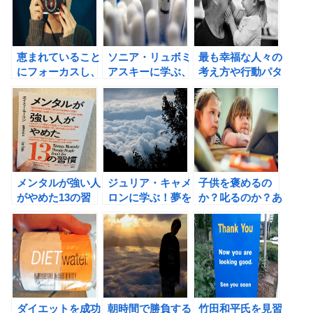
ドル・ラスト）
書評
恵まれていること
ソニア・リュボミ
最も幸福な人々の
にフォーカスし、
アスキーに学ぶ、
考え方や行動パタ
感謝するだけで幸
幸せのための習慣
ーン！幸せがずっ
せになれる！
術
と続く12の行動
習慣（ソニア・リ
ュボミアスキー
著）の書評
メンタルが強い人
ジュリア・キャメ
子供を褒めるの
がやめた13の習
ロンに学ぶ！夢を
か？叱るのか？あ
慣（エイミー・モ
本当に実現させる
なたはどちら？？
ーリン著）の書評
方法
ダイエットを成功
朝時間で勝負する
竹田和平氏を見習