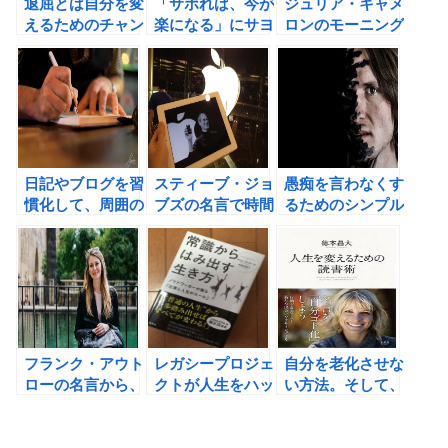
退屈とは自分を変
「サボれば、今が
ジュリア・キャメ
えるためのチャン
楽になる」にサヨ
ロンのモーニング
スである！
ナラしよう！
ページで、自分の
ために行動する習
慣を身につけよ
う！
日記やブログを習
スティーブ・ジョ
愚痴を言わなくす
慣化して、周囲の
ブズの名言で時間
るためのシンプル
情報に敏感になろ
をコントロールし
な方法を斎藤茂太
う！
よう！
氏に学ぶ！
フランク・アウト
レガシープロジェ
自分を老化させな
ローの名言から、
クトが人生をハッ
い方法。そして、
人生を変えてみよ
ピーにする！常識
新刊「人生を変え
う！
からはみ出す生き
るための読書術」
方（クリス・ギレ
のご案内