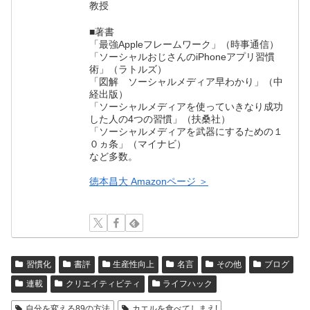
教授
■著書
「最強Appleフレームワーク」（時事通信）
「ソーシャルおじさんのiPhoneアプリ習慣
術」（ラトルズ）
「図解 ソーシャルメディア早わかり」（中
経出版）
「ソーシャルメディアを使っていきなり成功
した人の4つの習慣」（扶桑社）
「ソーシャルメディアを武器にするための１
０ヵ条」（マイナビ）
など多数。
徳本昌大 Amazonページ ＞
習慣化
書評
生産性向上
名言
その他
ブログ
連載
クリエイティビティ
ライフハック
自分を変える89の方法
カエルを食べてしまえ!