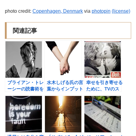
photo credit:
Copenhagen, Denmark
via
photopin
(license)
関連記事
ブライアン・トレ
水木しげる氏の言
幸せを引き寄せる
ーシーの読書術を
葉からインプット
ために、TVのス
盗んで、自分の生
の重要性を学ぶ！
イッチをオンにし
産性を高めよう！
ない！