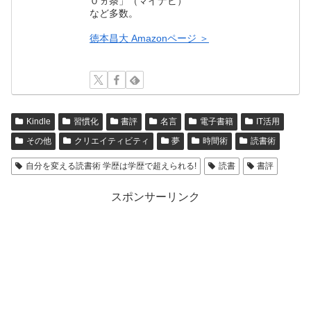
０ヵ条」（マイナビ）
など多数。
徳本昌大 Amazonページ ＞
Kindle
習慣化
書評
名言
電子書籍
IT活用
その他
クリエイティビティ
夢
時間術
読書術
自分を変える読書術 学歴は学歴で超えられる!
読書
書評
スポンサーリンク