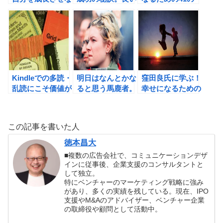
がら幸せな時間を
思考や習慣を徹底
やり方（窪田良
増やそう！
的に真似しよう！
著）の書評
Kindleでの多読・
明日はなんとかな
窪田良氏に学ぶ！
乱読にこそ価値が
ると思う馬鹿者。
幸せになるための
ある！読書でセレ
今日でさえ遅すぎ
今ここの使い方。
ンディピティーを
るのだ。あなたの
「なりたい人」に
起こしてみよう。
能力をもっと引き
なるための41の
この記事を書いた人
出す 1分間集中法
やり方の書評
（石井貴士著）の
徳本昌大
書評
■複数の広告会社で、コミュニケーションデザ
インに従事後、企業支援のコンサルタントと
して独立。
特にベンチャーのマーケティング戦略に強み
があり、多くの実績を残している。現在、IPO
支援やM&Aのアドバイザー、ベンチャー企業
の取締役や顧問として活動中。