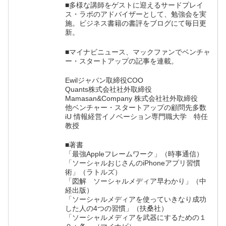
■多様な講師をゲストに迎えるサードプレイ
ス・ラボのアドバイザーとして、勉強会を実
施。ビジネス書籍の書評をブログにて毎日更
新。
■マイナビニュース、マックファンでベンチャ
ー・スタートアップの記事を連載。
Ewilジャパン取締役COO
Quants株式会社社外取締役
Mamasan&Company 株式会社社外取締役
他ベンチャー・スタートアップの顧問先多数
iU 情報経営イノベーション専門職大学 特任
教授
■著書
「最強Appleフレームワーク」（時事通信）
「ソーシャルおじさんのiPhoneアプリ習慣
術」（ラトルズ）
「図解 ソーシャルメディア早わかり」（中
経出版）
「ソーシャルメディアを使っていきなり成功
した人の4つの習慣」（扶桑社）
「ソーシャルメディアを武器にするための１