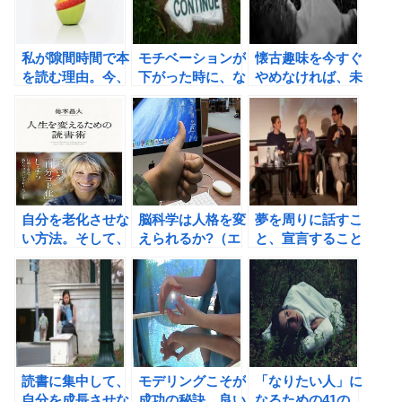
私が隙間時間で本
モチベーションが
懐古趣味を今すぐ
を読む理由。今、
下がった時に、な
やめなければ、未
自分が読んでいる
ぜ読書が効果があ
来を変えられるは
本が、未来の自分
るのか？
ずがない！
の血肉になる！
自分を老化させな
脳科学は人格を変
夢を周りに話すこ
い方法。そして、
えられるか?（エ
と、宣言すること
新刊「人生を変え
レーヌ・フォック
で、一体何が起こ
るための読書術」
ス著）の書評
るのか？
のご案内
読書に集中して、
モデリングこそが
「なりたい人」に
自分を成長させな
成功の秘訣。良い
なるための41の