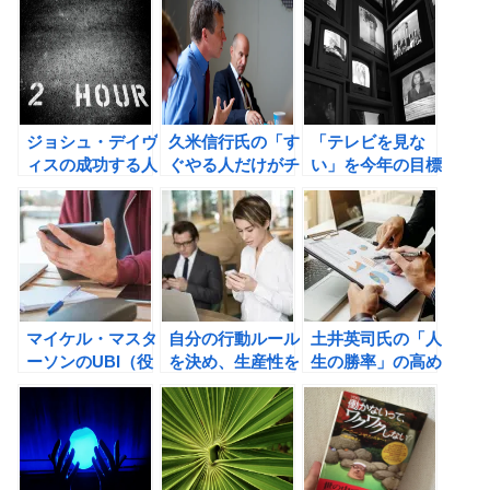
う！
ジョシュ・デイヴ
久米信行氏の「す
「テレビを見な
ィスの成功する人
ぐやる人だけがチ
い」を今年の目標
は、2時間しか働
ャンスを手に入れ
にしてみよう！
かないの書評
る」の書評②
マイケル・マスタ
自分の行動ルール
土井英司氏の「人
ーソンのUBI（役
を決め、生産性を
生の勝率」の高め
立つビッグアイデ
高めよう！
方 成功を約束す
ア）読書術を身に
る「選択」のレッ
つけよう！
スンの書評