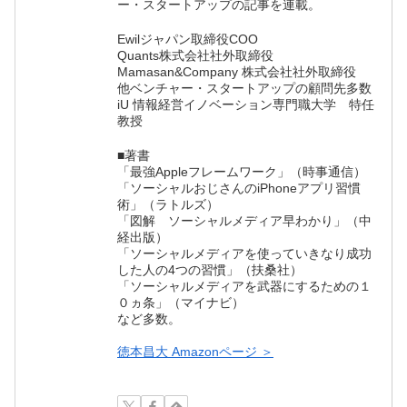
ー・スタートアップの記事を連載。
Ewilジャパン取締役COO
Quants株式会社社外取締役
Mamasan&Company 株式会社社外取締役
他ベンチャー・スタートアップの顧問先多数
iU 情報経営イノベーション専門職大学 特任
教授
■著書
「最強Appleフレームワーク」（時事通信）
「ソーシャルおじさんのiPhoneアプリ習慣
術」（ラトルズ）
「図解 ソーシャルメディア早わかり」（中
経出版）
「ソーシャルメディアを使っていきなり成功
した人の4つの習慣」（扶桑社）
「ソーシャルメディアを武器にするための１
０ヵ条」（マイナビ）
など多数。
徳本昌大 Amazonページ ＞