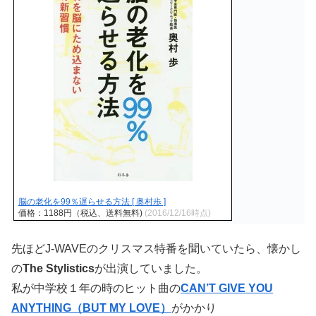
脳の老化を99％遅らせる方法 [ 奥村歩 ]
価格：1188円（税込、送料無料)
(2016/12/16時点)
先ほどJ-WAVEのクリスマス特番を聞いていたら、懐かし
の
The Stylistics
が出演していました。
私が中学校１年の時のヒット曲の
CAN’T GIVE YOU
ANYTHING（BUT MY LOVE）
がかかり