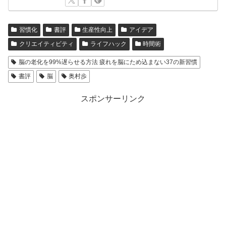
習慣化
書評
生産性向上
アイデア
クリエイティビティ
ライフハック
時間術
脳の老化を99%遅らせる方法 疲れを脳にため込まない37の新習慣
書評
脳
奥村歩
スポンサーリンク