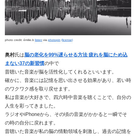
photo credit: émilie.b
listen
via
photopin
(license)
奥村
氏は
脳の老化を99%遅らせる方法 疲れを脳にため込
まない37の新習慣
の中で
昔聴いた音楽が脳を活性化してくれるといいます。
確かに、音楽には記憶を思い出させる効果があり、若い時
のワクワク感を取り戻せます。
私は音楽が大好きで、四六時中音楽を聴くことで、自分の
人生を彩ってきました。
ラジオやiPhoneから、その頃の音楽がかかると一瞬でそ
の時の自分に戻れます。
昔聴いた音楽が私の脳の情動領域を刺激し、過去の記憶を