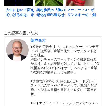
人生において変え
奥村歩氏の「脳の
アーニー・J・ゼ
ていけるのは、未
老化を99%遅らせ
リンスキーの「創
来だけ！
る方法」の書評
造性の17原則」
を覚えれば、人生
をワクワクにでき
この記事を書いた人
る！！
徳本昌大
■複数の広告会社で、コミュニケーションデザ
インに従事後、企業支援のコンサルタントと
して独立。
特にベンチャーのマーケティング戦略に強み
があり、多くの実績を残している。現在、IPO
支援やM&Aのアドバイザー、ベンチャー企業
の取締役や顧問として活動中。
■多様な講師をゲストに迎えるサードプレイ
ス・ラボのアドバイザーとして、勉強会を実
施。ビジネス書籍の書評をブログにて毎日更
新。
■マイナビニュース、マックファンでベンチャ