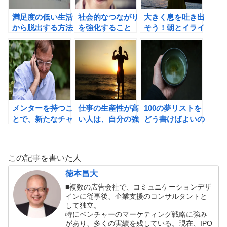
満足度の低い生活
社会的なつながり
大きく息を吐き出
から脱出する方法
を強化すること
そう！朝とイライ
をジョシュア・ベ
で、私たちはより
ラした時こそ深呼
ッカーに学ぶ。
幸せになれる！
吸。
メンターを持つこ
仕事の生産性が高
100の夢リストを
とで、新たなチャ
い人は、自分の強
どう書けばよいの
レンジが始まる！
みを活かす人。
か？
この記事を書いた人
徳本昌大
■複数の広告会社で、コミュニケーションデザ
インに従事後、企業支援のコンサルタントと
して独立。
特にベンチャーのマーケティング戦略に強み
があり、多くの実績を残している。現在、IPO