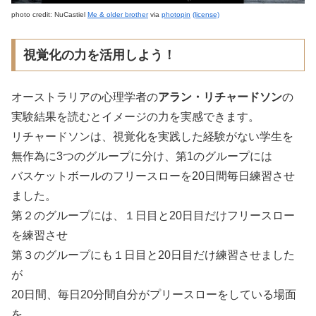
photo credit: NuCastiel
Me & older brother
via
photopin
(license)
視覚化の力を活用しよう！
オーストラリアの心理学者の
アラン・リチャードソン
の
実験結果を読むとイメージの力を実感できます。
リチャードソンは、視覚化を実践した経験がない学生を
無作為に3つのグループに分け、第1のグループには
バスケットボールのフリースローを20日間毎日練習させ
ました。
第２のグループには、１日目と20日目だけフリースロー
を練習させ
第３のグループにも１日目と20日目だけ練習させました
が
20日間、毎日20分間自分がプリースローをしている場面
を