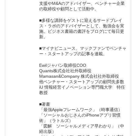
支援やM&Aのアドバイザー、ベンチャー企業
の取締役や顧問として活動中。
■多様な講師をゲストに迎えるサードプレイ
ス・ラボのアドバイザーとして、勉強会を実
施。ビジネス書籍の書評をブログにて毎日更
新。
■マイナビニュース、マックファンでベンチャ
ー・スタートアップの記事を連載。
Ewilジャパン取締役COO
Quants株式会社社外取締役
Mamasan&Company 株式会社社外取締役
他ベンチャー・スタートアップの顧問先多数
iU 情報経営イノベーション専門職大学 特任
教授
■著書
「最強Appleフレームワーク」（時事通信）
「ソーシャルおじさんのiPhoneアプリ習慣
術」（ラトルズ）
「図解 ソーシャルメディア早わかり」（中
経出版）