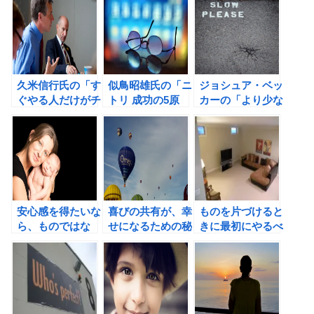
久米信行氏の「す
似鳥昭雄氏の「ニ
ジョシュア・ベッ
ぐやる人だけがチ
トリ 成功の5原
カーの「より少な
ャンスを手に入れ
則」の書評
い生き方 ものを
る」の書評②
手放して豊かにな
る」の書評
安心感を得たいな
喜びの共有が、幸
ものを片づけると
ら、ものではな
せになるための秘
きに最初にやるべ
く、人とのつなが
訣。
きこと。
りを重視しよう！