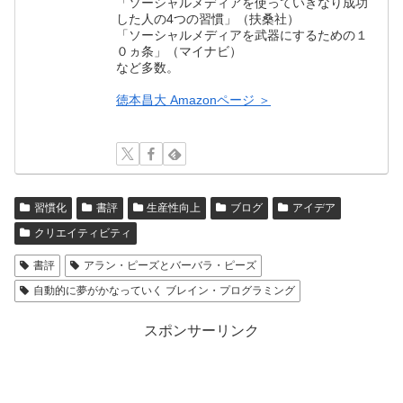
「ソーシャルメディアを使っていきなり成功
した人の4つの習慣」（扶桑社）
「ソーシャルメディアを武器にするための１
０ヵ条」（マイナビ）
など多数。
徳本昌大 Amazonページ ＞
習慣化
書評
生産性向上
ブログ
アイデア
クリエイティビティ
書評
アラン・ピーズとバーバラ・ピーズ
自動的に夢がかなっていく ブレイン・プログラミング
スポンサーリンク