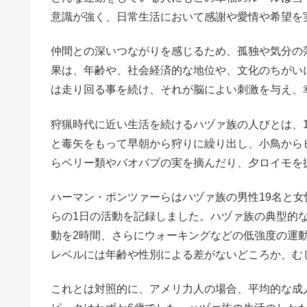
意識が強く、日常生活において感謝や愛情や希望を
仲間との深いつながりを感じるため、孤独や気分の
果は、年齢や、社会経済的な地位や、文化のちがい
は走り回る事を続け、それが脳によい刺激を与え、
狩猟時代に近い生活を続けるハヅァ族の人びとは、
と毒矢をもって早朝から狩りに繰り出し、小鳥から
らベリー類やバオバブの実を摘んだり、夕ロイモを
ハーマン・ポンツァーらはハヅァ族の男性19名と女
らの1日の活動を記録しました。ハヅァ族の典型的
動を2時間、さらにウォーキングなどの低強度の運
レベルには年齢や性別による差がないどころか、む
これとは対照的に、アメリ力人の場合、平均的な成