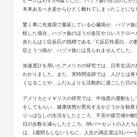
ピークはわずか6歳でした。ハヅァ族の生活のしか
本来あるべき姿からひどく離れてしまったことにな
驚く事に先進国で蔓延している心臓病が、ハヅァ族
較した場合、ハヅァ族のほうが血圧やコレステロー
炎たんぱく症反応の指標である「C反応性蛋白」の
症とうつ病が、ハヅァ族には見られませんでした。
加速度計を用いたアメリカの研究では、日常生活の
わかりました。また、実時間追跡では、人びとは座
くなることや、ふだんよりも活動的に過ごした日の
アメリカとイギリスの研究では、中強度の運動をし
をしてもらい、健康状態が悪化するかどうかを観察
りっぱなしの生活をしたところ、不安や疲労感や敵
日の歩数を減らしたところ、88パーセントの人た
は、1週間もしないうちに、人生の満足度は31パー