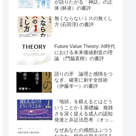
が語りたがる「神話」の正
体 (林凌）の書評
無くならないミスの無くし
方 (石田淳) の書評
Future Value Theory: AI時代
における未来価値創造の理
論 （門脇直樹）の書評
語りの牙 論理と感情をつ
なぎ、確実に刺す全技術
（伊藤羊一）の書評
「地頭」を鍛えるとはどう
いうことか 1 基礎編 複雑
さを深く捉える成人の認知
発達と弁証法思考 （オット
ー・ラスキー）の書評
なぜあなたの感想はふつう