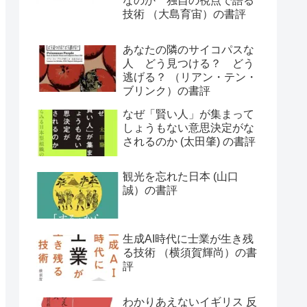
なのか 独自の視点で語る
技術 （大島育宙）の書評
あなたの隣のサイコパスな
人 どう見つける？ どう
逃げる？ （リアン・テン・
ブリンク）の書評
なぜ「賢い人」が集まって
しょうもない意思決定がな
されるのか (太田肇) の書評
観光を忘れた日本 (山口
誠）の書評
生成AI時代に士業が生き残
る技術 （横須賀輝尚）の書
評
わかりあえないイギリス 反