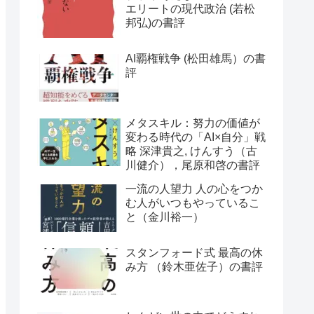
エリートの現代政治 (若松
邦弘)の書評
AI覇権戦争 (松田雄馬）の書
評
メタスキル：努力の価値が
変わる時代の「AI×自分」戦
略 深津貴之, けんすう（古
川健介），尾原和啓の書評
一流の人望力 人の心をつか
む人がいつもやっているこ
と（金川裕一）
スタンフォード式 最高の休
み方 （鈴木亜佐子）の書評