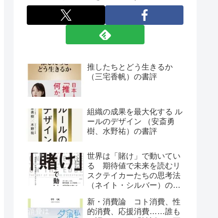
推したちとどう生きるか
（三宅香帆）の書評
組織の成果を最大化する ル
ールのデザイン （安斎勇
樹、水野祐）の書評
世界は「賭け」で動いてい
る 期待値で未来を読むリ
スクテイカーたちの思考法
（ネイト・シルバー）の書
評
新・消費論 コト消費、性
的消費、応援消費……誰も