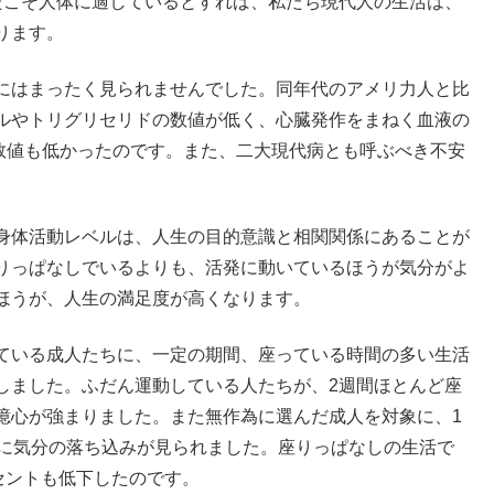
たこそ人体に適しているとすれば、私たち現代人の生活は、
ります。
にはまったく見られませんでした。同年代のアメリ力人と比
ルやトリグリセリドの数値が低く、心臓発作をまねく血液の
数値も低かったのです。また、二大現代病とも呼ぶべき不安
身体活動レベルは、人生の目的意識と相関関係にあることが
りっぱなしでいるよりも、活発に動いているほうが気分がよ
ほうが、人生の満足度が高くなります。
ている成人たちに、一定の期間、座っている時間の多い生活
しました。ふだん運動している人たちが、2週間ほとんど座
憶心が強まりました。また無作為に選んだ成人を対象に、1
ちに気分の落ち込みが見られました。座りっぱなしの生活で
セントも低下したのです。