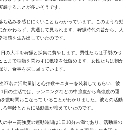
実感することが多いそうです。
落ち込みを感じにくいこともわかっています。このような効
にかかわらず、共通して見られます。狩猟時代の昔から、人
幸福感を生み出していたのです。
1日の大半を狩猟と採集に費やします。男性たちは手製の弓
ヒヒまで種類を問わずに獲物を仕留めます。女性たちは朝か
掘り、食事を探し回っています。
性27名に活動量計と心拍数モニターを装着してもらい、彼
な1日の生活では、ランニングなどの中強度から高強度の運
動を数時間おこなって いることがわかりました。彼らの活動
しろ年齢とともに活動量が増えていたのです。
人の中～高強度の運動時間は1日10分未満であり、活動量の