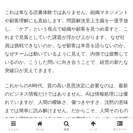
これは単なる読書体験ではありません。組織マネジメント
や顧客理解にも直結します。問題解決至上主義を一度手放
し、「ケア」という視点で組織や顧客を見つめ直すと、こ
れまで見落としていた課題が浮かび上がります。 なぜ社
員は挑戦できないのか。なぜ顧客は本音を語らないのか。
なぜチームは動いているように見えて、内側では疲弊して
いるのか。こうした問いに向き合うことで、経営の新たな
突破口が見えてきます。
これからのAI時代、質の高い意思決定に必要なのは、最新
のビジネス情報だけではありません。AIは情報処理には優
れていますが、人間の曖昧さ、傷つきやすさ、沈黙の意味
までは簡単に読み解けません。だからこそ、人間そのもの
を深く理解するリベラルアーツの蓄積が、リーダーの判断
力を支える土台になります。
メニュー
ホーム
検索
トップ
サイドバー