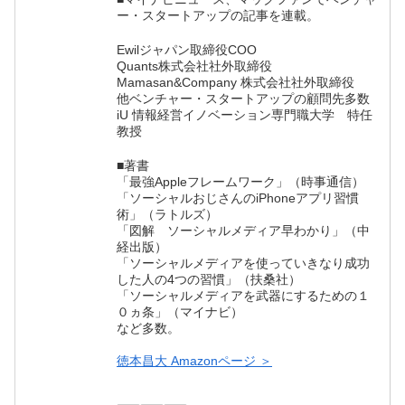
ー・スタートアップの記事を連載。
Ewilジャパン取締役COO
Quants株式会社社外取締役
Mamasan&Company 株式会社社外取締役
他ベンチャー・スタートアップの顧問先多数
iU 情報経営イノベーション専門職大学 特任
教授
■著書
「最強Appleフレームワーク」（時事通信）
「ソーシャルおじさんのiPhoneアプリ習慣
術」（ラトルズ）
「図解 ソーシャルメディア早わかり」（中
経出版）
「ソーシャルメディアを使っていきなり成功
した人の4つの習慣」（扶桑社）
「ソーシャルメディアを武器にするための１
０ヵ条」（マイナビ）
など多数。
徳本昌大 Amazonページ ＞