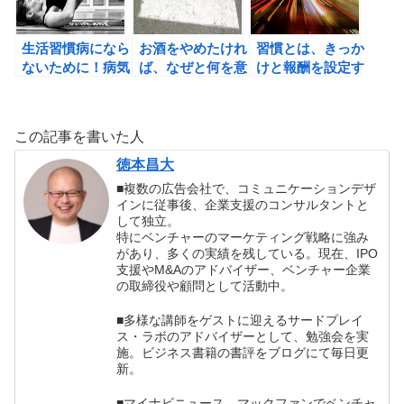
著）の書評
生活習慣病になら
お酒をやめたけれ
習慣とは、きっか
ないために！病気
ば、なぜと何を意
けと報酬を設定す
にならない人の
識しよう！
ること。
10の特徴。
この記事を書いた人
徳本昌大
■複数の広告会社で、コミュニケーションデザ
インに従事後、企業支援のコンサルタントと
して独立。
特にベンチャーのマーケティング戦略に強み
があり、多くの実績を残している。現在、IPO
支援やM&Aのアドバイザー、ベンチャー企業
の取締役や顧問として活動中。
■多様な講師をゲストに迎えるサードプレイ
ス・ラボのアドバイザーとして、勉強会を実
施。ビジネス書籍の書評をブログにて毎日更
新。
■マイナビニュース、マックファンでベンチャ