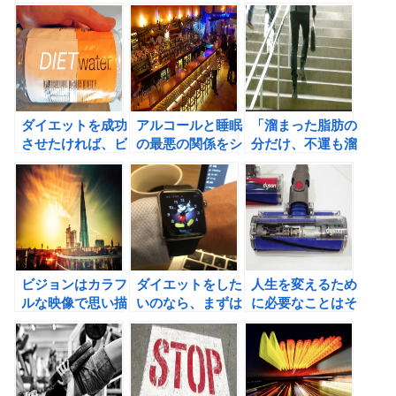
チェン・ルービン
よう！スーパーベ
は教えてくれる！
の「人生を変える
ターになろうの書
習慣のつくり方」
評。
の書評
ダイエットを成功
アルコールと睡眠
「溜まった脂肪の
させたければ、ビ
の最悪の関係をシ
分だけ、不運も溜
ジョンを作れ！
ョーン・スティー
まる。」という早
ブンソンから学
川勝氏の言葉は本
ぶ！
当か？
ビジョンはカラフ
ダイエットをした
人生を変えるため
ルな映像で思い描
いのなら、まずは
に必要なことはそ
こう！目標を映像
決めることから始
うじかもしれな
で達成する技術。
めよう！
い。2週間で人生
を取り戻す! 勝間
式汚部屋脱出プロ
グラム（勝間和代