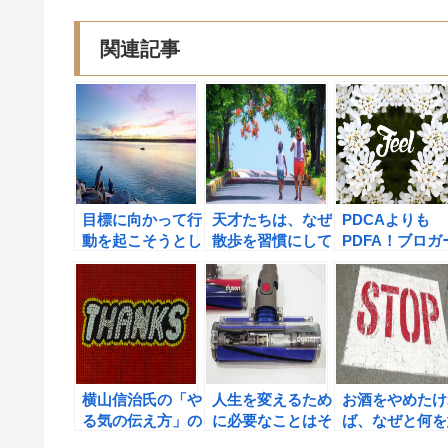
関連記事
目標に向かって行
天才たちは、なぜ
PDCAよりも
動を起こそうとし
散歩を習慣にして
PDFA！ブロガ
ない人は5倍あき
いたのか？
はFeelを大事
らめやすく、人生
よう！
に対して3倍の不
満を抱えている。
（デビッド・ニー
ブン）
横山信治氏の「や
人生を変えるため
お酒をやめたけ
る気の伝え方」の
に必要なことはそ
ば、なぜと何を
書評 ビジネスマ
うじかもしれな
識しよう！