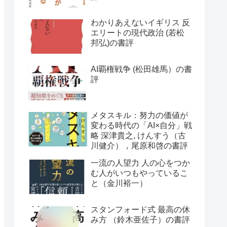
わかりあえないイギリス 反
エリートの現代政治 (若松
邦弘)の書評
AI覇権戦争 (松田雄馬）の書
評
メタスキル：努力の価値が
変わる時代の「AI×自分」戦
略 深津貴之, けんすう（古
川健介），尾原和啓の書評
一流の人望力 人の心をつか
む人がいつもやっているこ
と（金川裕一）
スタンフォード式 最高の休
み方 （鈴木亜佐子）の書評