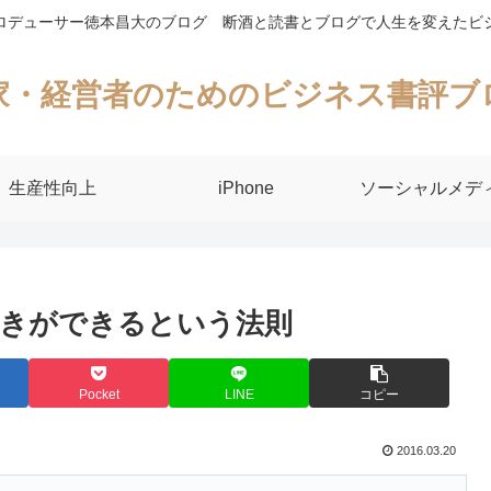
ロデューサー徳本昌大のブログ 断酒と読書とブログで人生を変えたビ
家・経営者のためのビジネス書評ブ
生産性向上
iPhone
ソーシャルメデ
きができるという法則
Pocket
LINE
コピー
2016.03.20