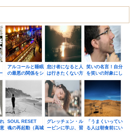
アルコールと睡眠
怠け者になると人
笑いの名言！自分
ー
の最悪の関係をシ
は行きたくない方
を笑いの対象にし
にし
ョーン・スティー
向に進んでしま
て、会社を明るく
ブンソンから学
い、引き返せなく
しよう。
ぶ！
なる？
れ
SOUL RESET
グレッチェン・ル
「うまくいってい
意
魂の再起動（高城
ービンに学ぶ、習
る人は朝食前にい
剛著）の書評
慣化のために必要
ったい何をしてい