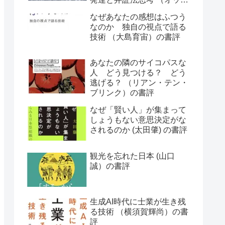
ー・ラスキー）の書評
なぜあなたの感想はふつう
なのか 独自の視点で語る
技術 （大島育宙）の書評
あなたの隣のサイコパスな
人 どう見つける？ どう
逃げる？ （リアン・テン・
ブリンク）の書評
なぜ「賢い人」が集まって
しょうもない意思決定がな
されるのか (太田肇) の書評
観光を忘れた日本 (山口
誠）の書評
生成AI時代に士業が生き残
る技術 （横須賀輝尚）の書
評