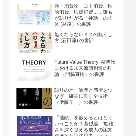
評
新・消費論 コト消費、性
的消費、応援消費……誰も
が語りたがる「神話」の正
体 (林凌）の書評
無くならないミスの無くし
方 (石田淳) の書評
Future Value Theory: AI時代
における未来価値創造の理
論 （門脇直樹）の書評
語りの牙 論理と感情をつ
なぎ、確実に刺す全技術
（伊藤羊一）の書評
「地頭」を鍛えるとはどう
いうことか 1 基礎編 複雑
さを深く捉える成人の認知
発達と弁証法思考 （オット