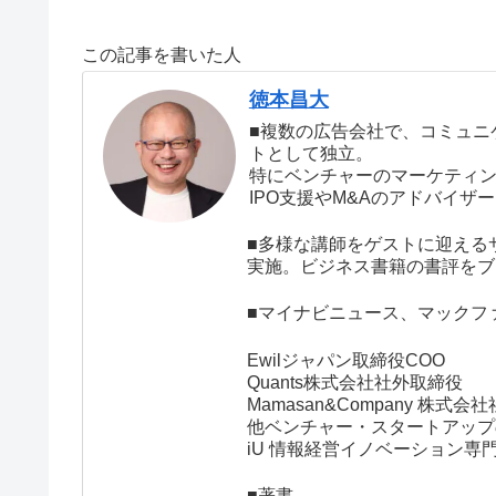
ンになぜ、感謝の
い。2週間で人生
気持ちが必要なの
を取り戻す! 勝間
この記事を書いた人
か？
式汚部屋脱出プロ
グラム（勝間和代
徳本昌大
著）の書評
■複数の広告会社で、コミュニ
トとして独立。
特にベンチャーのマーケティ
IPO支援やM&Aのアドバイ
■多様な講師をゲストに迎える
実施。ビジネス書籍の書評をブ
■マイナビニュース、マックフ
Ewilジャパン取締役COO
Quants株式会社社外取締役
Mamasan&Company 株式
他ベンチャー・スタートアップ
iU 情報経営イノベーション
■著書