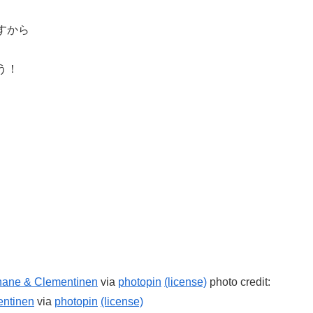
すから
う！
nane & Clementinen
via
photopin
(license)
photo credit:
entinen
via
photopin
(license)