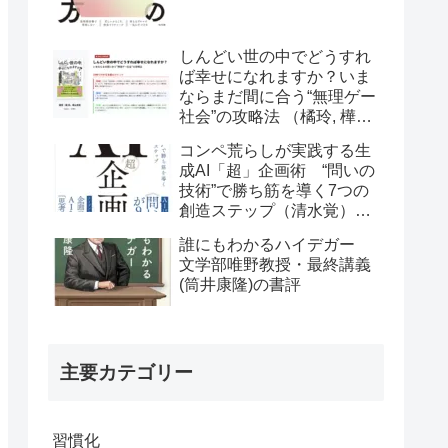
しんどい世の中でどうすれ
ば幸せになれますか？いま
ならまだ間に合う“無理ゲー
社会”の攻略法 （橘玲, 樺山
美夏）の書評
コンペ荒らしが実践する生
成AI「超」企画術 “問いの
技術”で勝ち筋を導く7つの
創造ステップ（清水覚）の
書評
誰にもわかるハイデガー
文学部唯野教授・最終講義
(筒井康隆)の書評
主要カテゴリー
習慣化