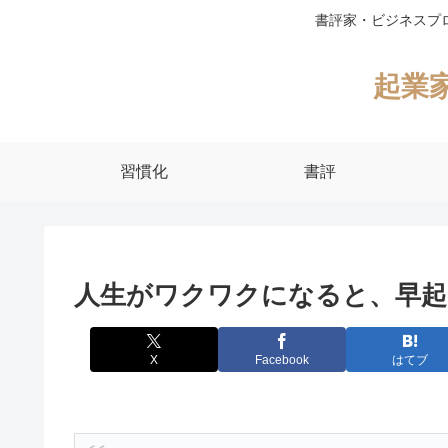
書評家・ビジネスプ
起業
習慣化
書評
人生がワクワクになると、早起
X
Facebook
はてブ