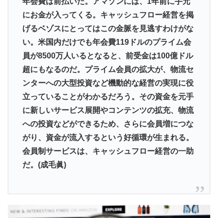
年会費は前払いだ。アマゾンには、
1年前に手元
にお金が入ってくる。
キャッシュフロー経営を掲
げるベゾスにとってはこの金脈を見逃す
わけがな
い。
米国内だけでも年会費119ドルのプライム会
員が8500万人い
るとなると、前受金は100億ドル
超にもなるのだ。
プライム会員の拡大が、
物流セ
ンターへの大型投資など機動的な経営の実現に役
立っている
ことがわかるだろう。
その資金を元手
に新しいサービス展開やコンテンツの拡充、
物流
への投資などができるため、さらに会員増につな
がり、
資金が流入するという好循環が生まれる。
会員制サービスは、
キャッシュフロー経営の一助
だ。(成毛眞)