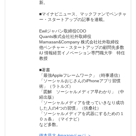
新。
■マイナビニュース、マックファンでベンチャ
ー・スタートアップの記事を連載。
Ewilジャパン取締役COO
Quants株式会社社外取締役
Mamasan&Company 株式会社社外取締役
他ベンチャー・スタートアップの顧問先多数
iU 情報経営イノベーション専門職大学 特任
教授
■著書
「最強Appleフレームワーク」（時事通信）
「ソーシャルおじさんのiPhoneアプリ習慣
術」（ラトルズ）
「図解 ソーシャルメディア早わかり」（中
経出版）
「ソーシャルメディアを使っていきなり成功
した人の4つの習慣」（扶桑社）
「ソーシャルメディアを武器にするための１
０ヵ条」（マイナビ）
など多数。
徳本昌大 Amazonページ ＞