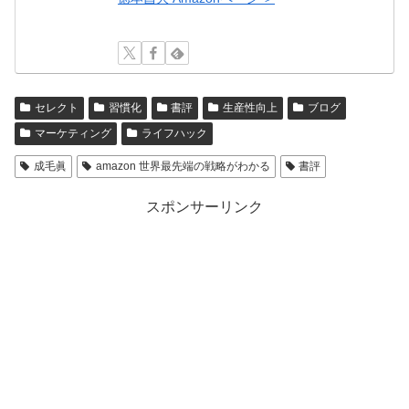
セレクト
習慣化
書評
生産性向上
ブログ
マーケティング
ライフハック
成毛眞
amazon 世界最先端の戦略がわかる
書評
スポンサーリンク