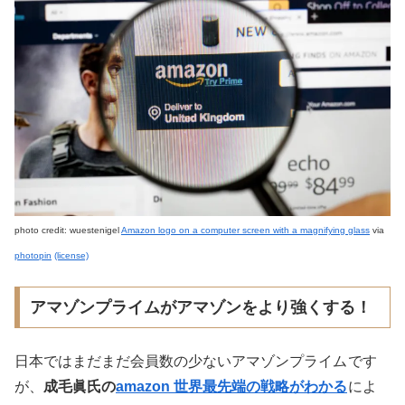
photo credit: wuestenigel
Amazon logo on a computer screen with a magnifying glass
via
photopin
(license)
アマゾンプライムがアマゾンをより強くする！
日本ではまだまだ会員数の少ないアマゾンプライム
です
が、
成毛眞氏の
amazon 世界最先端の戦略がわかる
によ