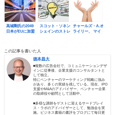
評
高城剛氏の2049
スコット・ソネン
チャールズ・A.オ
日本がEUに加盟
シェインのストレ
ライリー、 マイ
する日
ッチ 少ないリソ
ケル・L. タッシ
HUMAN3.0の誕
ースで思わぬ成果
ュマンの両利きの
生の書評
を出す方法の書評
経営の書評
この記事を書いた人
徳本昌大
■複数の広告会社で、コミュニケーションデザ
インに従事後、企業支援のコンサルタントと
して独立。
特にベンチャーのマーケティング戦略に強み
があり、多くの実績を残している。現在、IPO
支援やM&Aのアドバイザー、ベンチャー企業
の取締役や顧問として活動中。
■多様な講師をゲストに迎えるサードプレイ
ス・ラボのアドバイザーとして、勉強会を実
施。ビジネス書籍の書評をブログにて毎日更