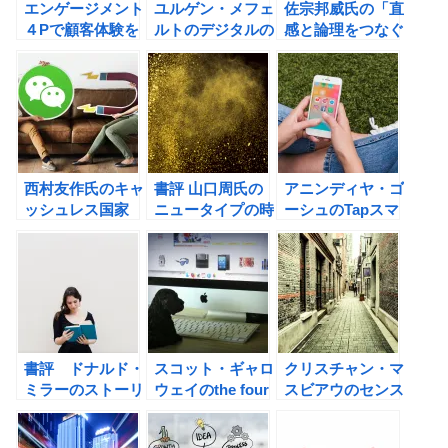
エンゲージメント
ユルゲン・メフェ
佐宗邦威氏の「直
４Pで顧客体験を
ルトのデジタルの
感と論理をつなぐ
高め、勝ち続ける
未来 事業の存続
思考法 VISION
アマゾンという存
をかけた変革戦略
DRIVEN」の書評
在。
の書評
西村友作氏のキャ
書評 山口周氏の
アニンディヤ・ゴ
ッシュレス国家
ニュータイプの時
ーシュのTapスマ
「中国新経済」の
代
ホで買ってしまう
光と影の書評
9つの理由の書評
書評 ドナルド・
スコット・ギャロ
クリスチャン・マ
ミラーのストーリ
ウェイのthe four
スビアウのセンス
ーブランディング
GAFA 四騎士が創
メイキングの書評
戦略
り変えた世界の書