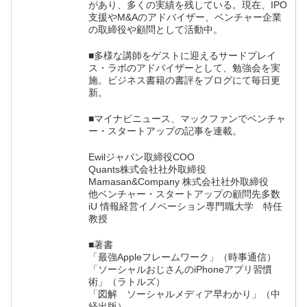
があり、多くの実績を残している。現在、IPO
支援やM&Aのアドバイザー、ベンチャー企業
の取締役や顧問として活動中。
■多様な講師をゲストに迎えるサードプレイ
ス・ラボのアドバイザーとして、勉強会を実
施。ビジネス書籍の書評をブログにて毎日更
新。
■マイナビニュース、マックファンでベンチャ
ー・スタートアップの記事を連載。
Ewilジャパン取締役COO
Quants株式会社社外取締役
Mamasan&Company 株式会社社外取締役
他ベンチャー・スタートアップの顧問先多数
iU 情報経営イノベーション専門職大学 特任
教授
■著書
「最強Appleフレームワーク」（時事通信）
「ソーシャルおじさんのiPhoneアプリ習慣
術」（ラトルズ）
「図解 ソーシャルメディア早わかり」（中
経出版）