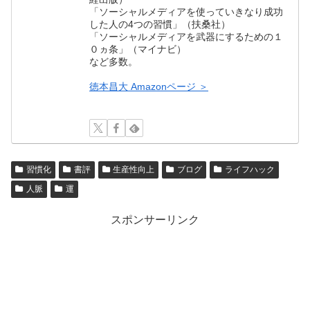
「ソーシャルメディアを使っていきなり成功
した人の4つの習慣」（扶桑社）
「ソーシャルメディアを武器にするための１
０ヵ条」（マイナビ）
など多数。
徳本昌大 Amazonページ ＞
習慣化
書評
生産性向上
ブログ
ライフハック
人脈
運
スポンサーリンク