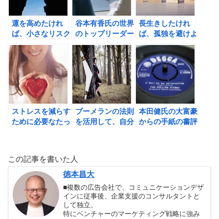
運を高めたけれ
谷本有香氏の世界
長生きしたけれ
ば、小さなリスク
のトップリーダー
ば、孤独を避けよ
を取りに行こう！
に学ぶ 一流の
う！
「偏愛」力の書評
ストレスを減らす
ブーメランの法則
本田健氏の大富豪
ために必要なたっ
を活用して、自分
からの手紙の書評
たひとつのこと
の運気を高めよ
う！
この記事を書いた人
徳本昌大
■複数の広告会社で、コミュニケーションデザ
インに従事後、企業支援のコンサルタントと
して独立。
特にベンチャーのマーケティング戦略に強み