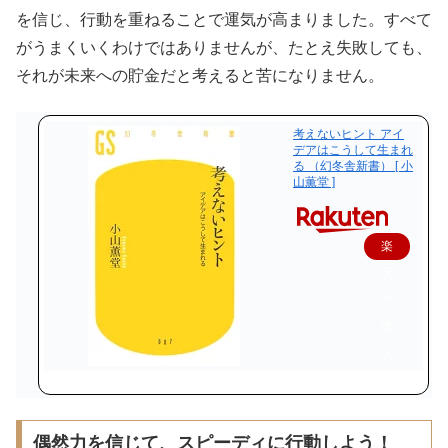
を信じ、行動を重ねることで運気が高まりました。すべて
がうまくいくわけではありませんが、たとえ失敗しても、
それが未来への貯金だと考えると苦になりません。
考えないヒント アイ
デアはこうして生まれ
る （幻冬舎新書） [ 小
山薫堂 ]
楽
天
で
購
入
偶然力を信じて、スピーディに行動しよう！