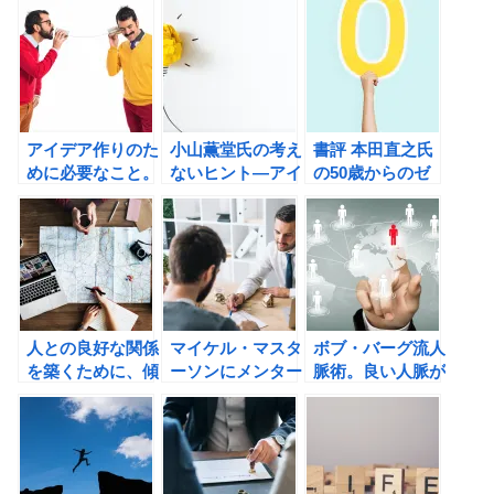
アイデア作りのた
小山薫堂氏の考え
書評 本田直之氏
めに必要なこと。
ないヒント―アイ
の50歳からのゼ
相手に何で貢献で
デアはこうして生
ロ・リセット
きるかを考えてみ
まれるの書評
よう！
人との良好な関係
マイケル・マスタ
ボブ・バーグ流人
を築くために、傾
ーソンにメンター
脈術。良い人脈が
聴・質問・貢献の
の重要性を学ぶ！
紹介の連鎖を起こ
流れをつくろう！
してくれる？