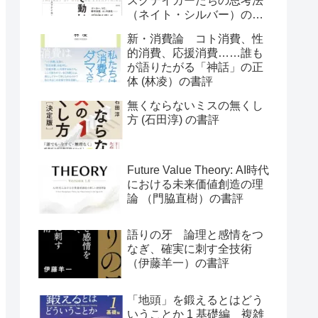
スクテイカーたちの思考法
（ネイト・シルバー）の書
評
新・消費論 コト消費、性
的消費、応援消費……誰も
が語りたがる「神話」の正
体 (林凌）の書評
無くならないミスの無くし
方 (石田淳) の書評
Future Value Theory: AI時代
における未来価値創造の理
論 （門脇直樹）の書評
語りの牙 論理と感情をつ
なぎ、確実に刺す全技術
（伊藤羊一）の書評
「地頭」を鍛えるとはどう
いうことか 1 基礎編 複雑