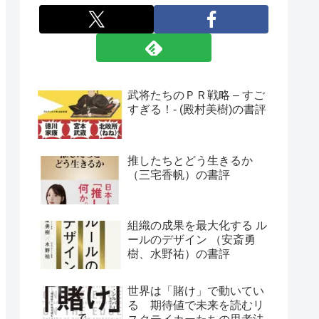
武将たちのＰＲ戦略 – すご
すぎる！- (殿村美樹)の書評
推したちとどう生きるか
（三宅香帆）の書評
組織の成果を最大化する ル
ールのデザイン （安斎勇
樹、水野祐）の書評
世界は「賭け」で動いてい
る 期待値で未来を読むリ