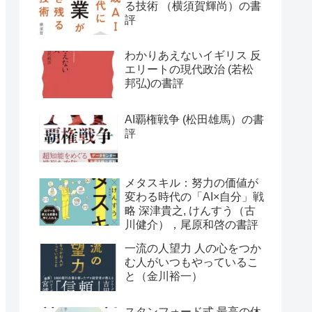
る技術 （横須賀輝尚）の書
評
わかりあえないイギリス 反
エリートの現代政治 (若松
邦弘)の書評
AI覇権戦争 (松田雄馬）の書
評
メタスキル：努力の価値が
変わる時代の「AI×自分」戦
略 深津貴之, けんすう（古
川健介），尾原和啓の書評
一流の人望力 人の心をつか
む人がいつもやっているこ
と（金川裕一）
スタンフォード式 最高の休