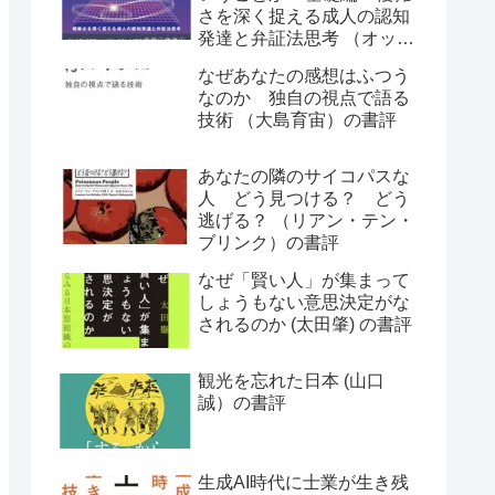
さを深く捉える成人の認知
発達と弁証法思考 （オット
ー・ラスキー）の書評
なぜあなたの感想はふつう
なのか 独自の視点で語る
技術 （大島育宙）の書評
あなたの隣のサイコパスな
人 どう見つける？ どう
逃げる？ （リアン・テン・
ブリンク）の書評
なぜ「賢い人」が集まって
しょうもない意思決定がな
されるのか (太田肇) の書評
観光を忘れた日本 (山口
誠）の書評
生成AI時代に士業が生き残