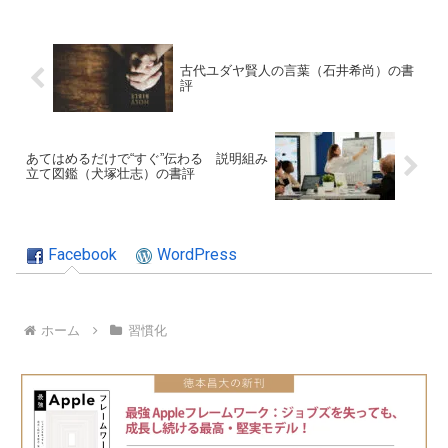
古代ユダヤ賢人の言葉（石井希尚）の書
評
あてはめるだけで“すぐ”伝わる 説明組み
立て図鑑（犬塚壮志）の書評
Facebook
WordPress
ホーム
習慣化