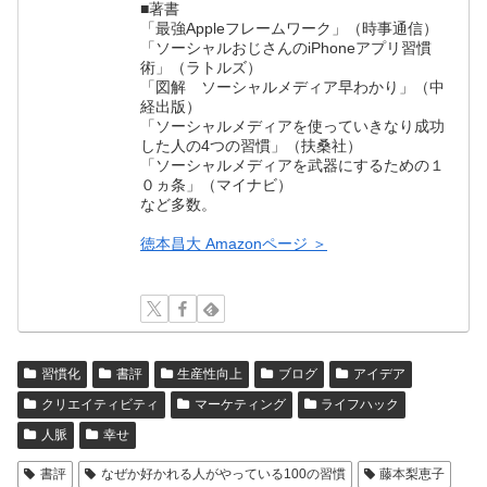
■著書
「最強Appleフレームワーク」（時事通信）
「ソーシャルおじさんのiPhoneアプリ習慣
術」（ラトルズ）
「図解 ソーシャルメディア早わかり」（中
経出版）
「ソーシャルメディアを使っていきなり成功
した人の4つの習慣」（扶桑社）
「ソーシャルメディアを武器にするための１
０ヵ条」（マイナビ）
など多数。
徳本昌大 Amazonページ ＞
習慣化
書評
生産性向上
ブログ
アイデア
クリエイティビティ
マーケティング
ライフハック
人脈
幸せ
書評
なぜか好かれる人がやっている100の習慣
藤本梨恵子