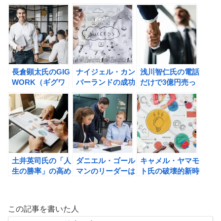
ぶ！人脈の片づけ
う！
自分を最大限運用
方。
する方法の書評
長倉顕太氏のGIG
ナイジェル・カン
浅川智仁氏の電話
WORK（ギグワ
バーランドの成功
だけで3億円売っ
ーク)の書評
者がしている100
た伝説のセールス
の習慣の書評
マンが教える お
金と心を動かす会
話術の書評
土井英司氏の「人
ダニエル・ゴール
キャメル・ヤマモ
生の勝率」の高め
マンのリーダーは
ト氏の破壊的新時
方 成功を約束す
集中力を操るの書
代の独習力の書評
る「選択」のレッ
評
スンの書評
この記事を書いた人