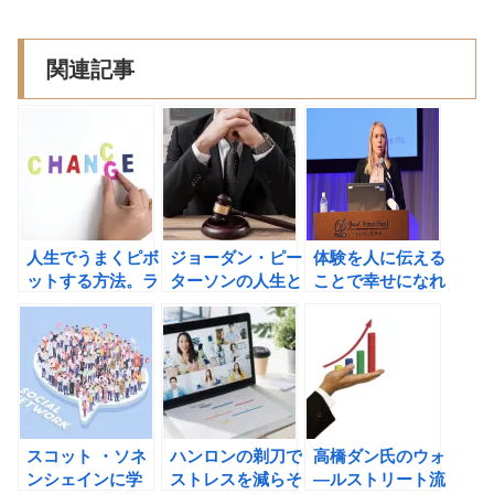
関連記事
人生でうまくピボ
ジョーダン・ピー
体験を人に伝える
ットする方法。ラ
ターソンの人生と
ことで幸せになれ
ンディ・ザッカー
いうカオスのため
る法則を見つけ
バーグのピックス
の解毒剤 生き抜
た！「セミナー講
リー: 完璧なアン
くための12のル
師の教科書」（立
バランスのすすめ
ールの書評
石剛著）の書評
の書評
スコット ・ソネ
ハンロンの剃刀で
高橋ダン氏のウォ
ンシェインに学
ストレスを減らそ
―ルストリート流