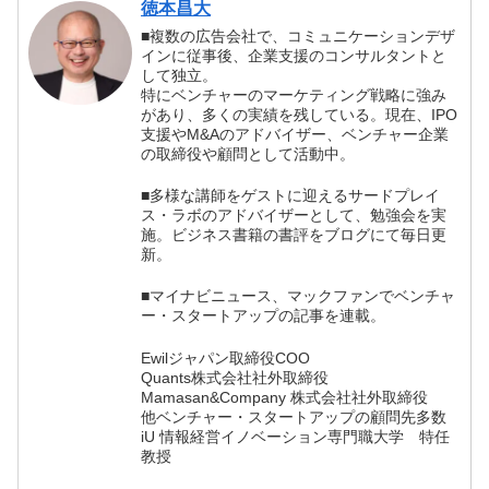
徳本昌大
■複数の広告会社で、コミュニケーションデザ
インに従事後、企業支援のコンサルタントと
して独立。
特にベンチャーのマーケティング戦略に強み
があり、多くの実績を残している。現在、IPO
支援やM&Aのアドバイザー、ベンチャー企業
の取締役や顧問として活動中。
■多様な講師をゲストに迎えるサードプレイ
ス・ラボのアドバイザーとして、勉強会を実
施。ビジネス書籍の書評をブログにて毎日更
新。
■マイナビニュース、マックファンでベンチャ
ー・スタートアップの記事を連載。
Ewilジャパン取締役COO
Quants株式会社社外取締役
Mamasan&Company 株式会社社外取締役
他ベンチャー・スタートアップの顧問先多数
iU 情報経営イノベーション専門職大学 特任
教授