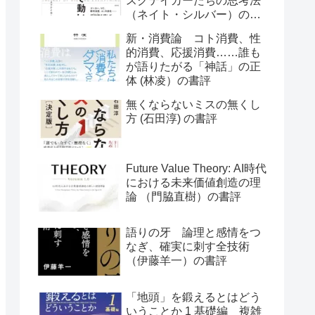
スクテイカーたちの思考法
（ネイト・シルバー）の書
評
新・消費論 コト消費、性
的消費、応援消費……誰も
が語りたがる「神話」の正
体 (林凌）の書評
無くならないミスの無くし
方 (石田淳) の書評
Future Value Theory: AI時代
における未来価値創造の理
論 （門脇直樹）の書評
語りの牙 論理と感情をつ
なぎ、確実に刺す全技術
（伊藤羊一）の書評
「地頭」を鍛えるとはどう
いうことか 1 基礎編 複雑