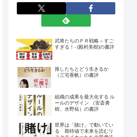
武将たちのＰＲ戦略 – すご
すぎる！- (殿村美樹)の書評
推したちとどう生きるか
（三宅香帆）の書評
組織の成果を最大化する ル
ールのデザイン （安斎勇
樹、水野祐）の書評
世界は「賭け」で動いてい
る 期待値で未来を読むリ