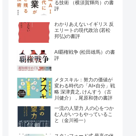
る技術 （横須賀輝尚）の書
評
わかりあえないイギリス 反
エリートの現代政治 (若松
邦弘)の書評
AI覇権戦争 (松田雄馬）の書
評
メタスキル：努力の価値が
変わる時代の「AI×自分」戦
略 深津貴之, けんすう（古
川健介），尾原和啓の書評
一流の人望力 人の心をつか
む人がいつもやっているこ
と（金川裕一）
スタンフォード式 最高の休