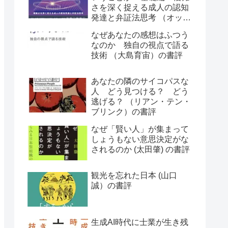
さを深く捉える成人の認知
発達と弁証法思考 （オット
ー・ラスキー）の書評
なぜあなたの感想はふつう
なのか 独自の視点で語る
技術 （大島育宙）の書評
あなたの隣のサイコパスな
人 どう見つける？ どう
逃げる？ （リアン・テン・
ブリンク）の書評
なぜ「賢い人」が集まって
しょうもない意思決定がな
されるのか (太田肇) の書評
観光を忘れた日本 (山口
誠）の書評
生成AI時代に士業が生き残