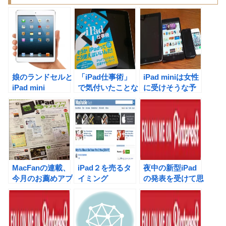
娘のランドセルと
「iPad仕事術」
iPad miniは女性
iPad mini
で気付いたことな
に受けそうな予
ど。鶴野さん、西
感！早速、使い始
村さんに感謝！
めました。
MacFanの連載、
iPad２を売るタ
夜中の新型iPad
今月のお薦めアプ
イミング
の発表を受けて思
リと食べないと飲
うこと
まナイト