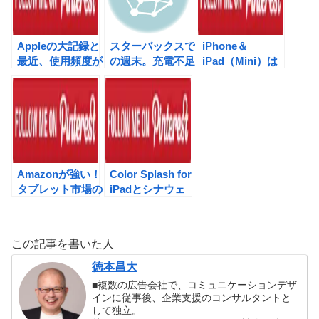
Appleの大記録と
スターバックスで
iPhone＆
最近、使用頻度が
の週末。充電不足
iPad（Mini）は
高い９つのアプリ
で準備が足りず、
９月同時リリース
などなど。
ブログを書いてい
で決まり?
ます。
Amazonが強い！
Color Splash for
タブレット市場の
iPadとシナウェ
シェア争い。しか
イボーイベントの
し、iPad３の登
お知らせ
場で？
この記事を書いた人
徳本昌大
■複数の広告会社で、コミュニケーションデザ
インに従事後、企業支援のコンサルタントと
して独立。