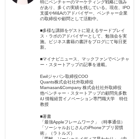
特にベンチャーのマーケティング戦略に強み
があり、多くの実績を残している。現在、IPO
支援やM&Aのアドバイザー、ベンチャー企業
の取締役や顧問として活動中。
■多様な講師をゲストに迎えるサードプレイ
ス・ラボのアドバイザーとして、勉強会を実
施。ビジネス書籍の書評をブログにて毎日更
新。
■マイナビニュース、マックファンでベンチャ
ー・スタートアップの記事を連載。
Ewilジャパン取締役COO
Quants株式会社社外取締役
Mamasan&Company 株式会社社外取締役
他ベンチャー・スタートアップの顧問先多数
iU 情報経営イノベーション専門職大学 特任
教授
■著書
「最強Appleフレームワーク」（時事通信）
「ソーシャルおじさんのiPhoneアプリ習慣
術」（ラトルズ）
「図解 ソーシャルメディア早わかり」（中