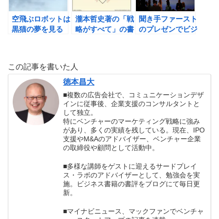
空飛ぶロボットは
瀧本哲史著の「戦
聞き手ファースト
黒猫の夢を見る
略がすべて」の書
のプレゼンでビジ
か? ドローンを制
評 日本人がビジ
ネスを成功させよ
する者は、世界を
ネスで勝つために
う！
制す（高城剛著）
必要なこと
この記事を書いた人
の書評
徳本昌大
■複数の広告会社で、コミュニケーションデザ
インに従事後、企業支援のコンサルタントと
して独立。
特にベンチャーのマーケティング戦略に強み
があり、多くの実績を残している。現在、IPO
支援やM&Aのアドバイザー、ベンチャー企業
の取締役や顧問として活動中。
■多様な講師をゲストに迎えるサードプレイ
ス・ラボのアドバイザーとして、勉強会を実
施。ビジネス書籍の書評をブログにて毎日更
新。
■マイナビニュース、マックファンでベンチャ