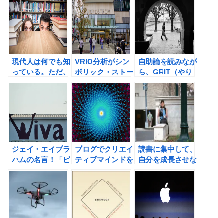
エル・ローゼン
う！
著）の書評
現代人は何でも知
VRIO分析がシン
自助論を読みなが
っている。ただ、
ボリック・ストー
ら、GRIT（やり
自分のことが、よ
リーに必要な理由
抜く力）について
くわからないだけ
をノードストーロ
考えてみた。
なんだ。（アーノ
ームのタイヤ伝説
ルド・トインビ
から探る。
ー）
ジェイ・エイブラ
ブログでクリエイ
読書に集中して、
ハムの名言！「ビ
ティブマインドを
自分を成長させな
ジネスに携わるほ
鍛える方法。佐藤
がら幸せな時間を
とんどの人の目標
可士和のクリエイ
増やそう！
は低すぎる。」に
ティブシンキング
インスパイされて
の書評
考えたこと。