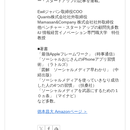
ー・スタートアップの記事を連載。
Ewilジャパン取締役COO
Quants株式会社社外取締役
Mamasan&Company 株式会社社外取締役
他ベンチャー・スタートアップの顧問先多数
iU 情報経営イノベーション専門職大学 特任
教授
■著書
「最強Appleフレームワーク」（時事通信）
「ソーシャルおじさんのiPhoneアプリ習慣
術」（ラトルズ）
「図解 ソーシャルメディア早わかり」（中
経出版）
「ソーシャルメディアを使っていきなり成功
した人の4つの習慣」（扶桑社）
「ソーシャルメディアを武器にするための１
０ヵ条」（マイナビ）
など多数。
徳本昌大 Amazonページ ＞