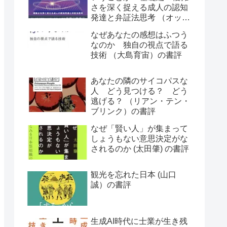
さを深く捉える成人の認知
発達と弁証法思考 （オット
ー・ラスキー）の書評
なぜあなたの感想はふつう
なのか 独自の視点で語る
技術 （大島育宙）の書評
あなたの隣のサイコパスな
人 どう見つける？ どう
逃げる？ （リアン・テン・
ブリンク）の書評
なぜ「賢い人」が集まって
しょうもない意思決定がな
されるのか (太田肇) の書評
観光を忘れた日本 (山口
誠）の書評
生成AI時代に士業が生き残