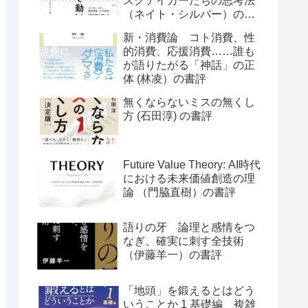
スクテイカーたちの思考法
（ネイト・シルバー）の書
評
新・消費論 コト消費、性
的消費、応援消費……誰も
が語りたがる「神話」の正
体 (林凌）の書評
無くならないミスの無くし
方 (石田淳) の書評
Future Value Theory: AI時代
における未来価値創造の理
論 （門脇直樹）の書評
語りの牙 論理と感情をつ
なぎ、確実に刺す全技術
（伊藤羊一）の書評
「地頭」を鍛えるとはどう
いうことか 1 基礎編 複雑