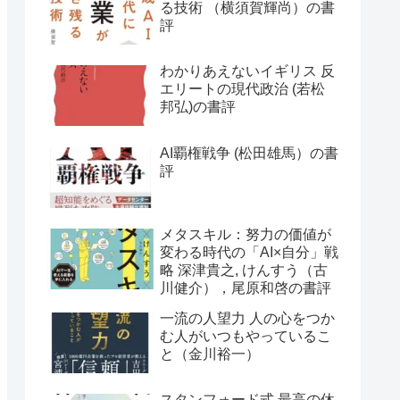
る技術 （横須賀輝尚）の書
評
わかりあえないイギリス 反
エリートの現代政治 (若松
邦弘)の書評
AI覇権戦争 (松田雄馬）の書
評
メタスキル：努力の価値が
変わる時代の「AI×自分」戦
略 深津貴之, けんすう（古
川健介），尾原和啓の書評
一流の人望力 人の心をつか
む人がいつもやっているこ
と（金川裕一）
スタンフォード式 最高の休