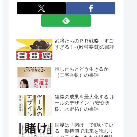
武将たちのＰＲ戦略 – すご
すぎる！- (殿村美樹)の書評
推したちとどう生きるか
（三宅香帆）の書評
組織の成果を最大化する ル
ールのデザイン （安斎勇
樹、水野祐）の書評
世界は「賭け」で動いてい
る 期待値で未来を読むリ