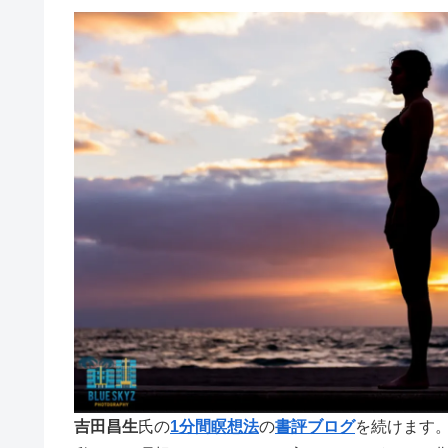
吉田昌生
氏の
1分間瞑想法
の
書評ブログ
を続けます