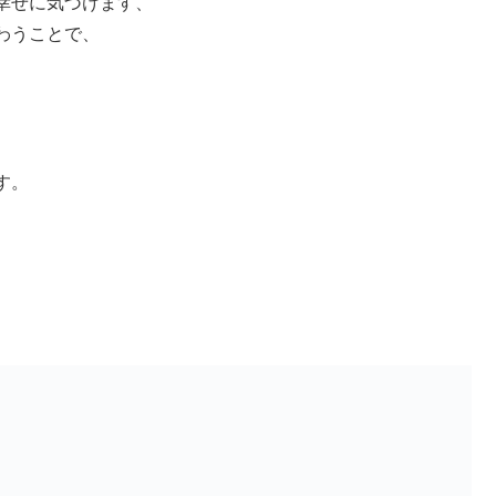
幸せに気づけます、
わうことで、
。
す。