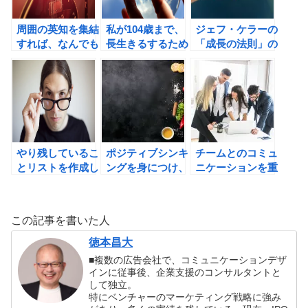
ブン）
周囲の英知を集結
私が104歳まで、
ジェフ・ケラーの
すれば、なんでも
長生きるするため
「成長の法則」の
できるの法則。
にすべきこと
書評
やり残しているこ
ポジティブシンキ
チームとのコミュ
とリストを作成し
ングを身につけ、
ニケーションを重
て、後悔を減らそ
人生の勝者を目指
ね、風通しのよい
う！！
そう！
組織を作ろう！
この記事を書いた人
徳本昌大
■複数の広告会社で、コミュニケーションデザ
インに従事後、企業支援のコンサルタントと
して独立。
特にベンチャーのマーケティング戦略に強み