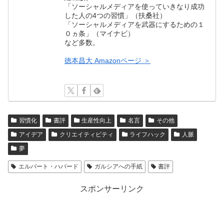
「ソーシャルメディアを使っていきなり成功
した人の4つの習慣」（扶桑社）
「ソーシャルメディアを武器にするための１
０ヵ条」（マイナビ）
など多数。
徳本昌大 Amazonページ ＞
習慣化
書評
生産性向上
名言
その他
アイデア
クリエイティビティ
ライフハック
人脈
夢
エルバート・ハバード
ガルシアへの手紙
書評
スポンサーリンク