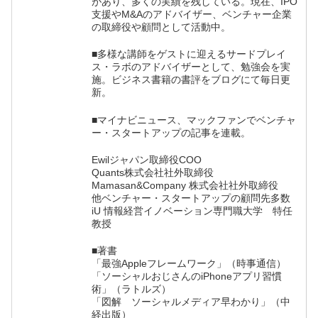
があり、多くの実績を残している。現在、IPO
支援やM&Aのアドバイザー、ベンチャー企業
の取締役や顧問として活動中。
■多様な講師をゲストに迎えるサードプレイ
ス・ラボのアドバイザーとして、勉強会を実
施。ビジネス書籍の書評をブログにて毎日更
新。
■マイナビニュース、マックファンでベンチャ
ー・スタートアップの記事を連載。
Ewilジャパン取締役COO
Quants株式会社社外取締役
Mamasan&Company 株式会社社外取締役
他ベンチャー・スタートアップの顧問先多数
iU 情報経営イノベーション専門職大学 特任
教授
■著書
「最強Appleフレームワーク」（時事通信）
「ソーシャルおじさんのiPhoneアプリ習慣
術」（ラトルズ）
「図解 ソーシャルメディア早わかり」（中
経出版）