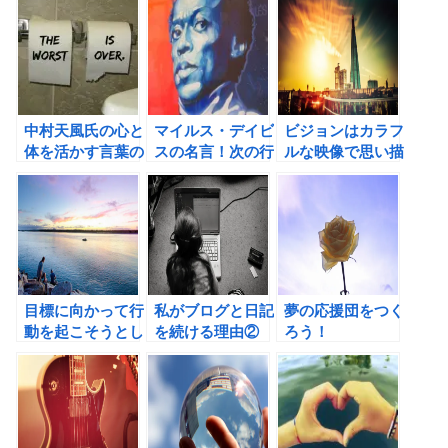
中村天風氏の心と
マイルス・デイビ
ビジョンはカラフ
体を活かす言葉の
スの名言！次の行
ルな映像で思い描
書評
動を変えること
こう！目標を映像
で、未来がどんど
で達成する技術。
ん変わっていく。
目標に向かって行
私がブログと日記
夢の応援団をつく
動を起こそうとし
を続ける理由②
ろう！
ない人は5倍あき
らめやすく、人生
に対して3倍の不
満を抱えている。
（デビッド・ニー