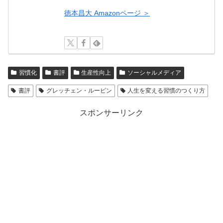
徳本昌大 Amazonページ ＞
習慣化
書評
生産性向上
ソーシャルメディア
書評
グレッチェン・ルービン
人生を変える習慣のつくり方
スポンサーリンク