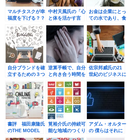
マルチタスクが幸
中村天風氏の「心
お金は企業にとっ
福度を下げる？？
と体を活かす言
ての水であり、食
今ここに集中しよ
葉」から笑顔のパ
料である！
う！
ワーを学ぶ。
自分ブランドを確
逆算手帳で、自分
佐宗邦威氏の21
立するための３つ
と向き合う時間を
世紀のビジネスに
のステップ
つくろう！
デザイン思考が必
要な理由の書評
書評 福田康隆氏
筧裕介氏の持続可
アダム・オルター
のTHE MODEL
能な地域のつくり
の 僕らはそれに
方――未来を育む
抵抗できない