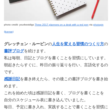
photo credit: yourbestdigs
Three 2017 planners on a desk with a red pen
via
photopin
(license)
グレッチェン・ルービン
の
人生を変える習慣のつくり方
の
書評ブログ
を続けます。
私は毎朝、日記とブログを書くことを習慣にしています。
朝起きたらすぐに、昨日の振り返りを行い、言語化するの
です。
感謝日記
を書き終えたら、その後この書評ブログを書き始
めます。
これを始めた頃は感謝日記を書く、ブログを書くことを
自分のスケジュール表に書き込んでいました。
毎日、予定に書き入れ、実践することで書くことを習慣に