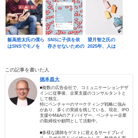
「人と経済の生態
「依存症ビジネ
系」のデザインの
ス」のつくられか
書評
たの書評
飯高悠太氏の僕ら
SNSに子供を依
望月智之氏の
はSNSでモノを
存させないための
2025年、人は
買うの書評
方法
「買い物」をしな
くなるの書評
この記事を書いた人
徳本昌大
■複数の広告会社で、コミュニケーションデザ
インに従事後、企業支援のコンサルタントと
して独立。
特にベンチャーのマーケティング戦略に強み
があり、多くの実績を残している。現在、IPO
支援やM&Aのアドバイザー、ベンチャー企業
の取締役や顧問として活動中。
■多様な講師をゲストに迎えるサードプレイ
ス・ラボのアドバイザーとして、勉強会を実