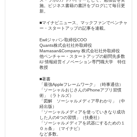
施。ビジネス書籍の書評をブログにて毎日更
新。
■マイナビニュース、マックファンでベンチャ
ー・スタートアップの記事を連載。
Ewilジャパン取締役COO
Quants株式会社社外取締役
Mamasan&Company 株式会社社外取締役
他ベンチャー・スタートアップの顧問先多数
iU 情報経営イノベーション専門職大学 特任
教授
■著書
「最強Appleフレームワーク」（時事通信）
「ソーシャルおじさんのiPhoneアプリ習慣
術」（ラトルズ）
「図解 ソーシャルメディア早わかり」（中
経出版）
「ソーシャルメディアを使っていきなり成功
した人の4つの習慣」（扶桑社）
「ソーシャルメディアを武器にするための１
０ヵ条」（マイナビ）
など多数。