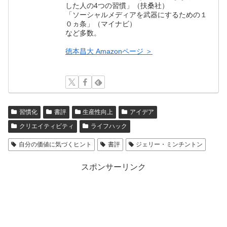
した人の4つの習慣」（扶桑社）
「ソーシャルメディアを武器にするための１
０ヵ条」（マイナビ）
など多数。
徳本昌大 Amazonページ ＞
習慣化
書評
生産性向上
アイデア
クリエイティビティ
ライフハック
自分の価値に気づくヒント
書評
ジェリー・ミンチントン
スポンサーリンク