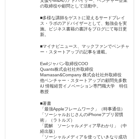
支援やM&Aのアドバイザー、ベンチャー企業
の取締役や顧問として活動中。
■多様な講師をゲストに迎えるサードプレイ
ス・ラボのアドバイザーとして、勉強会を実
施。ビジネス書籍の書評をブログにて毎日更
新。
■マイナビニュース、マックファンでベンチャ
ー・スタートアップの記事を連載。
Ewilジャパン取締役COO
Quants株式会社社外取締役
Mamasan&Company 株式会社社外取締役
他ベンチャー・スタートアップの顧問先多数
iU 情報経営イノベーション専門職大学 特任
教授
■著書
「最強Appleフレームワーク」（時事通信）
「ソーシャルおじさんのiPhoneアプリ習慣
術」（ラトルズ）
「図解 ソーシャルメディア早わかり」（中
経出版）
「ソーシャルメディアを使っていきなり成功