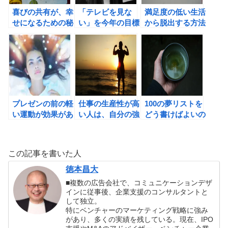
喜びの共有が、幸
「テレビを見な
満足度の低い生活
せになるための秘
い」を今年の目標
から脱出する方法
訣。
にしてみよう！
をジョシュア・ベ
ッカーに学ぶ。
プレゼンの前の軽
仕事の生産性が高
100の夢リストを
い運動が効果があ
い人は、自分の強
どう書けばよいの
る理由
みを活かす人。
か？
この記事を書いた人
徳本昌大
■複数の広告会社で、コミュニケーションデザ
インに従事後、企業支援のコンサルタントと
して独立。
特にベンチャーのマーケティング戦略に強み
があり、多くの実績を残している。現在、IPO