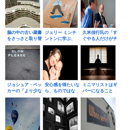
脳の中の古い蔵書
ジェリー ミンチ
久米信行氏の「す
をさっさと取り替
ントンに学ぶ、
ぐやる人だけがチ
えよう！
「幸せ指数」を高
ャンスを手に入れ
める５つの方法
る」の書評②
ジョシュア・ベッ
安心感を得たいな
ミニマリストはギ
カーの「より少な
ら、ものではな
バーになること
い生き方 ものを
く、人とのつなが
で、満足感を得
手放して豊かにな
りを重視しよう！
る！
る」の書評