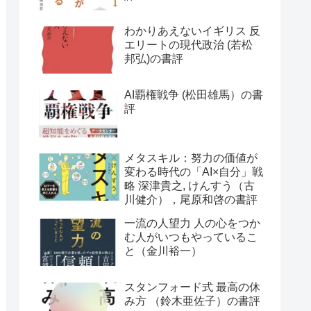
わかりあえないイギリス 反
エリートの現代政治 (若松
邦弘)の書評
AI覇権戦争 (松田雄馬）の書
評
メタスキル：努力の価値が
変わる時代の「AI×自分」戦
略 深津貴之, けんすう（古
川健介），尾原和啓の書評
一流の人望力 人の心をつか
む人がいつもやっているこ
と（金川裕一）
スタンフォード式 最高の休
み方 （鈴木亜佐子）の書評