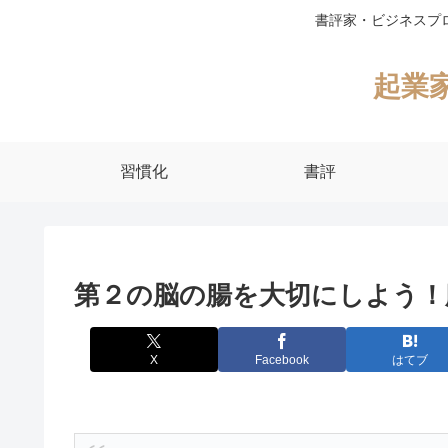
書評家・ビジネスプ
起業
習慣化
書評
第２の脳の腸を大切にしよう！
X
Facebook
はてブ