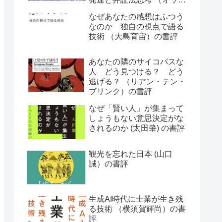
ー・ラスキー）の書評
なぜあなたの感想はふつう
なのか 独自の視点で語る
技術 （大島育宙）の書評
あなたの隣のサイコパスな
人 どう見つける？ どう
逃げる？ （リアン・テン・
ブリンク）の書評
なぜ「賢い人」が集まって
しょうもない意思決定がな
されるのか (太田肇) の書評
観光を忘れた日本 (山口
誠）の書評
生成AI時代に士業が生き残
る技術 （横須賀輝尚）の書
評