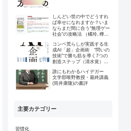
しんどい世の中でどうすれ
ば幸せになれますか？いま
ならまだ間に合う“無理ゲー
社会”の攻略法 （橘玲, 樺山
美夏）の書評
コンペ荒らしが実践する生
成AI「超」企画術 “問いの
技術”で勝ち筋を導く7つの
創造ステップ（清水覚）の
書評
誰にもわかるハイデガー
文学部唯野教授・最終講義
(筒井康隆)の書評
主要カテゴリー
習慣化