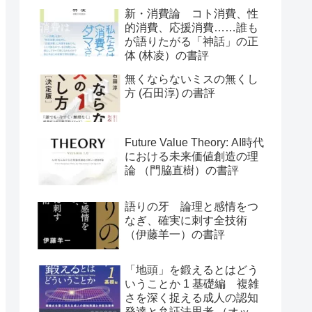
評
新・消費論 コト消費、性
的消費、応援消費……誰も
が語りたがる「神話」の正
体 (林凌）の書評
無くならないミスの無くし
方 (石田淳) の書評
Future Value Theory: AI時代
における未来価値創造の理
論 （門脇直樹）の書評
語りの牙 論理と感情をつ
なぎ、確実に刺す全技術
（伊藤羊一）の書評
「地頭」を鍛えるとはどう
いうことか 1 基礎編 複雑
さを深く捉える成人の認知
発達と弁証法思考 （オット