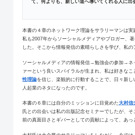
て、何よりも、新しい道へ導いてくれる人に出
本書の４章のネットワーク理論をサラリーマンは実
私も2007年からソーシャルメディアやブロガー、
した。そこから情報発信の素晴らしさを学び、私の
ソーシャルメディアの情報発信→勉強会の参加→ネ
ァーという良いスパイラルが生まれ、私は好きなこ
性理論
を信じ、楽観的に行動することで、日々新し
人起業のネタになったのです。
本書の６章には自分のミッションに目覚めた
大村信
氏との出会いは私の出版記念セミナーでしたが、そ
前の真面目さとギバーとしての貢献によって、あっ