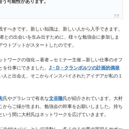
会う可能性があります。
践すべきです。新しい知識は、新しい人から入手できます。
著者との出会いを生み出すために、様々な勉強会に参加しま
アウトプットがスタートしたのです。
ットワークの強化→著者→セミナー主催→新しい仕事のオフ
とを仕事にできました。
J・D・クランボルツの計画的偶発
い人と出会え、そこからインスパイされたアイデアが私の１
夫
氏やグラレコで有名な
文谷隆
氏が紹介されています。大村
こからご縁が生まれ、勉強会の幹事をお願いしました。持ち
という間に大村氏はネットワークを広げていきます。