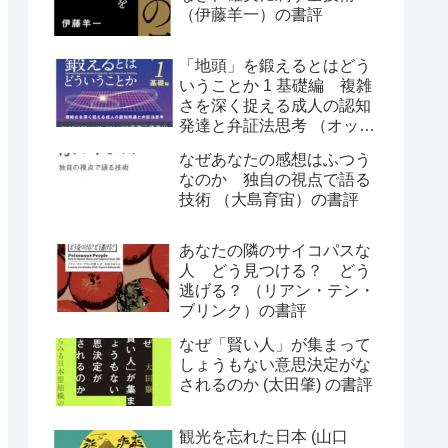
（伊藤羊一）の書評
「地頭」を鍛えるとはどう
いうことか 1 基礎編 複雑
さを深く捉える成人の認知
発達と弁証法思考 （オット
ー・ラスキー）の書評
なぜあなたの感想はふつう
なのか 独自の視点で語る
技術 （大島育宙）の書評
あなたの隣のサイコパスな
人 どう見つける？ どう
逃げる？ （リアン・テン・
ブリンク）の書評
なぜ「賢い人」が集まって
しょうもない意思決定がな
されるのか (太田肇) の書評
観光を忘れた日本 (山口