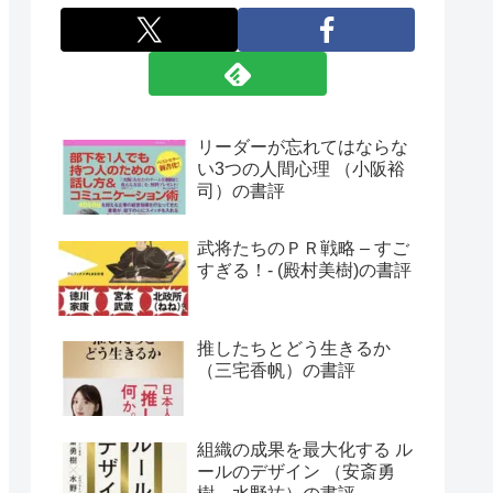
リーダーが忘れてはならな
い3つの人間心理 （小阪裕
司）の書評
武将たちのＰＲ戦略 – すご
すぎる！- (殿村美樹)の書評
推したちとどう生きるか
（三宅香帆）の書評
組織の成果を最大化する ル
ールのデザイン （安斎勇