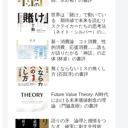
樹、水野祐）の書評
世界は「賭け」で動いてい
る 期待値で未来を読むリ
スクテイカーたちの思考法
（ネイト・シルバー）の書
評
新・消費論 コト消費、性
的消費、応援消費……誰も
が語りたがる「神話」の正
体 (林凌）の書評
無くならないミスの無くし
方 (石田淳) の書評
Future Value Theory: AI時代
における未来価値創造の理
論 （門脇直樹）の書評
語りの牙 論理と感情をつ
なぎ、確実に刺す全技術