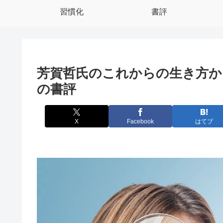
習慣化
書評
芳賀哲氏のこれからの生き方か
の書評
X
Facebook
はてブ