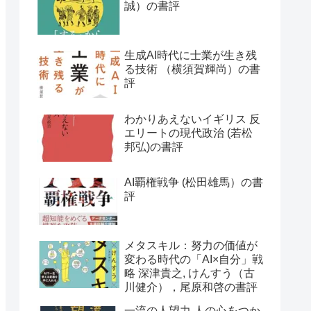
誠）の書評
生成AI時代に士業が生き残
る技術 （横須賀輝尚）の書
評
わかりあえないイギリス 反
エリートの現代政治 (若松
邦弘)の書評
AI覇権戦争 (松田雄馬）の書
評
メタスキル：努力の価値が
変わる時代の「AI×自分」戦
略 深津貴之, けんすう（古
川健介），尾原和啓の書評
一流の人望力 人の心をつか